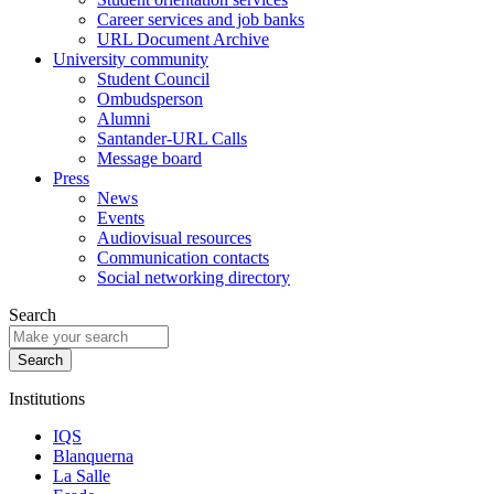
Career services and job banks
URL Document Archive
University community
Student Council
Ombudsperson
Alumni
Santander-URL Calls
Message board
Press
News
Events
Audiovisual resources
Communication contacts
Social networking directory
Search
Institutions
IQS
Blanquerna
La Salle