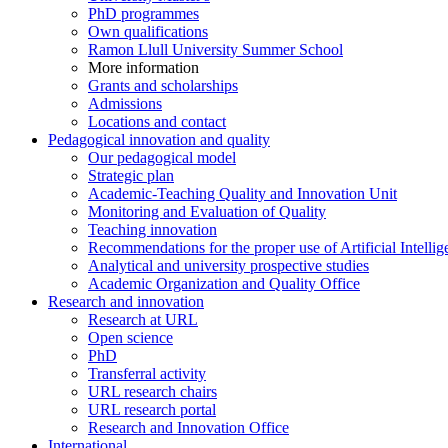
PhD programmes
Own qualifications
Ramon Llull University Summer School
More information
Grants and scholarships
Admissions
Locations and contact
Pedagogical innovation and quality
Our pedagogical model
Strategic plan
Academic-Teaching Quality and Innovation Unit
Monitoring and Evaluation of Quality
Teaching innovation
Recommendations for the proper use of Artificial Intellig
Analytical and university prospective studies
Academic Organization and Quality Office
Research and innovation
Research at URL
Open science
PhD
Transferral activity
URL research chairs
URL research portal
Research and Innovation Office
International