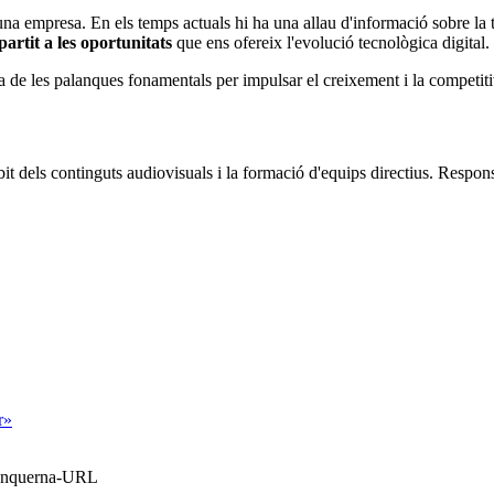
duna empresa. En els temps actuals hi ha una allau d'informació sobre l
artit a les oportunitats
que ens ofereix l'evolució tecnològica digital.
a de les palanques fonamentals per impulsar el creixement i la competiti
bit dels continguts audiovisuals i la formació d'equips directius. Resp
r»
Blanquerna-URL