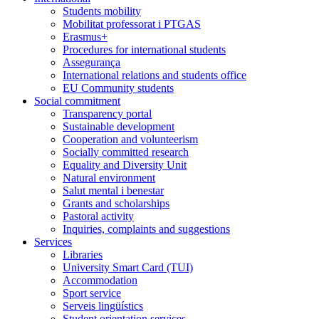
Students mobility
Mobilitat professorat i PTGAS
Erasmus+
Procedures for international students
Assegurança
International relations and students office
EU Community students
Social commitment
Transparency portal
Sustainable development
Cooperation and volunteerism
Socially committed research
Equality and Diversity Unit
Natural environment
Salut mental i benestar
Grants and scholarships
Pastoral activity
Inquiries, complaints and suggestions
Services
Libraries
University Smart Card (TUI)
Accommodation
Sport service
Serveis lingüístics
Student orientation services