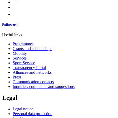
Follow us!
Useful links
Programmes
Grants and scholarships
Mobility
Services
Sport Service
Transparency Portal
Alliances and networks
Press
Communication contacts
Inquiries, complaints and suggestions
Legal
Legal notice
Personal data protection