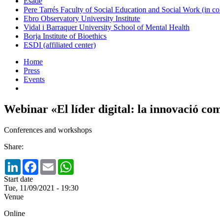
Esade
Pere Tarrés Faculty of Social Education and Social Work (in co
Ebro Observatory University Institute
Vidal i Barraquer University School of Mental Health
Borja Institute of Bioethics
ESDI (affiliated center)
Home
Press
Events
Webinar «El líder digital: la innovació c
Conferences and workshops
Share:
LinkedIn
Facebook
Email
WhatsApp
Start date
Tue, 11/09/2021 - 19:30
Venue
Online