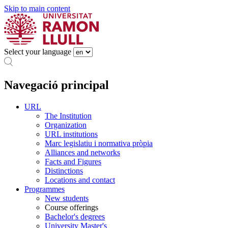
Skip to main content
Select your language
Navegació principal
URL
The Institution
Organization
URL institutions
Marc legislatiu i normativa pròpia
Alliances and networks
Facts and Figures
Distinctions
Locations and contact
Programmes
New students
Course offerings
Bachelor's degrees
University Master's