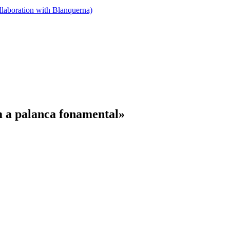
llaboration with Blanquerna)
om a palanca fonamental»