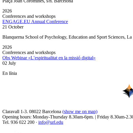
Plaça Joan Coromines, s/n. Barcelona
2026
Conferences and workshops
ENGAGE.EU Annual Conference
21 October
Blanquerna School of Psychology, Education and Sport Sciences, L
2026
Conferences and workshops
Obs Webinar «L’espiritualitat en la missió digital»
02 July
En línia
Claravall 1-3. 08022 Barcelona
(show me on map)
Opening hours: Monday-Thursday 8.30am-6pm. | Friday 8.30am-2.3
Tel. 936 022 200 ·
info@url.edu