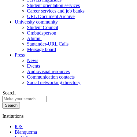
Student orientation services
Career services and job banks
URL Document Archive
University community
Student Council
Ombudsperson
Alumni
Santander-URL Calls
Message board
Press
News
Events
Audiovisual resources
Communication contacts
Social networking directory
Search
Institutions
IQS
Blanquerna