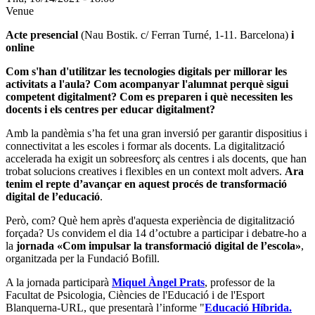
Venue
Acte presencial
(Nau Bostik. c/ Ferran Turné, 1-11. Barcelona)
i
online
Com s'han d'utilitzar les tecnologies digitals per millorar les
activitats a l'aula? Com acompanyar l'alumnat perquè sigui
competent digitalment? Com es preparen i què necessiten les
docents i els centres per educar digitalment?
Amb la pandèmia s’ha fet una gran inversió per garantir dispositius i
connectivitat a les escoles i formar als docents. La digitalització
accelerada ha exigit un sobreesforç als centres i als docents, que han
trobat solucions creatives i flexibles en un context molt advers.
Ara
tenim el repte d’avançar en aquest procés de transformació
digital de l’educació
.
Però, com? Què hem après d'aquesta experiència de digitalització
forçada? Us convidem el dia 14 d’octubre a participar i debatre-ho a
la
jornada «Com impulsar la transformació digital de l’escola»
,
organitzada per la Fundació Bofill.
A la jornada participarà
Miquel Àngel Prats
, professor de la
Facultat de Psicologia, Ciències de l'Educació i de l'Esport
Blanquerna-URL, que presentarà l’informe "
Educació Híbrida.