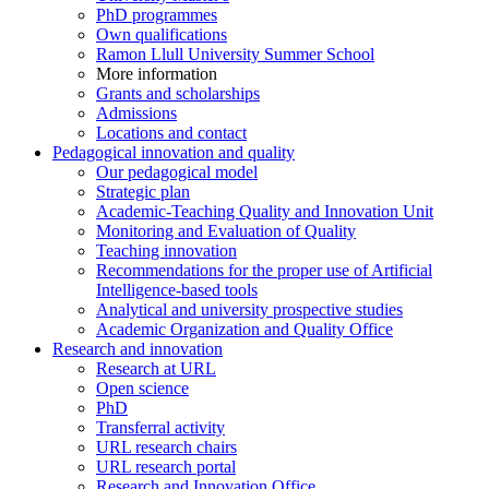
PhD programmes
Own qualifications
Ramon Llull University Summer School
More information
Grants and scholarships
Admissions
Locations and contact
Pedagogical innovation and quality
Our pedagogical model
Strategic plan
Academic-Teaching Quality and Innovation Unit
Monitoring and Evaluation of Quality
Teaching innovation
Recommendations for the proper use of Artificial
Intelligence-based tools
Analytical and university prospective studies
Academic Organization and Quality Office
Research and innovation
Research at URL
Open science
PhD
Transferral activity
URL research chairs
URL research portal
Research and Innovation Office