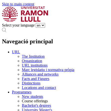
Skip to main content
Select your language
Navegació principal
URL
The Institution
Organization
URL institutions
Marc legislatiu i normativa pròpia
Alliances and networks
Facts and Figures
Distinctions
Locations and contact
Programmes
New students
Course offerings
Bachelor's degrees
University Master's