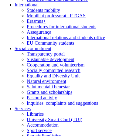
International
Students mobility
Mobilitat professorat i PTGAS
Erasmus+
Procedures for international students
Assegurança
International relations and students office
EU Community students
Social commitment
Transparency portal
Sustainable development
Cooperation and volunteerism
Socially committed research
Equality and Diversity Unit
Natural environment
Salut mental i benestar
Grants and scholarships
Pastoral activity
Inquiries, complaints and suggestions
Services
Libraries
University Smart Card (TUI)
Accommodation
Sport service
Serveis lingüístics