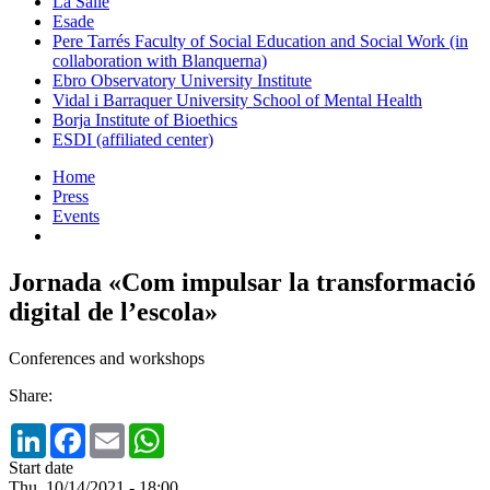
La Salle
Esade
Pere Tarrés Faculty of Social Education and Social Work (in
collaboration with Blanquerna)
Ebro Observatory University Institute
Vidal i Barraquer University School of Mental Health
Borja Institute of Bioethics
ESDI (affiliated center)
Home
Press
Events
Jornada «Com impulsar la transformació
digital de l’escola»
Conferences and workshops
Share:
LinkedIn
Facebook
Email
WhatsApp
Start date
Thu, 10/14/2021 - 18:00