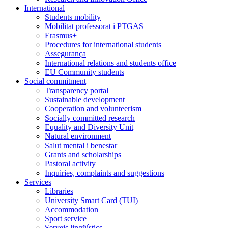
International
Students mobility
Mobilitat professorat i PTGAS
Erasmus+
Procedures for international students
Assegurança
International relations and students office
EU Community students
Social commitment
Transparency portal
Sustainable development
Cooperation and volunteerism
Socially committed research
Equality and Diversity Unit
Natural environment
Salut mental i benestar
Grants and scholarships
Pastoral activity
Inquiries, complaints and suggestions
Services
Libraries
University Smart Card (TUI)
Accommodation
Sport service
Serveis lingüístics