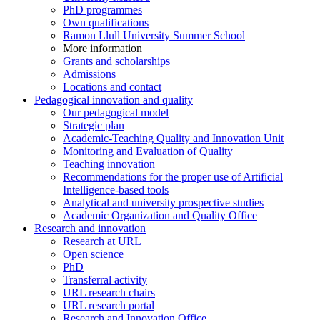
PhD programmes
Own qualifications
Ramon Llull University Summer School
More information
Grants and scholarships
Admissions
Locations and contact
Pedagogical innovation and quality
Our pedagogical model
Strategic plan
Academic-Teaching Quality and Innovation Unit
Monitoring and Evaluation of Quality
Teaching innovation
Recommendations for the proper use of Artificial
Intelligence-based tools
Analytical and university prospective studies
Academic Organization and Quality Office
Research and innovation
Research at URL
Open science
PhD
Transferral activity
URL research chairs
URL research portal
Research and Innovation Office