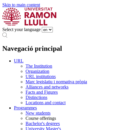
Skip to main content
Select your language
Navegació principal
URL
The Institution
Organization
URL institutions
Marc legislatiu i normativa pròpia
Alliances and networks
Facts and Figures
Distinctions
Locations and contact
Programmes
New students
Course offerings
Bachelor's degrees
University Master's