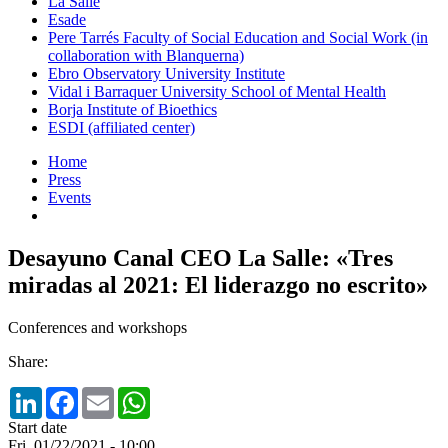
La Salle
Esade
Pere Tarrés Faculty of Social Education and Social Work (in
collaboration with Blanquerna)
Ebro Observatory University Institute
Vidal i Barraquer University School of Mental Health
Borja Institute of Bioethics
ESDI (affiliated center)
Home
Press
Events
Desayuno Canal CEO La Salle: «Tres
miradas al 2021: El liderazgo no escrito»
Conferences and workshops
Share:
LinkedIn
Facebook
Email
WhatsApp
Start date
Fri, 01/22/2021 - 10:00