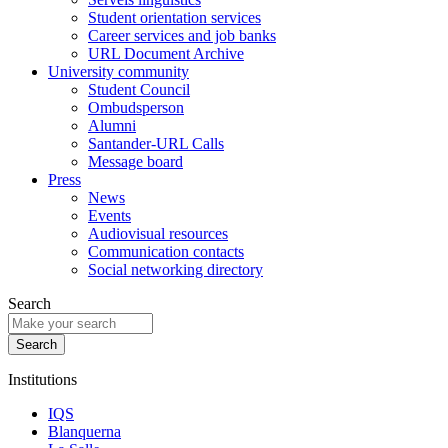
Student orientation services
Career services and job banks
URL Document Archive
University community
Student Council
Ombudsperson
Alumni
Santander-URL Calls
Message board
Press
News
Events
Audiovisual resources
Communication contacts
Social networking directory
Search
Institutions
IQS
Blanquerna