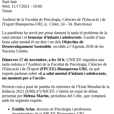
Start date
Wed, 11/17/2021 - 10:00
Venue
Auditori de la Facultat de Psicologia, Ciències de l'Educació i de
l'Esport Blanquerna-URL (c.
Císter, 24 - 34. Barcelona)
La pandèmia ha servit per posar damunt la taula el problema de la
salut mental i el
benestar d’infants i adolescents
. Gaudir d’una
bona salut mental és un dret i un dels
Objectius de
Desenvolupament Sostenible
, recollits a l’Agenda 2030 de les
Nacions Unides.
Dimecres 17 de novembre, a les 10 h
, UNICEF organitza una
taula rodona a l’Auditori de la Facultat de Psicologia, Ciències de
l'Educació i de l'Esport
(FPCEE) Blanquerna-URL
en què
experts parlaran sobre
«La salut mental d’infants i adolescents,
un moment per a l’acció»
.
Prenent com a punt de partida els informes de l’Estat Mundial de la
Infància 2021 (EMI) d’UNICEF, s’obrirà un espai de debat,
presentat per
Helena Martín
, periodista del Crític, que comptarà
amb els següents experts:
Eulàlia Arias
, doctora en Psicologia i professora-
investigadora de la FPCEE Blanquerna-URL