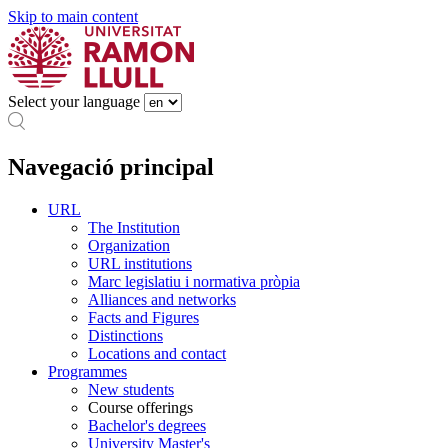
Skip to main content
Select your language
Navegació principal
URL
The Institution
Organization
URL institutions
Marc legislatiu i normativa pròpia
Alliances and networks
Facts and Figures
Distinctions
Locations and contact
Programmes
New students
Course offerings
Bachelor's degrees
University Master's