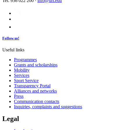
Tel. 936 022 200 ·
info@url.edu
Follow us!
Useful links
Programmes
Grants and scholarships
Mobility
Services
Sport Service
Transparency Portal
Alliances and networks
Press
Communication contacts
Inquiries, complaints and suggestions
Legal