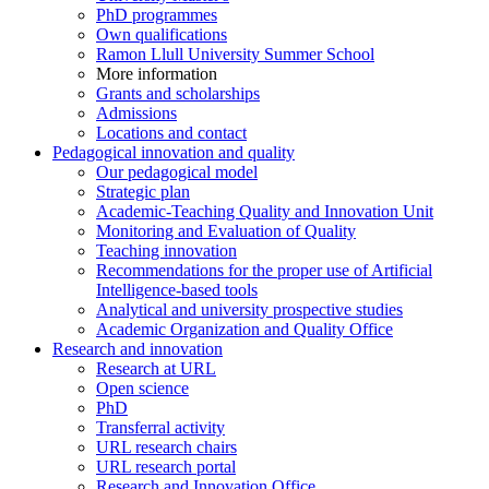
PhD programmes
Own qualifications
Ramon Llull University Summer School
More information
Grants and scholarships
Admissions
Locations and contact
Pedagogical innovation and quality
Our pedagogical model
Strategic plan
Academic-Teaching Quality and Innovation Unit
Monitoring and Evaluation of Quality
Teaching innovation
Recommendations for the proper use of Artificial
Intelligence-based tools
Analytical and university prospective studies
Academic Organization and Quality Office
Research and innovation
Research at URL
Open science
PhD
Transferral activity
URL research chairs
URL research portal
Research and Innovation Office