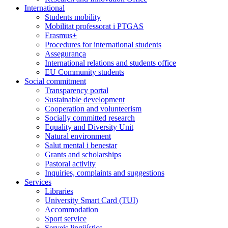
International
Students mobility
Mobilitat professorat i PTGAS
Erasmus+
Procedures for international students
Assegurança
International relations and students office
EU Community students
Social commitment
Transparency portal
Sustainable development
Cooperation and volunteerism
Socially committed research
Equality and Diversity Unit
Natural environment
Salut mental i benestar
Grants and scholarships
Pastoral activity
Inquiries, complaints and suggestions
Services
Libraries
University Smart Card (TUI)
Accommodation
Sport service
Serveis lingüístics