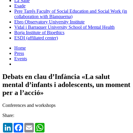
La Salle
Esade
Pere Tarrés Faculty of Social Education and Social Work (in
collaboration with Blanquerna)
Ebro Observatory University Institute
Vidal i Barraquer University School of Mental Health
Borja Institute of Bioethics
ESDI (affiliated center)
Home
Press
Events
Debats en clau d’Infància «La salut
mental d’infants i adolescents, un moment
per a l’acció»
Conferences and workshops
Share:
LinkedIn
Facebook
Email
WhatsApp