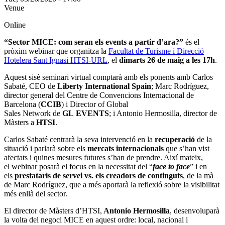
Venue
Online
“Sector MICE: com seran els events a partir d’ara?”
és el
pròxim webinar que organitza la
Facultat de Turisme i Direcció
Hotelera Sant Ignasi HTSI-URL
, el
dimarts 26 de maig a les 17h
.
Aquest sisè seminari virtual comptarà amb els ponents amb Carlos
Sabaté, CEO de
Liberty International Spain
; Marc Rodríguez,
director general del Centre de Convencions Internacional de
Barcelona (
CCIB
) i Director of Global
Sales Network de
GL EVENTS
; i Antonio Hermosilla, director de
Màsters a
HTSI
.
Carlos Sabaté centrarà la seva intervenció en la
recuperació
de la
situació i parlarà sobre els
mercats internacionals
que s’han vist
afectats i quines mesures futures s’han de prendre. Així mateix,
el webinar posarà el focus en la necessitat del “
face to face
” i en
els
prestataris de servei vs. els creadors de continguts
, de la mà
de Marc Rodríguez, que a més aportarà la reflexió sobre la visibilitat
més enllà del sector.
El director de Màsters d’HTSI,
Antonio Hermosilla
, desenvoluparà
la volta del negoci MICE en aquest ordre: local, nacional i