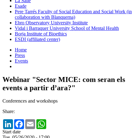
La Salle
Esade
Pere Tarrés Faculty of Social Education and Social Work (in
collaboration with Blanquerna)
Ebro Observatory University Institute
Vidal i Barraquer University School of Mental Health
Borja Institute of Bioethics
ESDI (affiliated center)
Home
Press
Events
Webinar "Sector MICE: com seran els
events a partir d’ara?"
Conferences and workshops
Share:
LinkedIn
Facebook
Email
WhatsApp
Start date
Tue, 05/26/2020 - 17:00