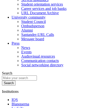
Student orientation services
Career services and job banks
URL Document Archive
University community
Student Council
Ombudsperson
Alumni
Santander-URL Calls
Message board
Press
News
Events
Audiovisual resources
Communication contacts
Social networking directory
Search
Institutions
IQS
Blanquerna