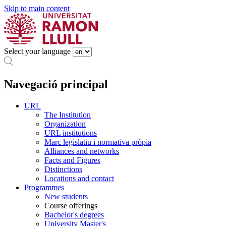
Skip to main content
Select your language
Navegació principal
URL
The Institution
Organization
URL institutions
Marc legislatiu i normativa pròpia
Alliances and networks
Facts and Figures
Distinctions
Locations and contact
Programmes
New students
Course offerings
Bachelor's degrees
University Master's