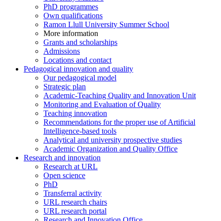
PhD programmes
Own qualifications
Ramon Llull University Summer School
More information
Grants and scholarships
Admissions
Locations and contact
Pedagogical innovation and quality
Our pedagogical model
Strategic plan
Academic-Teaching Quality and Innovation Unit
Monitoring and Evaluation of Quality
Teaching innovation
Recommendations for the proper use of Artificial
Intelligence-based tools
Analytical and university prospective studies
Academic Organization and Quality Office
Research and innovation
Research at URL
Open science
PhD
Transferral activity
URL research chairs
URL research portal
Research and Innovation Office