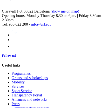
Claravall 1-3. 08022 Barcelona
(show me on map)
Opening hours: Monday-Thursday 8.30am-6pm. | Friday 8.30am-
2.30pm.
Tel. 936 022 200 ·
info@url.edu
Follow us!
Useful links
Programmes
Grants and scholarships
Mobility
Services
Sport Service
Transparency Portal
Alliances and networks
Press