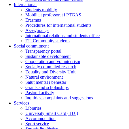
International
Students mobility
Mobilitat professorat i PTGAS
Erasmus+
Procedures for international students
Assegurança
International relations and students office
EU Community students
Social commitment
Transparency portal
Sustainable development
Cooperation and volunteerism
Socially committed research
Equality and Diversity Unit
Natural environment
Salut mental i benestar
Grants and scholarships
Pastoral activity
Inquiries, complaints and suggestions
Services
Libraries
University Smart Card (TUI)
Accommodation
Sport service
Serveis lingüístics