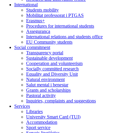
International
Students mobility
Mobilitat professorat i PTGAS
Erasmus+
Procedures for international students
Assegurança
International relations and students office
EU Community students
Social commitment
Transparency portal
Sustainable development
Cooperation and volunteerism
Socially committed research
Equality and Diversity Unit
Natural environment
Salut mental i benestar
Grants and scholarships
Pastoral activity
Inquiries, complaints and suggestions
Services
Libraries
University Smart Card (TUI)
Accommodation
Sport service
Serveis lingüístics