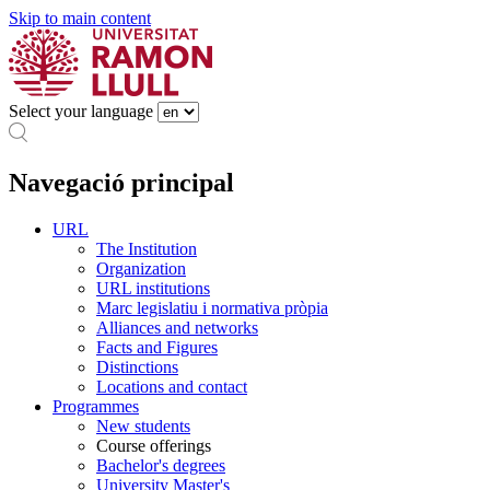
Skip to main content
Select your language
Navegació principal
URL
The Institution
Organization
URL institutions
Marc legislatiu i normativa pròpia
Alliances and networks
Facts and Figures
Distinctions
Locations and contact
Programmes
New students
Course offerings
Bachelor's degrees
University Master's