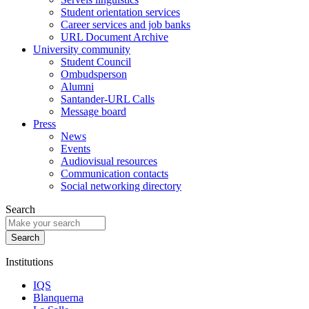
Student orientation services
Career services and job banks
URL Document Archive
University community
Student Council
Ombudsperson
Alumni
Santander-URL Calls
Message board
Press
News
Events
Audiovisual resources
Communication contacts
Social networking directory
Search
Institutions
IQS
Blanquerna