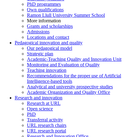
PhD programmes
Own qualifications
Ramon Llull University Summer School
More information
Grants and scholarships
Admissions
Locations and contact
Pedagogical innovation and quality
Our pedagogical model
Strategic plan
Academic-Teaching Quality and Innovation Unit
Monitoring and Evaluation of Quality
Teaching innovation
Recommendations for the proper use of Artificial
Intelligence-based tools
Analytical and university prospective studies
Academic Organization and Quality Office
Research and innovation
Research at URL
Open science
PhD
Transferral activity
URL research chairs
URL research portal
Research and Innovation Office