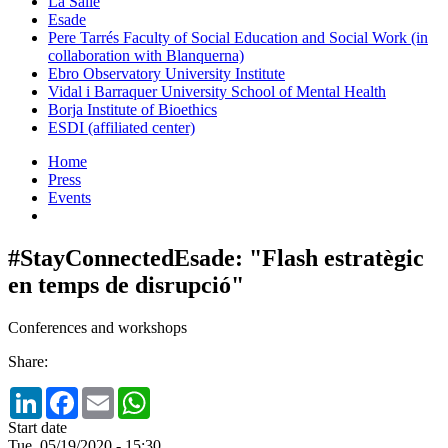
La Salle
Esade
Pere Tarrés Faculty of Social Education and Social Work (in
collaboration with Blanquerna)
Ebro Observatory University Institute
Vidal i Barraquer University School of Mental Health
Borja Institute of Bioethics
ESDI (affiliated center)
Home
Press
Events
#StayConnectedEsade: "Flash estratègic
en temps de disrupció"
Conferences and workshops
Share:
LinkedIn
Facebook
Email
WhatsApp
Start date
Tue, 05/19/2020 - 15:30