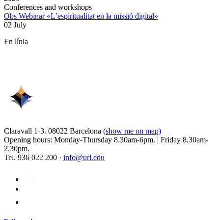
Conferences and workshops
Obs Webinar «L’espiritualitat en la missió digital»
02 July
En línia
Claravall 1-3. 08022 Barcelona
(show me on map)
Opening hours: Monday-Thursday 8.30am-6pm. | Friday 8.30am-
2.30pm.
Tel. 936 022 200 ·
info@url.edu