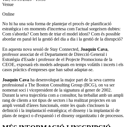
Venue
Online
No hi ha una sola forma de plantejar el procés de planificació
estratègica i en moments d'incertesa com l'actual sorgeixen dubtes:
Com s'aborda? Com hem de triar el model idoni? Com és possible
abordar en paral·lel la gestió del dia a dia i la gestió de la disrupció?
En aquesta nova sessió de Stay Connected,
Joaquín Cava
,
professor associat de el Departament de Direcció General i
Estratègia d'Esade i professor de el Projecte Promociona de la
CEOE, exposarà els models adequats en temps volàtils i incerts i els
casos pràctics d'empreses que han sabut adaptar-se.
Joaquín Cava
ha desenvolupat la major part de la seva carrera
professional a The Boston Consulting Group (BCG), on va ser
nomenat soci i vicepresident de la signatura al gener de 2002.
Durant la seva trajectòria com a consultor, ha treballat amb un ampli
rang de clients a tot tipus de sectors i ha realitzat projectes en un
ampli ventall d'àrees funcionals, entre les quals s'inclouen la
definició i la implantació estratègica; el disseny i la implantació de
plans de negoci o d'expansió i el disseny organitzatiu i de processos.