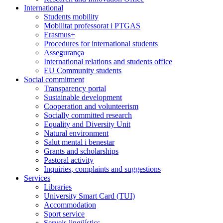
International
Students mobility
Mobilitat professorat i PTGAS
Erasmus+
Procedures for international students
Assegurança
International relations and students office
EU Community students
Social commitment
Transparency portal
Sustainable development
Cooperation and volunteerism
Socially committed research
Equality and Diversity Unit
Natural environment
Salut mental i benestar
Grants and scholarships
Pastoral activity
Inquiries, complaints and suggestions
Services
Libraries
University Smart Card (TUI)
Accommodation
Sport service
Serveis lingüístics