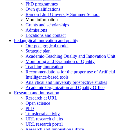
PhD programmes
Own qualifications
Ramon Llull University Summer School
More information
Grants and scholarships
Admissions
Locations and contact
Pedagogical innovation and quality
Our pedagogical model
Strategic plan
Academic-Teaching Quality and Innovation Unit
Monitoring and Evaluation of Quality
Teaching innovation
Recommendations for the proper use of Artificial
Intelligence-based tools
Analytical and university prospective studies
Academic Organization and Quality Office
Research and innovation
Research at URL
Open science
PhD
Transferral activity
URL research chairs
URL research portal
Research and Innovation Office