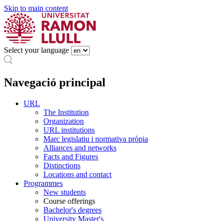
Skip to main content
Select your language
Navegació principal
URL
The Institution
Organization
URL institutions
Marc legislatiu i normativa pròpia
Alliances and networks
Facts and Figures
Distinctions
Locations and contact
Programmes
New students
Course offerings
Bachelor's degrees
University Master's