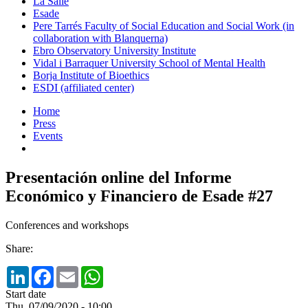
La Salle
Esade
Pere Tarrés Faculty of Social Education and Social Work (in
collaboration with Blanquerna)
Ebro Observatory University Institute
Vidal i Barraquer University School of Mental Health
Borja Institute of Bioethics
ESDI (affiliated center)
Home
Press
Events
Presentación online del Informe
Económico y Financiero de Esade #27
Conferences and workshops
Share:
LinkedIn
Facebook
Email
WhatsApp
Start date
Thu, 07/09/2020 - 10:00