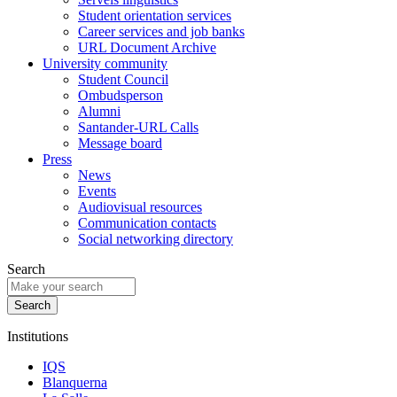
Student orientation services
Career services and job banks
URL Document Archive
University community
Student Council
Ombudsperson
Alumni
Santander-URL Calls
Message board
Press
News
Events
Audiovisual resources
Communication contacts
Social networking directory
Search
Institutions
IQS
Blanquerna