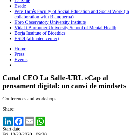
La Salle
Esade
Pere Tarrés Faculty of Social Education and Social Work (in
collaboration with Blanquerna)
Ebro Observatory University Institute
Vidal i Barraquer University School of Mental Health
Borja Institute of Bioethics
ESDI (affiliated center)
Home
Press
Events
Canal CEO La Salle-URL «Cap al
pensament digital: un canvi de mindset»
Conferences and workshops
Share:
LinkedIn
Facebook
Email
WhatsApp
Start date
Fri, 10/23/2020 - 09:30