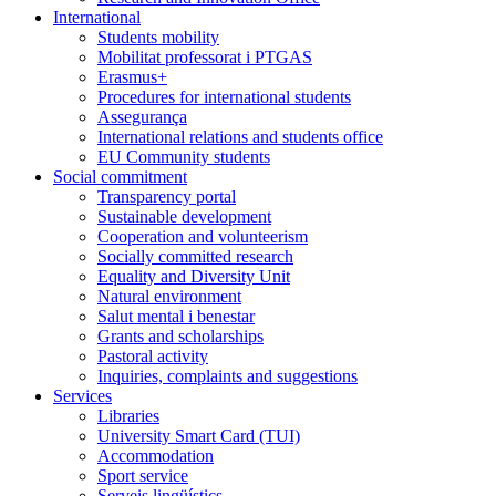
International
Students mobility
Mobilitat professorat i PTGAS
Erasmus+
Procedures for international students
Assegurança
International relations and students office
EU Community students
Social commitment
Transparency portal
Sustainable development
Cooperation and volunteerism
Socially committed research
Equality and Diversity Unit
Natural environment
Salut mental i benestar
Grants and scholarships
Pastoral activity
Inquiries, complaints and suggestions
Services
Libraries
University Smart Card (TUI)
Accommodation
Sport service
Serveis lingüístics