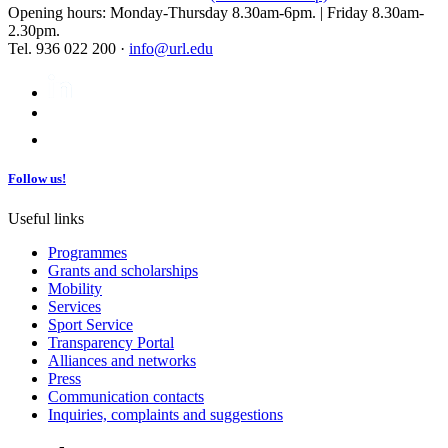
Opening hours: Monday-Thursday 8.30am-6pm. | Friday 8.30am-
2.30pm.
Tel. 936 022 200 ·
info@url.edu
Follow us!
Useful links
Programmes
Grants and scholarships
Mobility
Services
Sport Service
Transparency Portal
Alliances and networks
Press
Communication contacts
Inquiries, complaints and suggestions