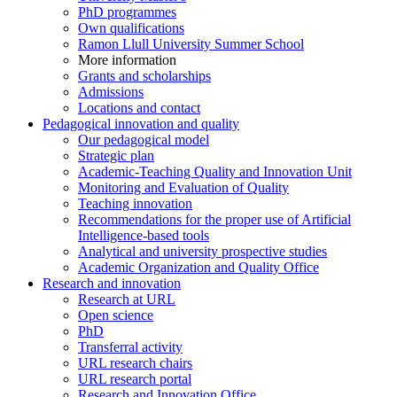
PhD programmes
Own qualifications
Ramon Llull University Summer School
More information
Grants and scholarships
Admissions
Locations and contact
Pedagogical innovation and quality
Our pedagogical model
Strategic plan
Academic-Teaching Quality and Innovation Unit
Monitoring and Evaluation of Quality
Teaching innovation
Recommendations for the proper use of Artificial
Intelligence-based tools
Analytical and university prospective studies
Academic Organization and Quality Office
Research and innovation
Research at URL
Open science
PhD
Transferral activity
URL research chairs
URL research portal
Research and Innovation Office