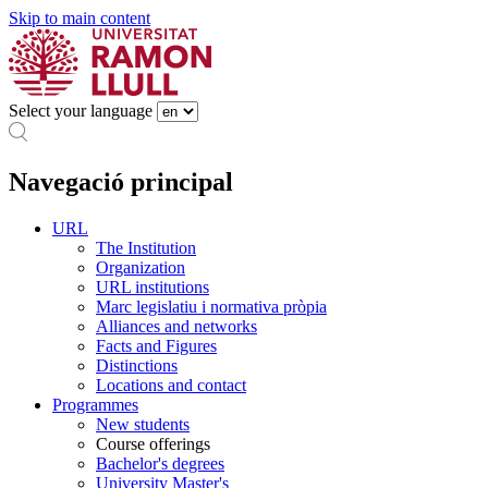
Skip to main content
Select your language
Navegació principal
URL
The Institution
Organization
URL institutions
Marc legislatiu i normativa pròpia
Alliances and networks
Facts and Figures
Distinctions
Locations and contact
Programmes
New students
Course offerings
Bachelor's degrees
University Master's