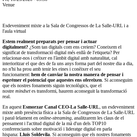
Venue
Esdeveniment mixte a la Sala de Congressos de La Salle-URL i a
l'aula virtual
Estem realment preparats per pensar i actuar
digitalment?
¿Som tan digitals com ens creiem? Coneixem el
significat de transformació digital més enllà de l'etiqueta? Per
relacionar-nos i créixer en l'àmbit digital amb naturalitat, cal
interioritzar el que des de fa uns anys forma part del nostre dia a dia,
no n'hi ha prou amb tenir les eines i conèixer el seu
funcionament:
hem de canviar la nostra manera de pensar i
esprémer el potencial que aquestes ens ofereixen
. Si aconseguim
que els nostres fonaments siguin tecnològics, que el
nostre
mindset
es transformi, haurem aconseguit la transformació
real.
En aquest
Esmorzar Canal CEO-La Salle-URL
, un esdeveniment
mixte amb presència física a la Sala de Congressos de La Salle-URL
i paral·lelament en
online-streaming
, analitzarem les claus de el
pensament i l'actitud digital de la mà d'un dels TOP10
conferenciants sobre motivació i lideratge digital en parla
hispana:
Lluís Soldevila
. Si aconseguim que els nostres fonaments