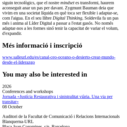
siguin tecnològics, que el nostre
mindset
es transformi, haurem
aconseguit anar un pas per davant. Zygmunt Bauman deia que
vivim en una societat líquida en què toca ser flexible i adaptar-se,
com l'aigua. En el seu llibre
Digital Thinking
, Soldevila fa un pas
més i anima al Líder Digital a passar a l'estat gasós. No només
adaptar-nos a les formes sinó tenir la capacitat de variar el volum,
d'expandir.
Més informació i inscripció
www.salleurl.edu/es/canal-ceo-oceano-o-desierto-crear-mundo-
desde-el-liderazgo
You may also be interested in
2026
Conferences and workshops
Jornada «Justícia Restaurativa i sinistralitat viària. Una via per
transitar»
08 October
Auditori de la Facultat de Comunicació i Relacions Internacionals
Blanquerna-URL
Plaça Joan Coromines, s/n. Barcelona