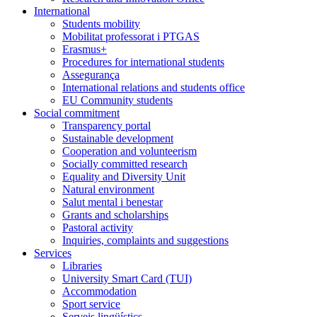
International
Students mobility
Mobilitat professorat i PTGAS
Erasmus+
Procedures for international students
Assegurança
International relations and students office
EU Community students
Social commitment
Transparency portal
Sustainable development
Cooperation and volunteerism
Socially committed research
Equality and Diversity Unit
Natural environment
Salut mental i benestar
Grants and scholarships
Pastoral activity
Inquiries, complaints and suggestions
Services
Libraries
University Smart Card (TUI)
Accommodation
Sport service
Serveis lingüístics