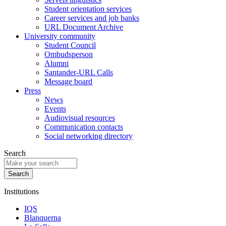
Student orientation services
Career services and job banks
URL Document Archive
University community
Student Council
Ombudsperson
Alumni
Santander-URL Calls
Message board
Press
News
Events
Audiovisual resources
Communication contacts
Social networking directory
Search
Institutions
IQS
Blanquerna