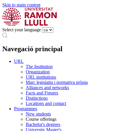
Skip to main content
Select your language
Navegació principal
URL
The Institution
Organization
URL institutions
Marc legislatiu i normativa pròpia
Alliances and networks
Facts and Figures
Distinctions
Locations and contact
Programmes
New students
Course offerings
Bachelor's degrees
University Master's