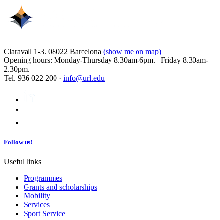
Claravall 1-3. 08022 Barcelona
(show me on map)
Opening hours: Monday-Thursday 8.30am-6pm. | Friday 8.30am-
2.30pm.
Tel. 936 022 200 ·
info@url.edu
Follow us!
Useful links
Programmes
Grants and scholarships
Mobility
Services
Sport Service