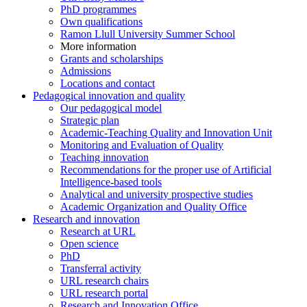
PhD programmes
Own qualifications
Ramon Llull University Summer School
More information
Grants and scholarships
Admissions
Locations and contact
Pedagogical innovation and quality
Our pedagogical model
Strategic plan
Academic-Teaching Quality and Innovation Unit
Monitoring and Evaluation of Quality
Teaching innovation
Recommendations for the proper use of Artificial
Intelligence-based tools
Analytical and university prospective studies
Academic Organization and Quality Office
Research and innovation
Research at URL
Open science
PhD
Transferral activity
URL research chairs
URL research portal
Research and Innovation Office