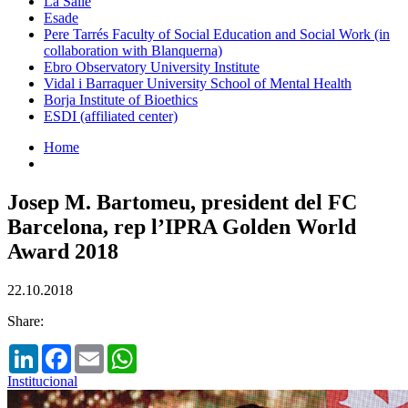
La Salle
Esade
Pere Tarrés Faculty of Social Education and Social Work (in
collaboration with Blanquerna)
Ebro Observatory University Institute
Vidal i Barraquer University School of Mental Health
Borja Institute of Bioethics
ESDI (affiliated center)
Home
Josep M. Bartomeu, president del FC
Barcelona, rep l’IPRA Golden World
Award 2018
22.10.2018
Share:
LinkedIn
Facebook
Email
WhatsApp
Institucional