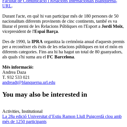
Facultat de Comunicació i Relacions Internacionals Blanquerna-
URL
.
Durant l'acte, en què hi van participar més de 180 persones de 50
nacionalitats diferents provinents de cinc continents, també es va
lliurar el premi de les Relacions Públiques en l'Esport a
Jordi Moix
,
vicepresident de l'
Espai Barça
.
Des de 1990, la
IPRA
organitza la cerimònia anual d'aquests premis
per a reconèixer els èxits de les relacions públiques en tot el món en
diferents categories. Fins ara hi ha hagut un total de 80 guanyadors,
als quals s'hi suma ara el
FC Barcelona
.
Més informació:
Andrea Daza
T. 932 533 021
andreadt@blanquerna.url.edu
You may also be interested in
Activities, Institutional
La 28a edició Universitat d’Estiu Ramon Llull Puigcerdà clou amb
més de 1250 participants