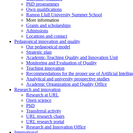
PhD programmes
Own qualifications
Ramon Llull University Summer School
More information
Grants and scholarships
Admissions
Locations and contact
Pedagogical innovation and quality
Our pedagogical model
Strategic plan
Academic-Teaching Quality and Innovation Unit
Monitoring and Evaluation of Quality
Teaching innovation
Recommendations for the proper use of Artificial Intellig
Analytical and university prospective studies
Academic Organization and Quality Office
Research and innovation
Research at URL
Open science
PhD
Transferral activity
URL research chairs
URL research portal
Research and Innovation Office
International