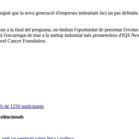
guir que la nova generació d'empreses industrials faci un pas definitiu ca
an a la final del programa, on tindran l'oportunitat de presentar l'evolu
serà l'encarregat de triar a la startup industrial més prometedora d'IQS N
dhood Cancer Foundation.
s de 1250 participants
stitucionals
amb un seminari sobre ètica i política