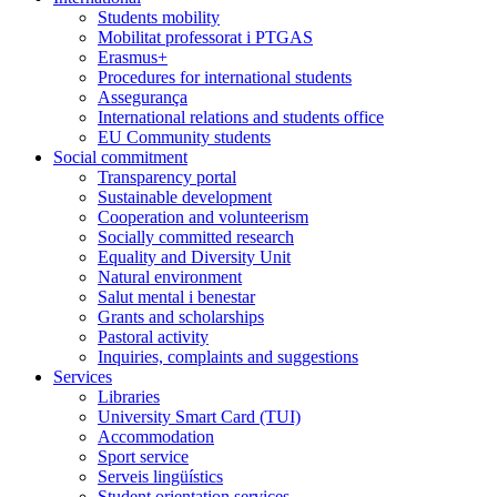
Students mobility
Mobilitat professorat i PTGAS
Erasmus+
Procedures for international students
Assegurança
International relations and students office
EU Community students
Social commitment
Transparency portal
Sustainable development
Cooperation and volunteerism
Socially committed research
Equality and Diversity Unit
Natural environment
Salut mental i benestar
Grants and scholarships
Pastoral activity
Inquiries, complaints and suggestions
Services
Libraries
University Smart Card (TUI)
Accommodation
Sport service
Serveis lingüístics
Student orientation services