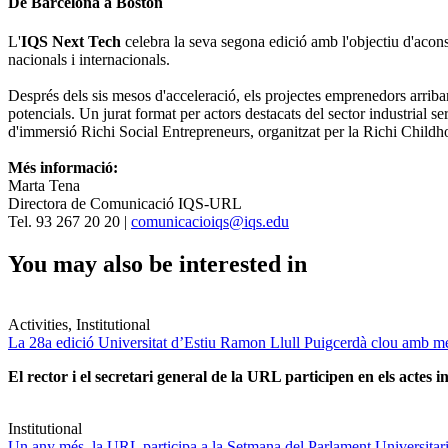
De Barcelona a Boston
L'
IQS Next Tech
celebra la seva segona edició amb l'objectiu d'aconse
nacionals i internacionals.
Després dels sis mesos d'acceleració, els projectes emprenedors arribar
potencials. Un jurat format per actors destacats del sector industrial 
d'immersió Richi Social Entrepreneurs, organitzat per la Richi Chil
Més informació:
Marta Tena
Directora de Comunicació IQS-URL
Tel. 93 267 20 20 |
comunicacioiqs@iqs.edu
You may also be interested in
Activities, Institutional
La 28a edició Universitat d’Estiu Ramon Llull Puigcerdà clou amb mé
El rector i el secretari general de la URL participen en els actes in
Institutional
Un any més, la URL participa a la Setmana del Parlament Universitari 