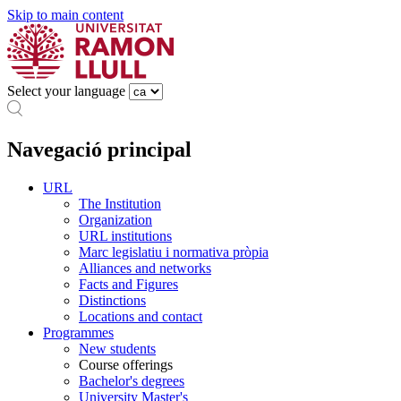
Skip to main content
Select your language
Navegació principal
URL
The Institution
Organization
URL institutions
Marc legislatiu i normativa pròpia
Alliances and networks
Facts and Figures
Distinctions
Locations and contact
Programmes
New students
Course offerings
Bachelor's degrees
University Master's