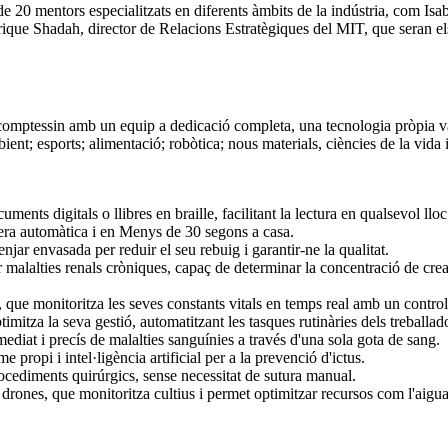
20 mentors especialitzats en diferents àmbits de la indústria, com Isab
rique Shadah, director de Relacions Estratègiques del MIT, que seran els
ptessin amb un equip a dedicació completa, una tecnologia pròpia vali
ent; esports; alimentació; robòtica; nous materials, ciències de la vida 
uments digitals o llibres en braille, facilitant la lectura en qualsevol lloc
nera automàtica i en Menys de 30 segons a casa.
njar envasada per reduir el seu rebuig i garantir-ne la qualitat.
r malalties renals cròniques, capaç de determinar la concentració de crea
 que monitoritza les seves constants vitals en temps real amb un control 
timitza la seva gestió, automatitzant les tasques rutinàries dels treballa
mediat i precís de malalties sanguínies a través d'una sola gota de sang.
propi i intel·ligència artificial per a la prevenció d'ictus.
ocediments quirúrgics, sense necessitat de sutura manual.
ones, que monitoritza cultius i permet optimitzar recursos com l'aigua o fe