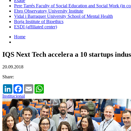
Esade
Pere Tarrés Faculty of Social Education and Social Work (in co
Ebro Observatory University Institute
Vidal i Barraquer University School of Mental Health
Borja Institute of Bioethics
ESDI (affiliated center)
Home
IQS Next Tech accelera a 10 startups industr
20.09.2018
Share:
LinkedIn
Facebook
Email
WhatsApp
Institucional