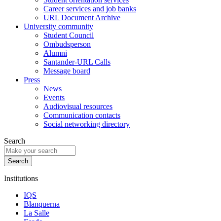
Career services and job banks
URL Document Archive
University community
Student Council
Ombudsperson
Alumni
Santander-URL Calls
Message board
Press
News
Events
Audiovisual resources
Communication contacts
Social networking directory
Search
Institutions
IQS
Blanquerna
La Salle