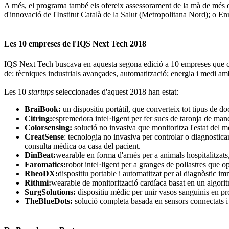
A més, el programa també els ofereix assessorament de la mà de més de 
d'innovació de l'Institut Català de la Salut (Metropolitana Nord); o En
Les 10 empreses de l'IQS Next Tech 2018
IQS Next Tech buscava en aquesta segona edició a 10 empreses que com
de: tècniques industrials avançades, automatització; energia i medi ambi
Les 10
startups
seleccionades d'aquest 2018 han estat:
BraiBook:
un dispositiu portàtil, que converteix tot tipus de doc
Citring:
espremedora intel·ligent per fer sucs de taronja de ma
Colorsensing:
solució no invasiva que monitoritza l'estat del me
CreatSense
: tecnologia no invasiva per controlar o diagnostica
consulta mèdica oa casa del pacient.
DinBeat:
wearable en forma d'arnès per a animals hospitalitzats,
Faromatics:
robot intel·ligent per a granges de pollastres que op
RheoDX:
dispositiu portable i automatitzat per al diagnòstic im
Rithmi:
wearable de monitorització cardíaca basat en un algoritme 
SurgSolutions:
dispositiu mèdic per unir vasos sanguinis en pr
TheBlueDots:
solució completa basada en sensors connectats i dr