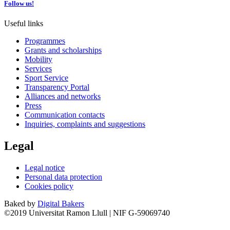
Follow us!
Useful links
Programmes
Grants and scholarships
Mobility
Services
Sport Service
Transparency Portal
Alliances and networks
Press
Communication contacts
Inquiries, complaints and suggestions
Legal
Legal notice
Personal data protection
Cookies policy
Baked by
Digital Bakers
©2019 Universitat Ramon Llull | NIF G-59069740