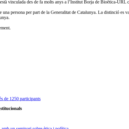
està vinculada des de fa molts anys a l’Institut Borja de Bioètica-URL
na persona per part de la Generalitat de Catalunya. La distinció es va c
lunya.
ement.
s de 1250 participants
stitucionals
amb un seminari sobre ètica i política