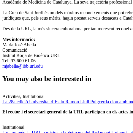
Acadèmia de Medicina de Catalunya. La seva trajectòria professional 
La Creu de Sant Jordi és un dels màxims reconeixements que pot rebre u
jurídiques que, pels seus mèrits, hagin prestat serveis destacats a Cata
Des de la URL, la més sincera enhorabona per tan merescut reconeix
Més informació:
Maria José Abella
Comunicació
Institut Borja de Bioètica-URL
Tel. 93 600 61 06
mjabella@ibb.url.edu
You may also be interested in
Activities, Institutional
La 28a edició Universitat d’Estiu Ramon Llull Puigcerdà clou amb mé
El rector i el secretari general de la URL participen en els actes in
Institutional
Un any més, la URL participa a la Setmana del Parlament Universitari 