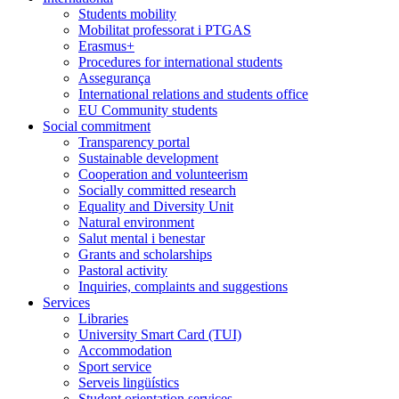
Students mobility
Mobilitat professorat i PTGAS
Erasmus+
Procedures for international students
Assegurança
International relations and students office
EU Community students
Social commitment
Transparency portal
Sustainable development
Cooperation and volunteerism
Socially committed research
Equality and Diversity Unit
Natural environment
Salut mental i benestar
Grants and scholarships
Pastoral activity
Inquiries, complaints and suggestions
Services
Libraries
University Smart Card (TUI)
Accommodation
Sport service
Serveis lingüístics
Student orientation services