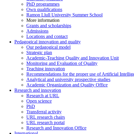
PhD programmes
Own qualifications
Ramon Llull University Summer School
More information
Grants and scholarships
Admissions
Locations and contact
Pedagogical innovation and quality
Our pedagogical model
Strategic plan
Academic-Teaching Quality and Innovation Unit
Monitoring and Evaluation of Quality
Teaching innovation
Recommendations for the proper use of Artificial Intellig
Analytical and university prospective studies
Academic Organization and Quality Office
Research and innovation
Research at URL
Open science
PhD
Transferral activity
URL research chairs
URL research portal
Research and Innovation Office
International