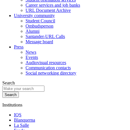
Career services and job banks
URL Document Archive
University community
Student Council
Ombudsperson
Alumni
Santander-URL Calls
Message board
Press
News
Events
Audiovisual resources
Communication contacts
Social networking directory
Search
Institutions
IQS
Blanquerna
La Salle