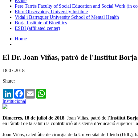
Esade
Pere Tarrés Faculty of Social Education and Social Work (in co
Ebro Observatory University Institute
Vidal i Barraquer University School of Mental Health
Borja Institute of Bioethics
ESDI (affiliated center)
Home
El Dr. Joan Viñas, patró de l'Institut Borj
18.07.2018
Share:
LinkedIn
Facebook
Email
WhatsApp
Institucional
Dimecres, 18 de juliol de 2018
. Joan Viñas, patró de l’
Institut Bor
en l’àmbit de la salut i la contribució al sistema d’educació superior i a
Joan Viñas, catedràtic de cirurgia de la Universitat de Lleida (UdL), ha