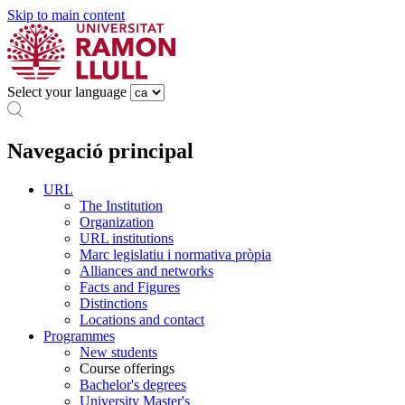
Skip to main content
Select your language
Navegació principal
URL
The Institution
Organization
URL institutions
Marc legislatiu i normativa pròpia
Alliances and networks
Facts and Figures
Distinctions
Locations and contact
Programmes
New students
Course offerings
Bachelor's degrees
University Master's