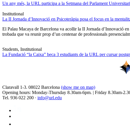
Un any més, la URL participa a la Setmana del Parlament Universitari 
Institutional
La II Jornada d’Innovació en Psicoteràpia posa el focus en la mentali
El Palau Macaya de Barcelona va acollir la II Jornada d’Innovació en
trobada que va reunir prop d’un centenar de professionals presencia
Students, Institutional
La Fundació “la Caixa” beca 3 estudiants de la URL per cursar postgra
Claravall 1-3. 08022 Barcelona
(show me on map)
Opening hours: Monday-Thursday 8.30am-6pm. | Friday 8.30am-2.3
Tel. 936 022 200 ·
info@url.edu