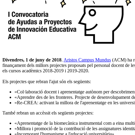
Divendres, 1 de juny de 2018
.
Aristos Campus Mundus
(ACM) ha res
finançament dels millors projectes proposats pel personal docent de le
els cursos acadèmics 2018-2019 i 2019-2020.
Els projectes que rebran l'ajut són els següents:
«Col·laboració docent i aprenentatge autònom per descobriment en
«Aprendre des de les fronteres. Projecte de desenvolupament de 
«Re-CREA: activant la millora de l'aprenentatge en les universi
També rebran un accèssit els següents projectes:
«Aprenentatge de la biomecànica instrumental com a eina multid
«Millora i promoció de la contribució de les assignatures ident
«Incorporant l'humanisme a l'educació universitària»