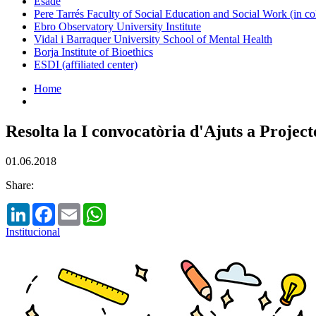
Esade
Pere Tarrés Faculty of Social Education and Social Work (in co
Ebro Observatory University Institute
Vidal i Barraquer University School of Mental Health
Borja Institute of Bioethics
ESDI (affiliated center)
Home
Resolta la I convocatòria d'Ajuts a Proje
01.06.2018
Share:
LinkedIn
Facebook
Email
WhatsApp
Institucional