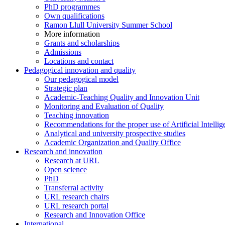
PhD programmes
Own qualifications
Ramon Llull University Summer School
More information
Grants and scholarships
Admissions
Locations and contact
Pedagogical innovation and quality
Our pedagogical model
Strategic plan
Academic-Teaching Quality and Innovation Unit
Monitoring and Evaluation of Quality
Teaching innovation
Recommendations for the proper use of Artificial Intellig
Analytical and university prospective studies
Academic Organization and Quality Office
Research and innovation
Research at URL
Open science
PhD
Transferral activity
URL research chairs
URL research portal
Research and Innovation Office
International