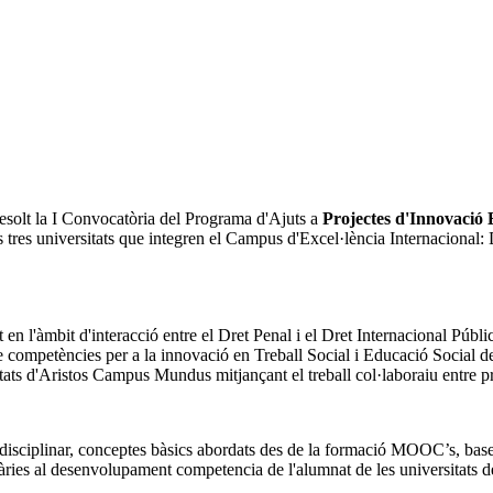
olt la I Convocatòria del Programa d'Ajuts a
Projectes d'Innovaci
s tres universitats que integren el Campus d'Excel·lència Internacional
 l'àmbit d'interacció entre el Dret Penal i el Dret Internacional Públi
competències per a la innovació en Treball Social i Educació Social des 
tats d'Aristos Campus Mundus mitjançant el treball col·laboraiu entre p
isciplinar, conceptes bàsics abordats des de la formació MOOC’s, base
itàries al desenvolupament competencia de l'alumnat de les universitats 