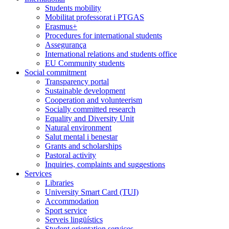
Students mobility
Mobilitat professorat i PTGAS
Erasmus+
Procedures for international students
Assegurança
International relations and students office
EU Community students
Social commitment
Transparency portal
Sustainable development
Cooperation and volunteerism
Socially committed research
Equality and Diversity Unit
Natural environment
Salut mental i benestar
Grants and scholarships
Pastoral activity
Inquiries, complaints and suggestions
Services
Libraries
University Smart Card (TUI)
Accommodation
Sport service
Serveis lingüístics
Student orientation services