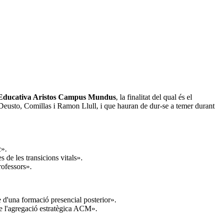
ó Educativa Aristos Campus Mundus
, la finalitat del qual és el
: Deusto, Comillas i Ramon Llull, i que hauran de dur-se a temer durant
c».
de les transicions vitals».
rofessors».
 d'una formació presencial posterior».
de l'agregació estratègica ACM».