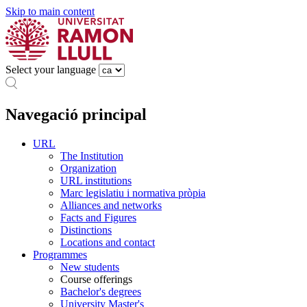
Skip to main content
Select your language
Navegació principal
URL
The Institution
Organization
URL institutions
Marc legislatiu i normativa pròpia
Alliances and networks
Facts and Figures
Distinctions
Locations and contact
Programmes
New students
Course offerings
Bachelor's degrees
University Master's