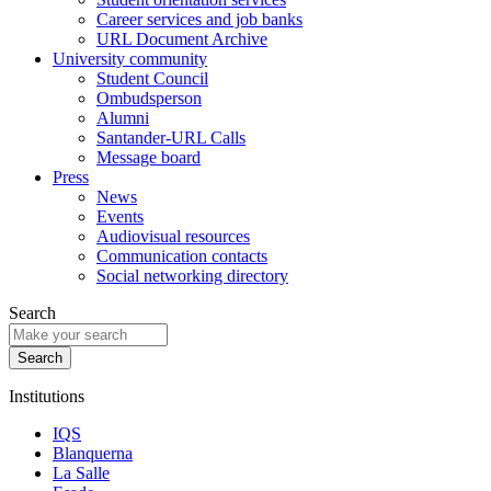
Career services and job banks
URL Document Archive
University community
Student Council
Ombudsperson
Alumni
Santander-URL Calls
Message board
Press
News
Events
Audiovisual resources
Communication contacts
Social networking directory
Search
Institutions
IQS
Blanquerna
La Salle