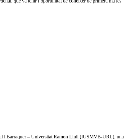
denal, que va tenir l’oportunitat de conèixer de primera mà les
l Vidal i Barraquer – Universitat Ramon Llull (IUSMVB-URL), una