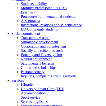
Students mobility
Mobilitat professorat i PTGAS
Erasmus+
Procedures for international students
Assegurança
International relations and students office
EU Community students
Social commitment
Transparency portal
Sustainable development
Cooperation and volunteerism
Socially committed research
Equality and Diversity Unit
Natural environment
Salut mental i benestar
Grants and scholarships
Pastoral activity
Inquiries, complaints and suggestions
Services
Libraries
University Smart Card (TUI)
Accommodation
Sport service
Serveis lingüístics
Student orientation services