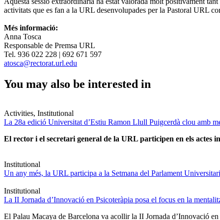
Aquesta sessió extraordinària ha estat valorada molt positivament tant
activitats que es fan a la URL desenvolupades per la Pastoral URL com 
Més informació:
Anna Tosca
Responsable de Premsa URL
Tel. 936 022 228 | 692 671 597
atosca@rectorat.url.edu
You may also be interested in
Activities, Institutional
La 28a edició Universitat d’Estiu Ramon Llull Puigcerdà clou amb mé
El rector i el secretari general de la URL participen en els actes in
Institutional
Un any més, la URL participa a la Setmana del Parlament Universitari 
Institutional
La II Jornada d’Innovació en Psicoteràpia posa el focus en la mentali
El Palau Macaya de Barcelona va acollir la II Jornada d’Innovació en