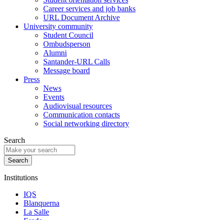
Career services and job banks
URL Document Archive
University community
Student Council
Ombudsperson
Alumni
Santander-URL Calls
Message board
Press
News
Events
Audiovisual resources
Communication contacts
Social networking directory
Search
Institutions
IQS
Blanquerna
La Salle