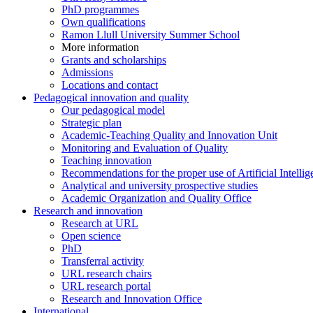
PhD programmes
Own qualifications
Ramon Llull University Summer School
More information
Grants and scholarships
Admissions
Locations and contact
Pedagogical innovation and quality
Our pedagogical model
Strategic plan
Academic-Teaching Quality and Innovation Unit
Monitoring and Evaluation of Quality
Teaching innovation
Recommendations for the proper use of Artificial Intellig
Analytical and university prospective studies
Academic Organization and Quality Office
Research and innovation
Research at URL
Open science
PhD
Transferral activity
URL research chairs
URL research portal
Research and Innovation Office
International