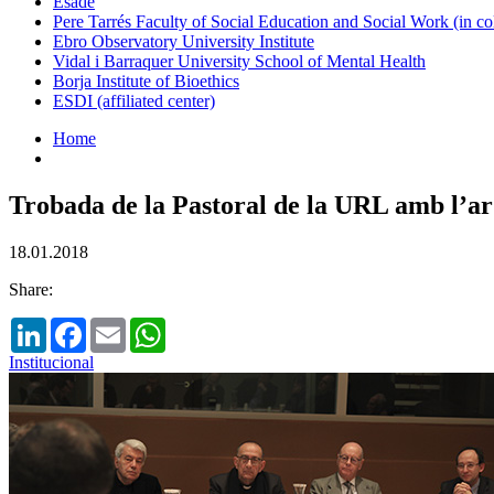
Esade
Pere Tarrés Faculty of Social Education and Social Work (in co
Ebro Observatory University Institute
Vidal i Barraquer University School of Mental Health
Borja Institute of Bioethics
ESDI (affiliated center)
Home
Trobada de la Pastoral de la URL amb l’a
18.01.2018
Share:
LinkedIn
Facebook
Email
WhatsApp
Institucional