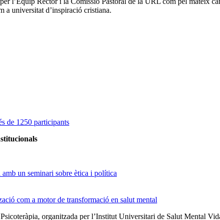
 per l’Equip Rector i la Comissió Pastoral de la URL com pel mateix car
a universitat d’inspiració cristiana.
s de 1250 participants
stitucionals
amb un seminari sobre ètica i política
tzació com a motor de transformació en salut mental
 Psicoteràpia, organitzada per l’Institut Universitari de Salut Menta