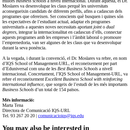
millors
business schools
a nivell internacional. Durant aquesta, el Dr.
Moslares va desenvolupar les claus perquè les universitats
aconsegueixin candidats de diferents perfils, afins a cadascun dels
programes que ofereixen. Ser conscients què busquen i quines són
les expectatives de l’estudiant actual, adaptar els programes
universitaris a aquestes noves necessitats aportant
joint
o
dual
degrees
, integrar la internacionalitat en cadascun d’ells, connectar
aquests programes amb les empreses i l’àmbit laboral o promoure
l’emprenedoria, van ser algunes de les claus que va desenvolupar
durant la seva ponència.
A la vegada, i durant la convenció, el Dr. Moslares va rebre, en nom
d’IQS School of Management-URL, el reconeixement per part
d’Eduniversal com una de les
Best Business Schools
a nivell
internacional. Concretament, l’IQS School of Management-URL, va
rebre el reconeixement
Excellent Business School with reinforcing
international influence
, que sorgeix de l’estudi de les més importants
Business Schools
d’un total de 154 països.
Més informació:
Marta Tena
Directora de Comunicació IQS-URL
Tel. 93 267 20 20 |
comunicacioiqs@iqs.edu
You may also be interested in