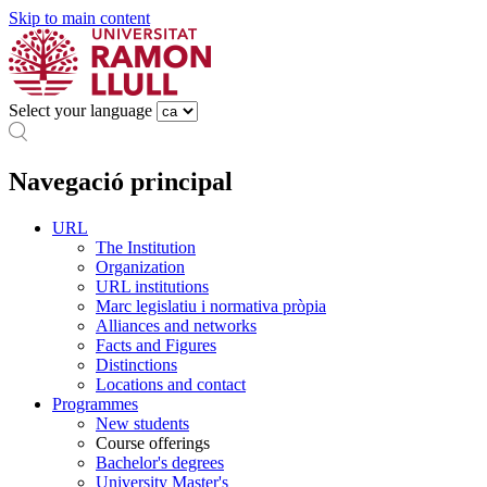
Skip to main content
Select your language
Navegació principal
URL
The Institution
Organization
URL institutions
Marc legislatiu i normativa pròpia
Alliances and networks
Facts and Figures
Distinctions
Locations and contact
Programmes
New students
Course offerings
Bachelor's degrees
University Master's