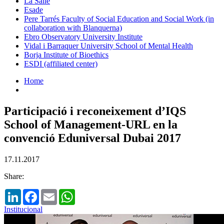
La Salle
Esade
Pere Tarrés Faculty of Social Education and Social Work (in
collaboration with Blanquerna)
Ebro Observatory University Institute
Vidal i Barraquer University School of Mental Health
Borja Institute of Bioethics
ESDI (affiliated center)
Home
Participació i reconeixement d’IQS
School of Management-URL en la
convenció Eduniversal Dubai 2017
17.11.2017
Share:
LinkedIn
Facebook
Email
WhatsApp
Institucional