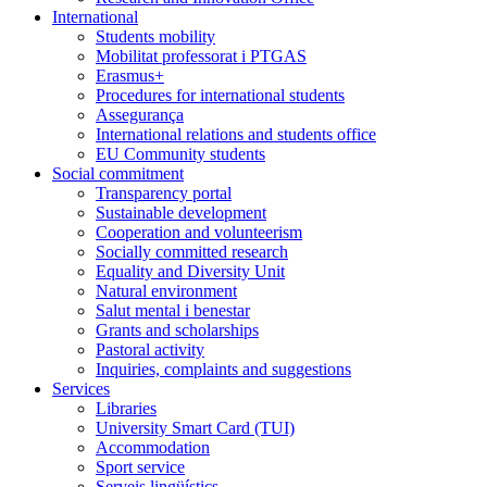
International
Students mobility
Mobilitat professorat i PTGAS
Erasmus+
Procedures for international students
Assegurança
International relations and students office
EU Community students
Social commitment
Transparency portal
Sustainable development
Cooperation and volunteerism
Socially committed research
Equality and Diversity Unit
Natural environment
Salut mental i benestar
Grants and scholarships
Pastoral activity
Inquiries, complaints and suggestions
Services
Libraries
University Smart Card (TUI)
Accommodation
Sport service
Serveis lingüístics