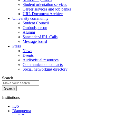
Student orientation services
Career services and job banks
URL Document Archive
University community
Student Council
Ombudsperson
Alumni
Santander-URL Calls
Message board
Press
News
Events
Audiovisual resources
Communication contacts
Social networking directory
Search
Institutions
IQS
Blanquerna