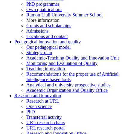
PhD programmes
Own qualifications
Ramon Llull University Summer School
More information
Grants and scholarships
Admissions
Locations and contact
Pedagogical innovation and quality
Our pedagogical model
Strategic plan
Academic-Teaching Quality and Innovation Unit
Monitoring and Evaluation of Quality
Teaching innovation
Recommendations for the proper use of Artificial
Intelligence-based tools
Analytical and university prospective studies
Academic Organization and Quality Office
Research and innovation
Research at URL
Open science
PhD
Transferral activity
URL research chairs
URL research portal
Research and Innovation Office