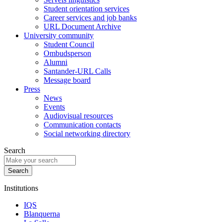
Student orientation services
Career services and job banks
URL Document Archive
University community
Student Council
Ombudsperson
Alumni
Santander-URL Calls
Message board
Press
News
Events
Audiovisual resources
Communication contacts
Social networking directory
Search
Institutions
IQS
Blanquerna