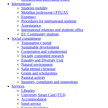
International
Students mobility
Mobilitat professorat i PTGAS
Erasmus+
Procedures for international students
Assegurança
International relations and students office
EU Community students
Social commitment
Transparency portal
Sustainable development
Cooperation and volunteerism
Socially committed research
Equality and Diversity Unit
Natural environment
Salut mental i benestar
Grants and scholarships
Pastoral activity
Inquiries, complaints and suggestions
Services
Libraries
University Smart Card (TUI)
Accommodation
Sport service
Serveis lingüístics