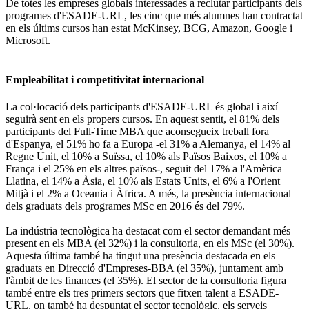
De totes les empreses globals interessades a reclutar participants dels
programes d'ESADE-URL, les cinc que més alumnes han contractat
en els últims cursos han estat McKinsey, BCG, Amazon, Google i
Microsoft.
Empleabilitat i competitivitat internacional
La col·locació dels participants d'ESADE-URL és global i així
seguirà sent en els propers cursos. En aquest sentit, el 81% dels
participants del Full-Time MBA que aconsegueix treball fora
d'Espanya, el 51% ho fa a Europa -el 31% a Alemanya, el 14% al
Regne Unit, el 10% a Suïssa, el 10% als Països Baixos, el 10% a
França i el 25% en els altres països-, seguit del 17% a l'Amèrica
Llatina, el 14% a Àsia, el 10% als Estats Units, el 6% a l'Orient
Mitjà i el 2% a Oceania i Àfrica. A més, la presència internacional
dels graduats dels programes MSc en 2016 és del 79%.
La indústria tecnològica ha destacat com el sector demandant més
present en els MBA (el 32%) i la consultoria, en els MSc (el 30%).
Aquesta última també ha tingut una presència destacada en els
graduats en Direcció d'Empreses-BBA (el 35%), juntament amb
l'àmbit de les finances (el 35%). El sector de la consultoria figura
també entre els tres primers sectors que fitxen talent a ESADE-
URL, on també ha despuntat el sector tecnològic, els serveis