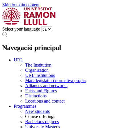
Skip to main content
Select your language
Navegació principal
URL
The Institution
Organization
URL institutions
Marc legislatiu i normativa pròpia
Alliances and networks
Facts and Figures
Distinctions
Locations and contact
Programmes
New students
Course offerings
Bachelor's degrees
University Master's