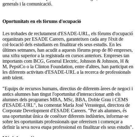
generals i la comunicació.
Oportunitats en els fòrums d'ocupació
Les trobades de reclutament d'ESADE-URL, els fòrums d'ocupació
organitzats per ESADE Careers, garanteixen cada any l'èxit de
col·locació dels estudiants en finalitzar els seus estudis. En les
últimes setmanes, han acudit a aquests fòrums prop de 80 empreses,
una xifra superior a la registrada en cursos anteriors. Empreses tan
importants com BCG, General Electric, Johnson & Johnson, H &
M, PepsiCo o la Clinton Foundation, entre d'altres, han participat en
les diferents activitats d'ESADE-URL a la recerca de professionals
amb talent.
"Equips de recursos humans, directius de diferents àrees de negoci i
antics alumnes han tingut l'oportunitat d'interaccionar amb els
alumnes dels programes MBA, MSc, BBA, Doble Grau i CEMS
d'ESADE-URL", ha comentat María José Verastegui, directora de
Corporate Development d'ESADE Careers. "Per als alumnes, és
una oportunitat única de conèixer diferents indústries, informar-se
sobre les oportunitats professionals que ofereixen i començar a
definir la seva nova etapa professional en finalitzar els seus estudis".