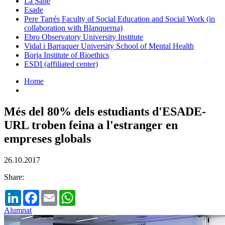
La Salle
Esade
Pere Tarrés Faculty of Social Education and Social Work (in
collaboration with Blanquerna)
Ebro Observatory University Institute
Vidal i Barraquer University School of Mental Health
Borja Institute of Bioethics
ESDI (affiliated center)
Home
Més del 80% dels estudiants d'ESADE-
URL troben feina a l'estranger en
empreses globals
26.10.2017
Share:
LinkedIn
Facebook
Email
WhatsApp
Alumnat