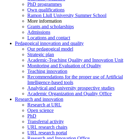
PhD programmes
Own qualifications
Ramon Llull University Summer School
More information
Grants and scholarships
Admissions
Locations and contact
Pedagogical innovation and quality
Our pedagogical model
Strategic plan
Academic-Teaching Quality and Innovation Unit
Monitoring and Evaluation of Quality
Teaching innovation
Recommendations for the proper use of Artificial
Intelligence-based tools
Analytical and university prospective studies
Academic Organization and Quality Office
Research and innovation
Research at URL
Open science
PhD
Transferral activity
URL research chairs
URL research portal
Research and Innovation Office