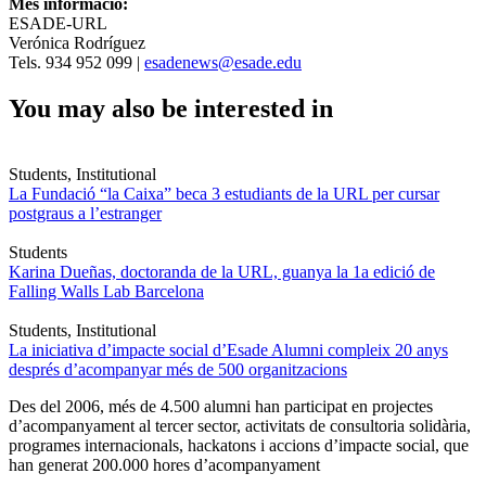
Més informació:
ESADE-URL
Verónica Rodríguez
Tels. 934 952 099 |
esadenews@esade.edu
You may also be interested in
Students, Institutional
La Fundació “la Caixa” beca 3 estudiants de la URL per cursar
postgraus a l’estranger
Students
Karina Dueñas, doctoranda de la URL, guanya la 1a edició de
Falling Walls Lab Barcelona
Students, Institutional
La iniciativa d’impacte social d’Esade Alumni compleix 20 anys
després d’acompanyar més de 500 organitzacions
Des del 2006, més de 4.500 alumni han participat en projectes
d’acompanyament al tercer sector, activitats de consultoria solidària,
programes internacionals, hackatons i accions d’impacte social, que
han generat 200.000 hores d’acompanyament