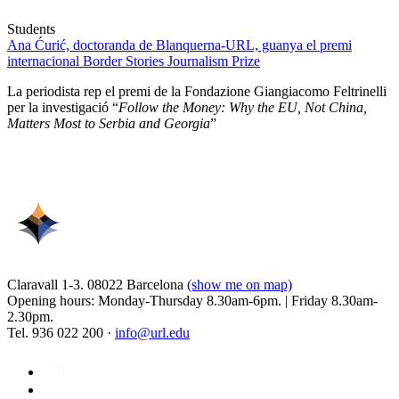
Students
Ana Ćurić, doctoranda de Blanquerna-URL, guanya el premi
internacional Border Stories Journalism Prize
La periodista rep el premi de la Fondazione Giangiacomo Feltrinelli
per la investigació “
Follow the Money: Why the EU, Not China,
Matters Most to Serbia and Georgia
”
Claravall 1-3. 08022 Barcelona
(show me on map)
Opening hours: Monday-Thursday 8.30am-6pm. | Friday 8.30am-
2.30pm.
Tel. 936 022 200 ·
info@url.edu