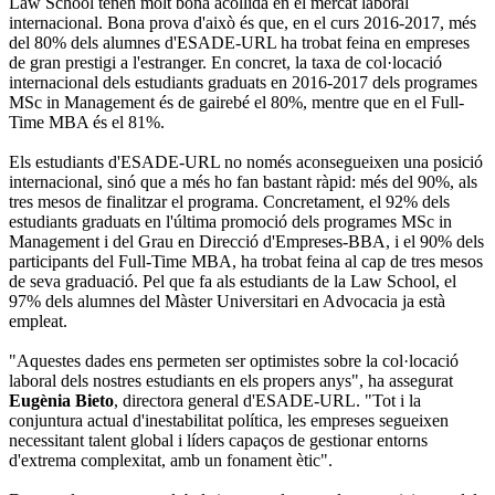
Law School tenen molt bona acollida en el mercat laboral
internacional. Bona prova d'això és que, en el curs 2016-2017, més
del 80% dels alumnes d'ESADE-URL ha trobat feina en empreses
de gran prestigi a l'estranger. En concret, la taxa de col·locació
internacional dels estudiants graduats en 2016-2017 dels programes
MSc in Management és de gairebé el 80%, mentre que en el Full-
Time MBA és el 81%.
Els estudiants d'ESADE-URL no només aconsegueixen una posició
internacional, sinó que a més ho fan bastant ràpid: més del 90%, als
tres mesos de finalitzar el programa. Concretament, el 92% dels
estudiants graduats en l'última promoció dels programes MSc in
Management i del Grau en Direcció d'Empreses-BBA, i el 90% dels
participants del Full-Time MBA, ha trobat feina al cap de tres mesos
de seva graduació. Pel que fa als estudiants de la Law School, el
97% dels alumnes del Màster Universitari en Advocacia ja està
empleat.
"Aquestes dades ens permeten ser optimistes sobre la col·locació
laboral dels nostres estudiants en els propers anys", ha assegurat
Eugènia Bieto
, directora general d'ESADE-URL. "Tot i la
conjuntura actual d'inestabilitat política, les empreses segueixen
necessitant talent global i líders capaços de gestionar entorns
d'extrema complexitat, amb un fonament ètic".