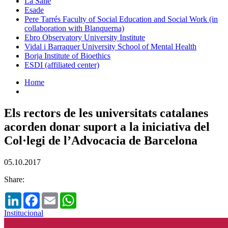
La Salle
Esade
Pere Tarrés Faculty of Social Education and Social Work (in
collaboration with Blanquerna)
Ebro Observatory University Institute
Vidal i Barraquer University School of Mental Health
Borja Institute of Bioethics
ESDI (affiliated center)
Home
Els rectors de les universitats catalanes
acorden donar suport a la iniciativa del
Col·legi de l’Advocacia de Barcelona
05.10.2017
Share:
LinkedIn
Facebook
Email
WhatsApp
Institucional