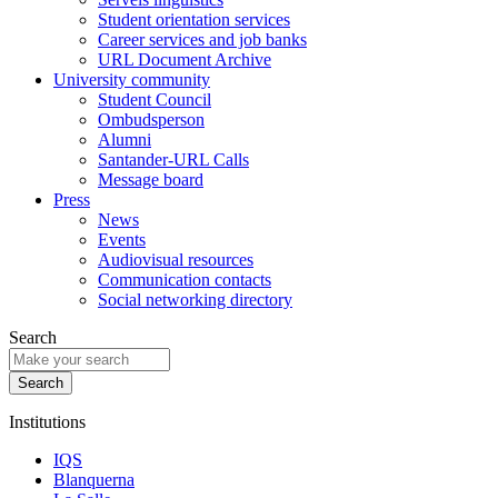
Student orientation services
Career services and job banks
URL Document Archive
University community
Student Council
Ombudsperson
Alumni
Santander-URL Calls
Message board
Press
News
Events
Audiovisual resources
Communication contacts
Social networking directory
Search
Institutions
IQS
Blanquerna