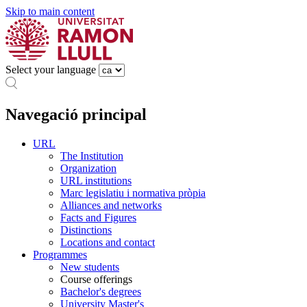
Skip to main content
Select your language
Navegació principal
URL
The Institution
Organization
URL institutions
Marc legislatiu i normativa pròpia
Alliances and networks
Facts and Figures
Distinctions
Locations and contact
Programmes
New students
Course offerings
Bachelor's degrees
University Master's