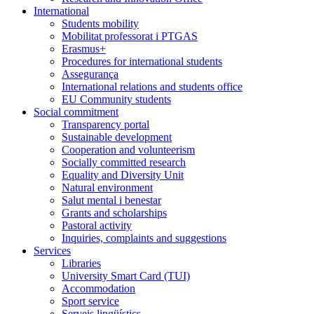
International
Students mobility
Mobilitat professorat i PTGAS
Erasmus+
Procedures for international students
Assegurança
International relations and students office
EU Community students
Social commitment
Transparency portal
Sustainable development
Cooperation and volunteerism
Socially committed research
Equality and Diversity Unit
Natural environment
Salut mental i benestar
Grants and scholarships
Pastoral activity
Inquiries, complaints and suggestions
Services
Libraries
University Smart Card (TUI)
Accommodation
Sport service
Serveis lingüístics