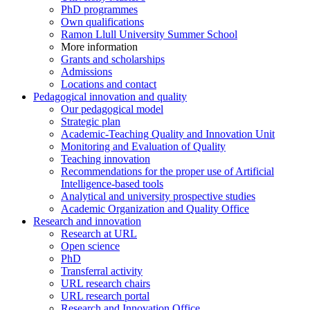
PhD programmes
Own qualifications
Ramon Llull University Summer School
More information
Grants and scholarships
Admissions
Locations and contact
Pedagogical innovation and quality
Our pedagogical model
Strategic plan
Academic-Teaching Quality and Innovation Unit
Monitoring and Evaluation of Quality
Teaching innovation
Recommendations for the proper use of Artificial
Intelligence-based tools
Analytical and university prospective studies
Academic Organization and Quality Office
Research and innovation
Research at URL
Open science
PhD
Transferral activity
URL research chairs
URL research portal
Research and Innovation Office