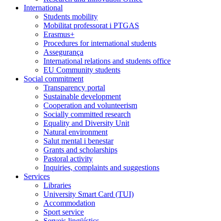
International
Students mobility
Mobilitat professorat i PTGAS
Erasmus+
Procedures for international students
Assegurança
International relations and students office
EU Community students
Social commitment
Transparency portal
Sustainable development
Cooperation and volunteerism
Socially committed research
Equality and Diversity Unit
Natural environment
Salut mental i benestar
Grants and scholarships
Pastoral activity
Inquiries, complaints and suggestions
Services
Libraries
University Smart Card (TUI)
Accommodation
Sport service
Serveis lingüístics