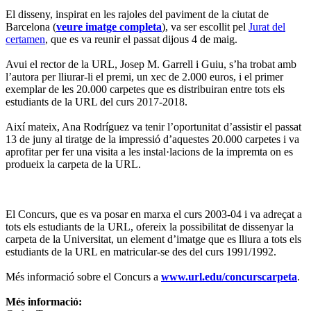
El disseny, inspirat en les rajoles del paviment de la ciutat de
Barcelona (
veure imatge completa
), va ser escollit pel
Jurat del
certamen
, que es va reunir el passat dijous 4 de maig.
Avui el rector de la URL, Josep M. Garrell i Guiu, s’ha trobat amb
l’autora per lliurar-li el premi, un xec de 2.000 euros, i el primer
exemplar de les 20.000 carpetes que es distribuiran entre tots els
estudiants de la URL del curs 2017-2018.
Així mateix, Ana Rodríguez va tenir l’oportunitat d’assistir el passat
13 de juny al tiratge de la impressió d’aquestes 20.000 carpetes i va
aprofitar per fer una visita a les instal·lacions de la impremta on es
produeix la carpeta de la URL.
El Concurs, que es va posar en marxa el curs 2003-04 i va adreçat a
tots els estudiants de la URL, ofereix la possibilitat de dissenyar la
carpeta de la Universitat, un element d’imatge que es lliura a tots els
estudiants de la URL en matricular-se des del curs 1991/1992.
Més informació sobre el Concurs a
www.url.edu/concurscarpeta
.
Més informació: