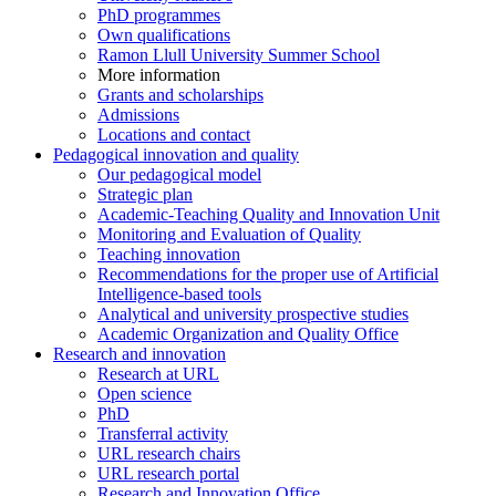
PhD programmes
Own qualifications
Ramon Llull University Summer School
More information
Grants and scholarships
Admissions
Locations and contact
Pedagogical innovation and quality
Our pedagogical model
Strategic plan
Academic-Teaching Quality and Innovation Unit
Monitoring and Evaluation of Quality
Teaching innovation
Recommendations for the proper use of Artificial
Intelligence-based tools
Analytical and university prospective studies
Academic Organization and Quality Office
Research and innovation
Research at URL
Open science
PhD
Transferral activity
URL research chairs
URL research portal
Research and Innovation Office