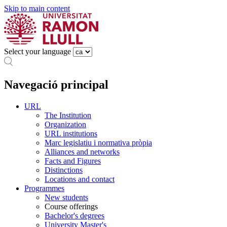
Skip to main content
Select your language
Navegació principal
URL
The Institution
Organization
URL institutions
Marc legislatiu i normativa pròpia
Alliances and networks
Facts and Figures
Distinctions
Locations and contact
Programmes
New students
Course offerings
Bachelor's degrees
University Master's