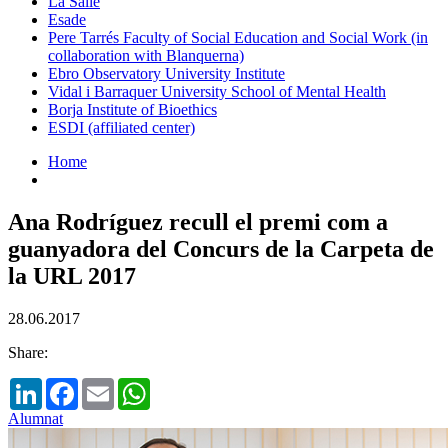
La Salle
Esade
Pere Tarrés Faculty of Social Education and Social Work (in
collaboration with Blanquerna)
Ebro Observatory University Institute
Vidal i Barraquer University School of Mental Health
Borja Institute of Bioethics
ESDI (affiliated center)
Home
Ana Rodríguez recull el premi com a
guanyadora del Concurs de la Carpeta de
la URL 2017
28.06.2017
Share:
LinkedIn
Facebook
Email
WhatsApp
Alumnat