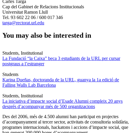
Carles Targa
Cap del Gabinet de Relacions Institucionals
Universitat Ramon Llull
Tel. 93 602 22 06 / 600 017 346
targa@rectorat.url.edu
You may also be interested in
Students, Institutional
La Fundació “la Caixa” beca 3 estudiants de la URL per cursar
postgraus a l’estranger
Students
Karina Dueñas, doctoranda de la URL, guanya la 1a edició de
Falling Walls Lab Barcelona
Students, Institutional
La iniciativa d’impacte social d’Esade Alumni compleix 20 anys
després d’acompanyar més de 500 organitzacions
Des del 2006, més de 4.500 alumni han participat en projectes
d’acompanyament al tercer sector, activitats de consultoria solidària,
programes internacionals, hackatons i accions d’impacte social, que
han generat 200.000 hores d’acompanyament