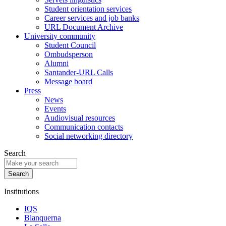
Student orientation services
Career services and job banks
URL Document Archive
University community
Student Council
Ombudsperson
Alumni
Santander-URL Calls
Message board
Press
News
Events
Audiovisual resources
Communication contacts
Social networking directory
Search
Institutions
IQS
Blanquerna