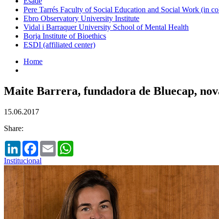
Esade
Pere Tarrés Faculty of Social Education and Social Work (in co
Ebro Observatory University Institute
Vidal i Barraquer University School of Mental Health
Borja Institute of Bioethics
ESDI (affiliated center)
Home
Maite Barrera, fundadora de Bluecap, no
15.06.2017
Share:
LinkedIn
Facebook
Email
WhatsApp
Institucional