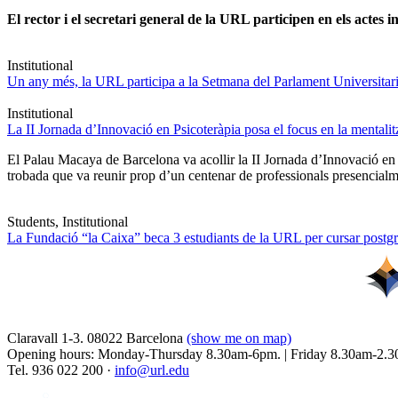
El rector i el secretari general de la URL participen en els actes in
Institutional
Un any més, la URL participa a la Setmana del Parlament Universitari 
Institutional
La II Jornada d’Innovació en Psicoteràpia posa el focus en la mentali
El Palau Macaya de Barcelona va acollir la II Jornada d’Innovació en
trobada que va reunir prop d’un centenar de professionals presencia
Students, Institutional
La Fundació “la Caixa” beca 3 estudiants de la URL per cursar postgra
Claravall 1-3. 08022 Barcelona
(show me on map)
Opening hours: Monday-Thursday 8.30am-6pm. | Friday 8.30am-2.3
Tel. 936 022 200 ·
info@url.edu