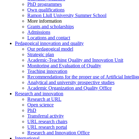
PhD programmes
Own qualifications
Ramon Llull University Summer School
More information
Grants and scholarships
Admissions
Locations and contact
Pedagogical innovation and quality
Our pedagogical model
Strategic plan
Academic-Teaching Quality and Innovation Unit
Monitoring and Evaluation of Quality
Teaching innovation
Recommendations for the proper use of Artificial Intellig
Analytical and university prospective studies
Academic Organization and Quality Office
Research and innovation
Research at URL
Open science
PhD
Transferral activity
URL research chairs
URL research portal
Research and Innovation Office
International