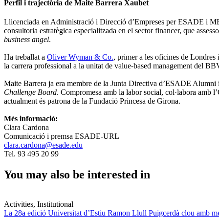
Perfil i trajectòria de Maite Barrera Xaubet
Llicenciada en Administració i Direcció d’Empreses per ESADE i 
consultoria estratègica especialitzada en el sector financer, que asses
business angel
.
Ha treballat a
Oliver Wyman & Co.
, primer a les oficines de Londres 
la carrera professional a la unitat de value-based management del BB
Maite Barrera ja era membre de la Junta Directiva d’ESADE Alumni 
Challenge Board
. Compromesa amb la labor social, col·labora amb l’
actualment és patrona de la Fundació Princesa de Girona.
Més informació:
Clara Cardona
Comunicació i premsa ESADE-URL
clara.cardona@esade.edu
Tel. 93 495 20 99
You may also be interested in
Activities, Institutional
La 28a edició Universitat d’Estiu Ramon Llull Puigcerdà clou amb mé