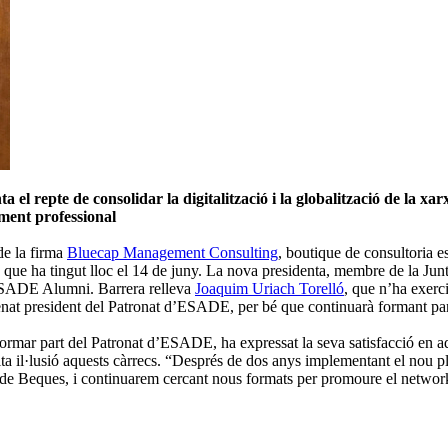
l repte de consolidar la digitalització i la globalització de la x
ment professional
de la firma
Bluecap Management Consulting
, boutique de consultoria es
 que ha tingut lloc el 14 de juny. La nova presidenta, membre de la Ju
d’ESADE Alumni. Barrera relleva
Joaquim Uriach Torelló
, que n’ha exerci
nomenat president del Patronat d’ESADE, per bé que continuarà formant 
r part del Patronat d’ESADE, ha expressat la seva satisfacció en aques
lta il·lusió aquests càrrecs. “Després de dos anys implementant el nou p
eques, i continuarem cercant nous formats per promoure el networking