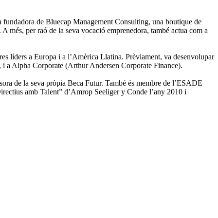
 fundadora de Bluecap Management Consulting, una boutique de
onal. A més, per raó de la seva vocació emprenedora, també actua com a
ceres líders a Europa i a l’Amèrica Llatina. Prèviament, va desenvolupar
t, i a Alpha Corporate (Arthur Andersen Corporate Finance).
lsora de la seva pròpia Beca Futur. També és membre de l’ESADE
Directius amb Talent” d’Amrop Seeliger y Conde l’any 2010 i