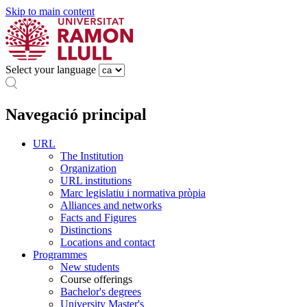
Skip to main content
Select your language
Navegació principal
URL
The Institution
Organization
URL institutions
Marc legislatiu i normativa pròpia
Alliances and networks
Facts and Figures
Distinctions
Locations and contact
Programmes
New students
Course offerings
Bachelor's degrees
University Master's