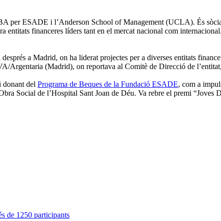
MBA per ESADE i l’Anderson School of Management (UCLA). És sòcia
sora entitats financeres líders tant en el mercat nacional com internaci
i després a Madrid, on ha liderat projectes per a diverses entitats finan
VA/Argentaria (Madrid), on reportava al Comitè de Direcció de l’entita
i donant del
Programa de Beques de la Fundació ESADE
, com a impu
Obra Social de l’Hospital Sant Joan de Déu. Va rebre el premi “Joves 
s de 1250 participants