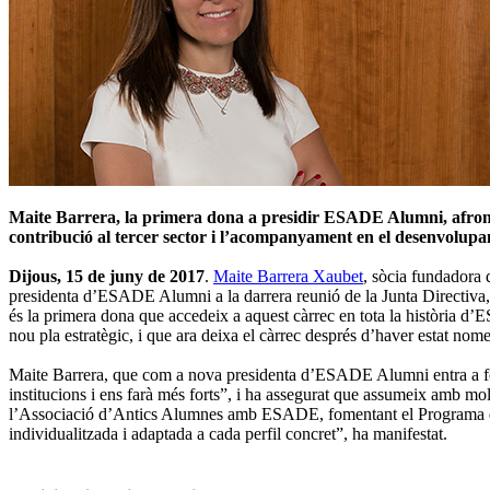
Maite Barrera, la primera dona a presidir ESADE Alumni, afronta e
contribució al tercer sector i l’acompanyament en el desenvolupa
Dijous, 15 de juny de 2017
.
Maite Barrera Xaubet
, sòcia fundadora 
presidenta d’ESADE Alumni a la darrera reunió de la Junta Directiva,
és la primera dona que accedeix a aquest càrrec en tota la història 
nou pla estratègic, i que ara deixa el càrrec després d’haver estat 
Maite Barrera, que com a nova presidenta d’ESADE Alumni entra a forma
institucions i ens farà més forts”, i ha assegurat que assumeix amb mo
l’Associació d’Antics Alumnes amb ESADE, fomentant el Programa de B
individualitzada i adaptada a cada perfil concret”, ha manifestat.