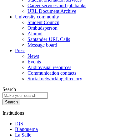
Career services and job banks
URL Document Archive
University community
Student Council
Ombudsperson
Alumni
Santander-URL Calls
Message board
Press
News
Events
Audiovisual resources
Communication contacts
Social networking directory
Search
Institutions
IQS
Blanquerna
La Salle