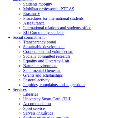
Students mobility
Mobilitat professorat i PTGAS
Erasmus+
Procedures for international students
Assegurança
International relations and students office
EU Community students
Social commitment
Transparency portal
Sustainable development
Cooperation and volunteerism
Socially committed research
Equality and Diversity Unit
Natural environment
Salut mental i benestar
Grants and scholarships
Pastoral activity
Inquiries, complaints and suggestions
Services
Libraries
University Smart Card (TUI)
Accommodation
Sport service
Serveis lingüístics
Student orientation services