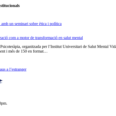
stitucionals
amb un seminari sobre ètica i política
tzació com a motor de transformació en salut mental
 Psicoteràpia, organitzada per l’Institut Universitari de Salut Menta
lment i més de 150 en format…
us a l’estranger
0pm.