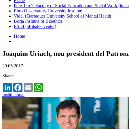
Esade
Pere Tarrés Faculty of Social Education and Social Work (in co
Ebro Observatory University Institute
Vidal i Barraquer University School of Mental Health
Borja Institute of Bioethics
ESDI (affiliated center)
Home
Joaquim Uriach, nou president del Patr
29.05.2017
Share:
LinkedIn
Facebook
Email
WhatsApp
Institucional