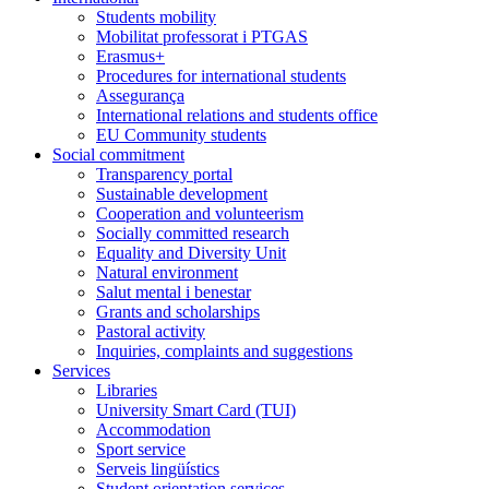
Students mobility
Mobilitat professorat i PTGAS
Erasmus+
Procedures for international students
Assegurança
International relations and students office
EU Community students
Social commitment
Transparency portal
Sustainable development
Cooperation and volunteerism
Socially committed research
Equality and Diversity Unit
Natural environment
Salut mental i benestar
Grants and scholarships
Pastoral activity
Inquiries, complaints and suggestions
Services
Libraries
University Smart Card (TUI)
Accommodation
Sport service
Serveis lingüístics
Student orientation services