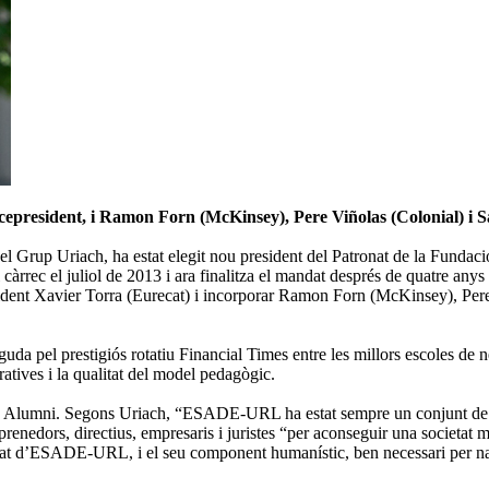
epresident, i Ramon Forn (McKinsey), Pere Viñolas (Colonial) i S
l Grup Uriach, ha estat elegit nou president del Patronat de la Funda
càrrec el juliol de 2013 i ara finalitza el mandat després de quatre a
dent Xavier Torra (Eurecat) i incorporar Ramon Forn (McKinsey), Pere 
pel prestigiós rotatiu Financial Times entre les millors escoles de n
ratives i la qualitat del model pedagògic.
DE Alumni. Segons Uriach, “ESADE-URL ha estat sempre un conjunt de p
renedors, directius, empresaris i juristes “per aconseguir una societat
entitat d’ESADE-URL, i el seu component humanístic, ben necessari per na