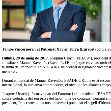
També s'incorporen al Patronat Xavier Torra (Eurecat) com a vic
Dilluns, 29 de maig de 2017
. Joaquim Uriach (MBA’94), president de
substitueix Manuel Raventós (Raventós i Blanc), que en va assumir el 
la Junta del Patronat d’ESADE-URL ha acordat designar-ne vicepresi
membres.
Durant el mandat de Manuel Raventós, ESADE-URL ha estat reconeguda 
internacional, la iniciativa emprenedora, el nivell de les aliances corpo
Joaquim Uriach ja formava part del Patronat i era president d’ESA
com a ciutadans del seu país i del món”. I ha de continuar formant emp
president, “ens correspon a tots preservar i potenciar el segell d’id