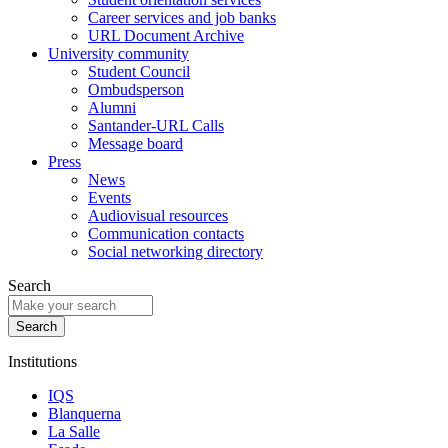
Career services and job banks
URL Document Archive
University community
Student Council
Ombudsperson
Alumni
Santander-URL Calls
Message board
Press
News
Events
Audiovisual resources
Communication contacts
Social networking directory
Search
Institutions
IQS
Blanquerna
La Salle