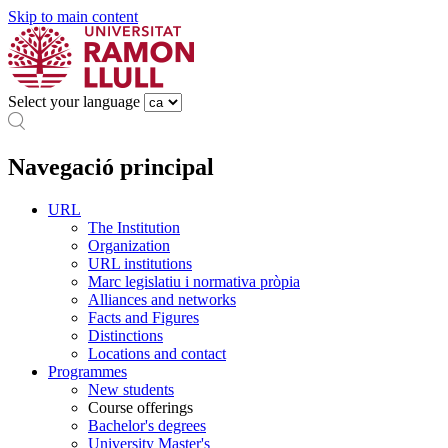
Skip to main content
Select your language
Navegació principal
URL
The Institution
Organization
URL institutions
Marc legislatiu i normativa pròpia
Alliances and networks
Facts and Figures
Distinctions
Locations and contact
Programmes
New students
Course offerings
Bachelor's degrees
University Master's