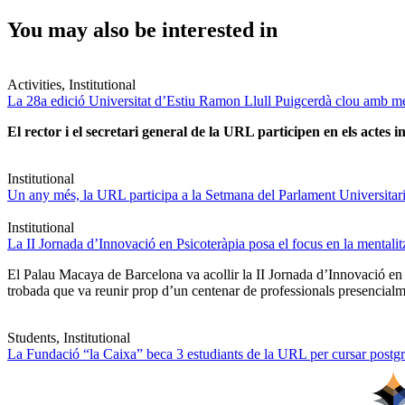
You may also be interested in
Activities, Institutional
La 28a edició Universitat d’Estiu Ramon Llull Puigcerdà clou amb mé
El rector i el secretari general de la URL participen en els actes in
Institutional
Un any més, la URL participa a la Setmana del Parlament Universitari 
Institutional
La II Jornada d’Innovació en Psicoteràpia posa el focus en la mentali
El Palau Macaya de Barcelona va acollir la II Jornada d’Innovació en
trobada que va reunir prop d’un centenar de professionals presencia
Students, Institutional
La Fundació “la Caixa” beca 3 estudiants de la URL per cursar postgra