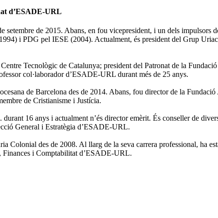
tronat d’ESADE-URL
 setembre de 2015. Abans, en fou vicepresident, i un dels impulsors 
4) i PDG pel IESE (2004). Actualment, és president del Grup Uriach. 
t, Centre Tecnològic de Catalunya; president del Patronat de la Fundac
 professor col·laborador d’ESADE-URL durant més de 25 anys.
Diocesana de Barcelona des de 2014. Abans, fou director de la Fundació Ar
 membre de Cristianisme i Justícia.
durant 16 anys i actualment n’és director emèrit. És conseller de dive
Direcció General i Estratègia d’ESADE-URL.
ria Colonial des de 2008. Al llarg de la seva carrera professional, ha es
a, Finances i Comptabilitat d’ESADE-URL.