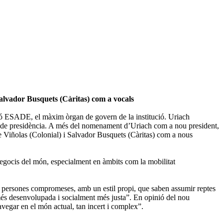
alvador Busquets (Càritas) com a vocals
ció ESADE, el màxim òrgan de govern de la institució. Uriach
nys de presidència. A més del nomenament d’Uriach com a nou president,
Viñolas (Colonial) i Salvador Busquets (Càritas) com a nous
egocis del món, especialment en àmbits com la mobilitat
ersones compromeses, amb un estil propi, que saben assumir reptes
 més desenvolupada i socialment més justa”. En opinió del nou
vegar en el món actual, tan incert i complex”.