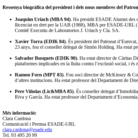
Ressenya biogràfica del president i dels nous membres del Pa
Joaquim Uriach (MBA 94)
. Ha presidit ESADE Alumni des de
llicenciat en dret per la UAB (1988), MBA per ESADE-URL (199
Comitè Executiu de Laboratorios J. Uriach y Cía. SA.
Xavier Torra (EDIK 84)
. És president del Patronat d’Eureca
23 anys, fou el conseller delegat de Simón Holding. Ha estat
Salvador Busquets (EDIK 90)
. Ha estat director de Càritas 
plataformes implicades en la lluita contra l’exclusió social, i és
Ramon Forn (MPT 83)
. Fou soci director de McKinsey & Co. 
d’altres institucions. Ha estat professor del Departament de 
Pere Viñolas (Lic&MBA 85)
. És conseller delegat d’Inmobilia
Riva y García. Ha estat professor del Departament d’Economi
Més informació:
Clara Cardona
Comunicació i Premsa ESADE-URL
clara.cardona@esade.edu
Tel. 93 495 20 99