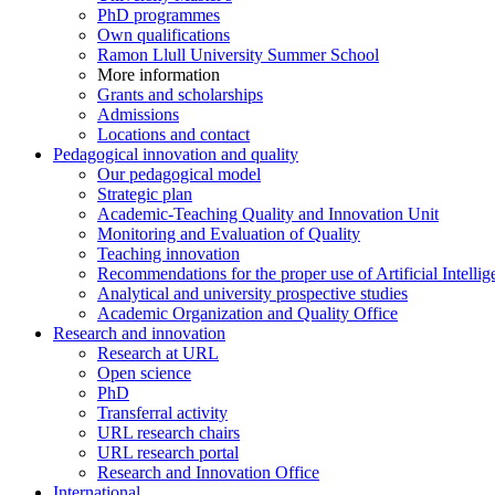
PhD programmes
Own qualifications
Ramon Llull University Summer School
More information
Grants and scholarships
Admissions
Locations and contact
Pedagogical innovation and quality
Our pedagogical model
Strategic plan
Academic-Teaching Quality and Innovation Unit
Monitoring and Evaluation of Quality
Teaching innovation
Recommendations for the proper use of Artificial Intellig
Analytical and university prospective studies
Academic Organization and Quality Office
Research and innovation
Research at URL
Open science
PhD
Transferral activity
URL research chairs
URL research portal
Research and Innovation Office
International