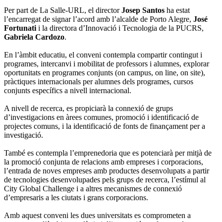
Per part de La Salle-URL, el director
Josep Santos
ha estat
l’encarregat de signar l’acord amb l’alcalde de Porto Alegre,
José
Fortunati
i la directora d’Innovació i Tecnologia de la PUCRS,
Gabriela Cardozo
.
En l’àmbit educatiu, el conveni contempla compartir contingut i
programes, intercanvi i mobilitat de professors i alumnes, explorar
oportunitats en programes conjunts (on campus, on line, on site),
pràctiques internacionals per alumnes dels programes, cursos
conjunts específics a nivell internacional.
A nivell de recerca, es propiciarà la connexió de grups
d’investigacions en àrees comunes, promoció i identificació de
projectes comuns, i la identificació de fonts de finançament per a
investigació.
També es contempla l’emprenedoria que es potenciarà per mitjà de
la promoció conjunta de relacions amb empreses i corporacions,
l’entrada de noves empreses amb productes desenvolupats a partir
de tecnologies desenvolupades pels grups de recerca, l’estímul al
City Global Challenge i a altres mecanismes de connexió
d’empresaris a les ciutats i grans corporacions.
Amb aquest conveni les dues universitats es comprometen a