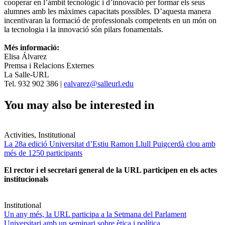
cooperar en l’àmbit tecnològic i d’innovació per formar els seus
alumnes amb les màximes capacitats possibles. D’aquesta manera
incentivaran la formació de professionals competents en un món on
la tecnologia i la innovació són pilars fonamentals.
Més informació:
Elisa Álvarez
Premsa i Relacions Externes
La Salle-URL
Tel. 932 902 386 |
ealvarez@salleurl.edu
You may also be interested in
Activities, Institutional
La 28a edició Universitat d’Estiu Ramon Llull Puigcerdà clou amb
més de 1250 participants
El rector i el secretari general de la URL participen en els actes
institucionals
Institutional
Un any més, la URL participa a la Setmana del Parlament
Universitari amb un seminari sobre ètica i política