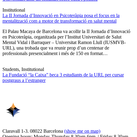
Institutional
La II Jornada d’Innovació en Psicoteràpia posa el focus en la
mentalització com a motor de transformació en salut mental
El Palau Macaya de Barcelona va acollir la II Jornada d’Innovació
en Psicoteràpia, organitzada per l’Institut Universitari de Salut
Mental Vidal i Barraquer – Universitat Ramon Llull (IUSMVB-
URL), una trobada que va reunir prop d’un centenar de
professionals presencialment i més de 150 en format…
Students, Institutional
La Fundació “la Caixa” beca 3 estudiants de la URL per cursar
postgraus a l’estranger
Claravall 1-3. 08022 Barcelona
(show me on map)
Opening hours: Monday-Thursday 8.30am-6pm. | Friday 8.30am-