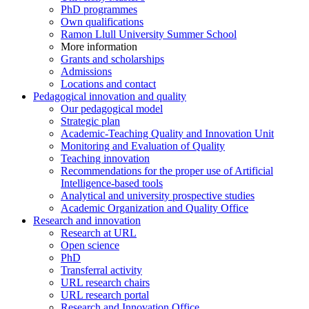
PhD programmes
Own qualifications
Ramon Llull University Summer School
More information
Grants and scholarships
Admissions
Locations and contact
Pedagogical innovation and quality
Our pedagogical model
Strategic plan
Academic-Teaching Quality and Innovation Unit
Monitoring and Evaluation of Quality
Teaching innovation
Recommendations for the proper use of Artificial
Intelligence-based tools
Analytical and university prospective studies
Academic Organization and Quality Office
Research and innovation
Research at URL
Open science
PhD
Transferral activity
URL research chairs
URL research portal
Research and Innovation Office