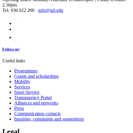
2.30pm.
Tel. 936 022 200 ·
info@url.edu
Follow us!
Useful links
Programmes
Grants and scholarships
Mobility
Services
Sport Service
Transparency Portal
Alliances and networks
Press
Communication contacts
Inquiries, complaints and suggestions
Legal