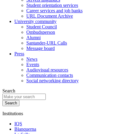
Student orientation services
Career services and job banks
URL Document Archive
University community
Student Council
Ombudsperson
Alumni
Santander-URL Calls
Message board
Press
News
Events
Audiovisual resources
Communication contacts
Social networking directory
Search
Institutions
IQS
Blanquerna