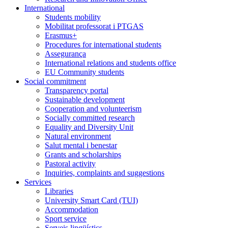
International
Students mobility
Mobilitat professorat i PTGAS
Erasmus+
Procedures for international students
Assegurança
International relations and students office
EU Community students
Social commitment
Transparency portal
Sustainable development
Cooperation and volunteerism
Socially committed research
Equality and Diversity Unit
Natural environment
Salut mental i benestar
Grants and scholarships
Pastoral activity
Inquiries, complaints and suggestions
Services
Libraries
University Smart Card (TUI)
Accommodation
Sport service
Serveis lingüístics