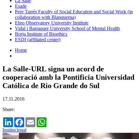
La Salle
Esade
Pere Tarrés Faculty of Social Education and Social Work (in
collaboration with Blanquerna)
Ebro Observatory University Institute
Vidal i Barraquer University School of Mental Health
Borja Institute of Bioethics
ESDI (affiliated center)
Home
La Salle-URL signa un acord de
cooperació amb la Pontificia Universidad
Católica de Rio Grande do Sul
17.11.2016
Share:
LinkedIn
Facebook
Email
WhatsApp
Institucional