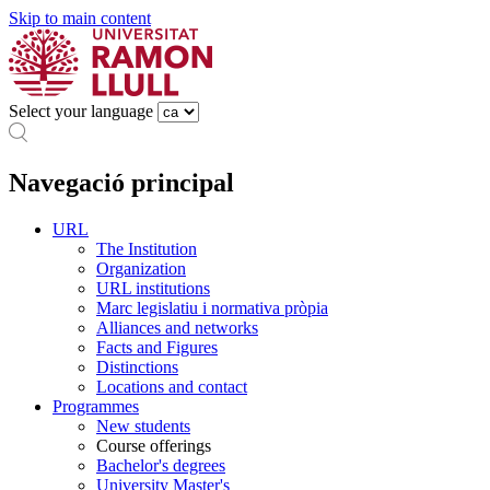
Skip to main content
Select your language
Navegació principal
URL
The Institution
Organization
URL institutions
Marc legislatiu i normativa pròpia
Alliances and networks
Facts and Figures
Distinctions
Locations and contact
Programmes
New students
Course offerings
Bachelor's degrees
University Master's