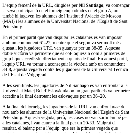
L’equip femení de la URL, dirigides per
Nil Santiago
, va començar
la seva participació en el torneig enquadrades en el grup A, on
també hi jugaven les alumnes de l’Institut d’Aviació de Moscou
(MAI) i les alumnes de la Universitat Nacional de l’Esglaft de Sant
Petersburg.
En el primer partit que van disputar les catalanes es van imposar
amb un contundent 61-22, mentre que el segon va ser molt més
ajustat i les jugadores URL van guanyar per un 38-35. Aquesta
doble victòria va permetre que es col·loquessin com a primeres de
grup i que accedissin directament a quarts de final. En aquest partit,
l'equip URL va tornar a aconseguir la victòria amb un contundent
34-8, aquesta vegada contra les jugadores de la Universitat Tècnica
de l’Estat de Volgograd.
A les semifinals, les jugadores de Nil Santiago es van enfrontar a la
Universitat Matej Bel d’Eslovàquia on un gran partit els va permetre
accedir a la final derrotant les eslovaques per un 36–20.
A la final del torneig, les jugadores de la URL van enfrontar-se de
nou amb les alumnes de la Universitat Nacional de l’Esglaft de Sant
Petersburg. Aquesta vegada, però, les coses no van sortir tan bé per
a les catalanes, i van caure a la final per un 20-33. Malgrat el
resultat, el balanç per a l’equip, que era la primera vegada que