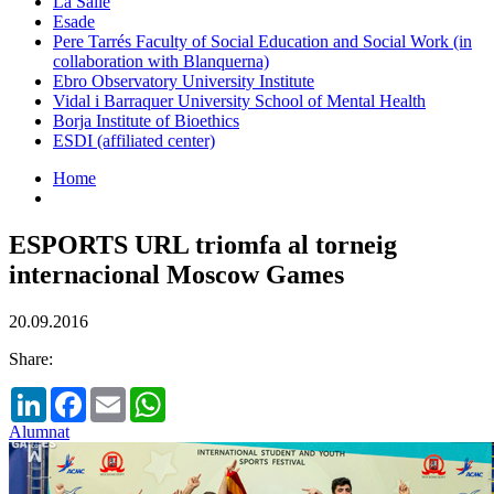
La Salle
Esade
Pere Tarrés Faculty of Social Education and Social Work (in
collaboration with Blanquerna)
Ebro Observatory University Institute
Vidal i Barraquer University School of Mental Health
Borja Institute of Bioethics
ESDI (affiliated center)
Home
ESPORTS URL triomfa al torneig
internacional Moscow Games
20.09.2016
Share:
LinkedIn
Facebook
Email
WhatsApp
Alumnat