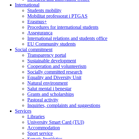
International
Students mobility
Mobilitat professorat i PTGAS
Erasmus+
Procedures for international students
Assegurança
International relations and students office
EU Community students
Social commitment
Transparency portal
Sustainable development
Cooperation and volunteerism
Socially committed research
Equality and Diversity Unit
Natural environment
Salut mental i benestar
Grants and scholarships
Pastoral activity
Inquiries, complaints and suggestions
Services
Libraries
University Smart Card (TUI)
Accommodation
Sport service
Serveis lingüístics