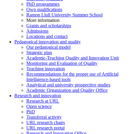
PhD programmes
Own qualifications
Ramon Llull University Summer School
More information
Grants and scholarships
Admissions
Locations and contact
Pedagogical innovation and quality
Our pedagogical model
Strategic plan
Academic-Teaching Quality and Innovation Unit
Monitoring and Evaluation of Quality
Teaching innovation
Recommendations for the proper use of Artificial
Intelligence-based tools
Analytical and university prospective studies
Academic Organization and Quality Office
Research and innovation
Research at URL
Open science
PhD
Transferral activity
URL research chairs
URL research portal
Research and Innovation Office