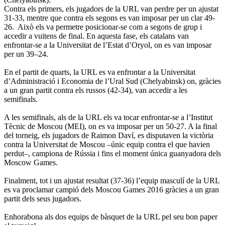
Contra els primers, els jugadors de la URL van perdre per un ajustat
31-33, mentre que contra els segons es van imposar per un clar 49-
26. Això els va permetre posicionar-se com a segons de grup i
accedir a vuitens de final. En aquesta fase, els catalans van
enfrontar-se a la Universitat de l’Estat d’Oryol, on es van imposar
per un 39–24.
En el partit de quarts, la URL es va enfrontar a la Universitat
d’Administració i Economia de l’Ural Sud (Chelyabinsk) on, gràcies
a un gran partit contra els russos (42-34), van accedir a les
semifinals.
A les semifinals, als de la URL els va tocar enfrontar-se a l’Institut
Tècnic de Moscou (MEI), on es va imposar per un 50-27. A la final
del torneig, els jugadors de Raimon Daví, es disputaven la victòria
contra la Universitat de Moscou –únic equip contra el que havien
perdut–, campiona de Rússia i fins el moment única guanyadora dels
Moscow Games.
Finalment, tot i un ajustat resultat (37-36) l’equip masculí de la URL
es va proclamar campió dels Moscou Games 2016 gràcies a un gran
partit dels seus jugadors.
Enhorabona als dos equips de bàsquet de la URL pel seu bon paper