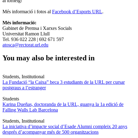
al torneig!
Més informació i fotos al
Facebook d’Esports URL
.
Més informació:
Gabinet de Premsa i Xarxes Socials
Universitat Ramon Llull
Tel. 936 022 228 | 692 671 597
atosca@rectorat.url.edu
You may also be interested in
Students, Institutional
La Fundació “la Caixa” beca 3 estudiants de la URL per cursar
postgraus a l’estranger
Students
Karina Dueñas, doctoranda de la URL, guanya la 1a edició de
Falling Walls Lab Barcelona
Students, Institutional
La iniciativa d’impacte social d’Esade Alumni compleix 20 anys
després d’acompanyar més de 500 organitzacions