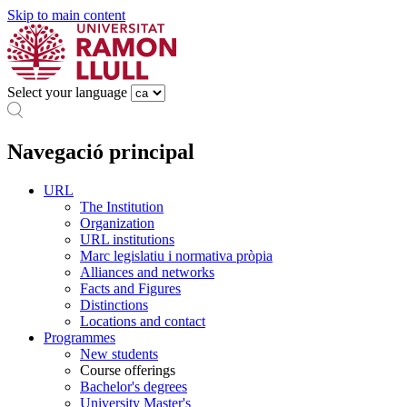
Skip to main content
Select your language
Navegació principal
URL
The Institution
Organization
URL institutions
Marc legislatiu i normativa pròpia
Alliances and networks
Facts and Figures
Distinctions
Locations and contact
Programmes
New students
Course offerings
Bachelor's degrees
University Master's