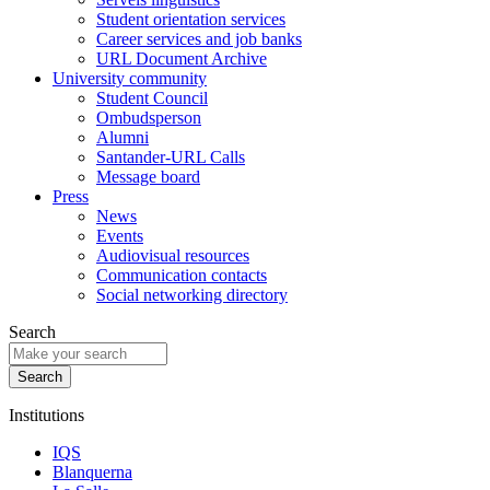
Student orientation services
Career services and job banks
URL Document Archive
University community
Student Council
Ombudsperson
Alumni
Santander-URL Calls
Message board
Press
News
Events
Audiovisual resources
Communication contacts
Social networking directory
Search
Institutions
IQS
Blanquerna