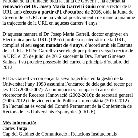
Patronat de la Fundació oïda la Junta de Govern”, ha acordat la
renovació del Dr. Josep Maria Garrell i Guiu
com a rector de la
URL amb
efectes a partir d’1 d’octubre de 2016
, oïda la Junta de
Govern de la URL que ha valorat positivament i de manera unànime
la trajectòria de la URL en aquests darrers 4 anys.
D’aquesta manera el Dr. Josep Maria Garrell, doctor enginyer en
Electrònica per la URL (1995) i professor catedràtic de la URL,
complirà el seu
segon mandat de 4 anys
, d’acord amb els Estatuts
de la URL. El Dr. Garrell va ser elegit per primera vegada rector de
la URL el 25 de juliol de 2012 succeint la Dra. Esther Giménez-
Salinas, i va prendre possessió del càrrec a principis d’octubre del
2012.
El Dr. Garrell va començar la seva trajectòria en la gestió de la
Universitat l’any 1998 assumint l’encàrrec de delegat del rector per
les TIC (2000-2002). A continuació va ocupar el càrrec de
vicerector de Recerca i Innovació (2002-2010); de secretari general
(2006-2012) i de vicerector de Política Universitària (2010-2012).
En l’actualitat és vocal del Comitè Permanent de la Conferència de
Rectors de les Universitats Espanyoles (CRUE).
Més informació:
Carles Targa
Cap del Gabinet de Comunicació i Relacions Institucionals