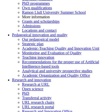
PhD programmes
Own qualifications
Ramon Llull University Summer School
More information
Grants and scholarships
Admissions
Locations and contact
Pedagogical innovation and quality
Our pedagogical model
Strategic plan
Academic-Teaching Quality and Innovation Unit
Monitoring and Evaluation of Quality
Teaching innovation
Recommendations for the proper use of Artificial
Intelligence-based tools
Analytical and university prospective studies
Academic Organization and Quality Office
Research and innovation
Research at URL
Open science
PhD
Transferral activity
URL research chairs
URL research portal
Research and Innovation Office