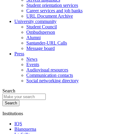
Student orientation services
Career services and job banks
URL Document Archive
University community
Student Council
Ombudsperson
Alumni
Santander-URL Calls
Message board
Press
News
Events
Audiovisual resources
Communication contacts
Social networking directory
Search
Institutions
IQS
Blanquerna