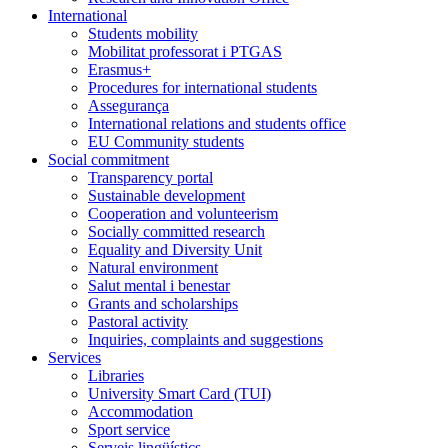
International
Students mobility
Mobilitat professorat i PTGAS
Erasmus+
Procedures for international students
Assegurança
International relations and students office
EU Community students
Social commitment
Transparency portal
Sustainable development
Cooperation and volunteerism
Socially committed research
Equality and Diversity Unit
Natural environment
Salut mental i benestar
Grants and scholarships
Pastoral activity
Inquiries, complaints and suggestions
Services
Libraries
University Smart Card (TUI)
Accommodation
Sport service
Serveis lingüístics