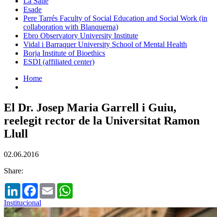
La Salle
Esade
Pere Tarrés Faculty of Social Education and Social Work (in
collaboration with Blanquerna)
Ebro Observatory University Institute
Vidal i Barraquer University School of Mental Health
Borja Institute of Bioethics
ESDI (affiliated center)
Home
El Dr. Josep Maria Garrell i Guiu,
reelegit rector de la Universitat Ramon
Llull
02.06.2016
Share:
LinkedIn
Facebook
Email
WhatsApp
Institucional