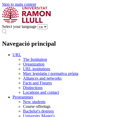
Skip to main content
Select your language
Navegació principal
URL
The Institution
Organization
URL institutions
Marc legislatiu i normativa pròpia
Alliances and networks
Facts and Figures
Distinctions
Locations and contact
Programmes
New students
Course offerings
Bachelor's degrees
University Master's