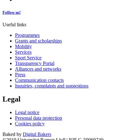
Follow us!
Useful links
Programmes
Grants and scholarships
Mobility
Services
Sport Service
Transparency Portal
Alliances and networks
Press
Communication contacts
Inquiries, complaints and suggestions
Legal
Legal notice
Personal data protection
Cookies policy
Baked by
Digital Bakers
©2019 Universitat Ramon Llull | NIF G-59069740