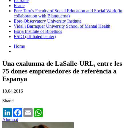
La Salle
Esade
Pere Tarrés Faculty of Social Education and Social Work (in
collaboration with Blanquerna)
Ebro Observatory University Institute
Vidal i Barraquer University School of Mental Health
Borja Institute of Bioethics
ESDI (affiliated center)
Home
Una exalumna de LaSalle-URL, entre les
75 dones emprenedores de referència a
Espanya
18.04.2016
Share:
LinkedIn
Facebook
Email
WhatsApp
Alumnat