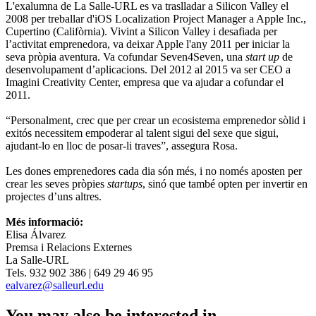
L'exalumna de La Salle-URL es va traslladar a Silicon Valley el
2008 per treballar d'iOS Localization Project Manager a Apple Inc.,
Cupertino (Califòrnia). Vivint a Silicon Valley i desafiada per
l’activitat emprenedora, va deixar Apple l'any 2011 per iniciar la
seva pròpia aventura. Va cofundar Seven4Seven, una
start up
de
desenvolupament d’aplicacions. Del 2012 al 2015 va ser CEO a
Imagini Creativity Center, empresa que va ajudar a cofundar el
2011.
“Personalment, crec que per crear un ecosistema emprenedor sòlid i
exitós necessitem empoderar al talent sigui del sexe que sigui,
ajudant-lo en lloc de posar-li traves”, assegura Rosa.
Les dones emprenedores cada dia són més, i no només aposten per
crear les seves pròpies
startups
, sinó que també opten per invertir en
projectes d’uns altres.
Més informació:
Elisa Álvarez
Premsa i Relacions Externes
La Salle-URL
Tels. 932 902 386 | 649 29 46 95
ealvarez@salleurl.edu
You may also be interested in