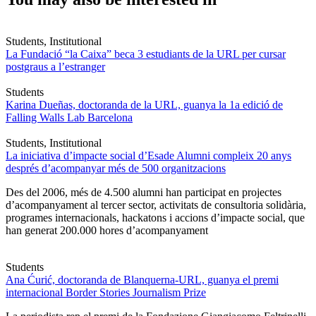
Students, Institutional
La Fundació “la Caixa” beca 3 estudiants de la URL per cursar
postgraus a l’estranger
Students
Karina Dueñas, doctoranda de la URL, guanya la 1a edició de
Falling Walls Lab Barcelona
Students, Institutional
La iniciativa d’impacte social d’Esade Alumni compleix 20 anys
després d’acompanyar més de 500 organitzacions
Des del 2006, més de 4.500 alumni han participat en projectes
d’acompanyament al tercer sector, activitats de consultoria solidària,
programes internacionals, hackatons i accions d’impacte social, que
han generat 200.000 hores d’acompanyament
Students
Ana Ćurić, doctoranda de Blanquerna-URL, guanya el premi
internacional Border Stories Journalism Prize