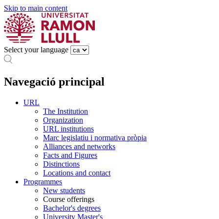
Skip to main content
Select your language
Navegació principal
URL
The Institution
Organization
URL institutions
Marc legislatiu i normativa pròpia
Alliances and networks
Facts and Figures
Distinctions
Locations and contact
Programmes
New students
Course offerings
Bachelor's degrees
University Master's