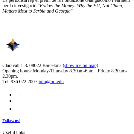
La periodista rep el premi de la Fondazione Giangiacomo Feltrinelli
per la investigació “
Follow the Money: Why the EU, Not China,
Matters Most to Serbia and Georgia
”
Claravall 1-3. 08022 Barcelona
(show me on map)
Opening hours: Monday-Thursday 8.30am-6pm. | Friday 8.30am-
2.30pm.
Tel. 936 022 200 ·
info@url.edu
Follow us!
Useful links