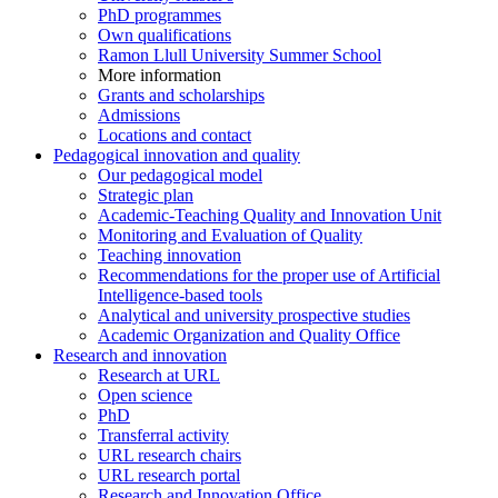
PhD programmes
Own qualifications
Ramon Llull University Summer School
More information
Grants and scholarships
Admissions
Locations and contact
Pedagogical innovation and quality
Our pedagogical model
Strategic plan
Academic-Teaching Quality and Innovation Unit
Monitoring and Evaluation of Quality
Teaching innovation
Recommendations for the proper use of Artificial
Intelligence-based tools
Analytical and university prospective studies
Academic Organization and Quality Office
Research and innovation
Research at URL
Open science
PhD
Transferral activity
URL research chairs
URL research portal
Research and Innovation Office