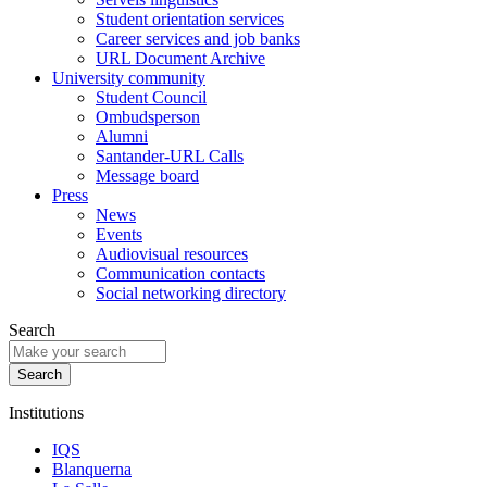
Student orientation services
Career services and job banks
URL Document Archive
University community
Student Council
Ombudsperson
Alumni
Santander-URL Calls
Message board
Press
News
Events
Audiovisual resources
Communication contacts
Social networking directory
Search
Institutions
IQS
Blanquerna