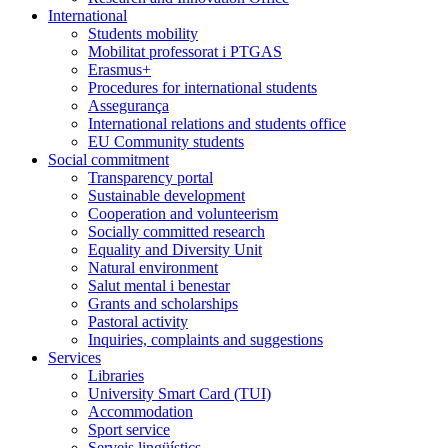
International
Students mobility
Mobilitat professorat i PTGAS
Erasmus+
Procedures for international students
Assegurança
International relations and students office
EU Community students
Social commitment
Transparency portal
Sustainable development
Cooperation and volunteerism
Socially committed research
Equality and Diversity Unit
Natural environment
Salut mental i benestar
Grants and scholarships
Pastoral activity
Inquiries, complaints and suggestions
Services
Libraries
University Smart Card (TUI)
Accommodation
Sport service
Serveis lingüístics