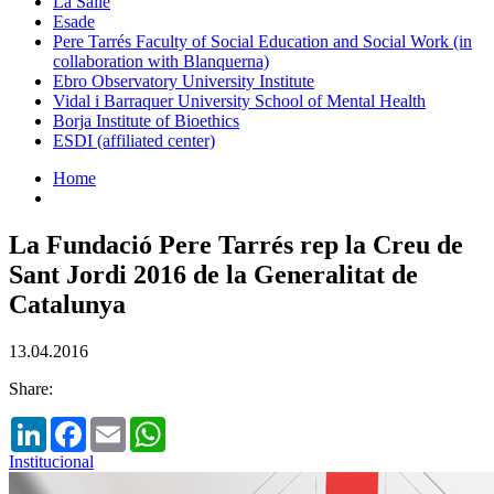
La Salle
Esade
Pere Tarrés Faculty of Social Education and Social Work (in
collaboration with Blanquerna)
Ebro Observatory University Institute
Vidal i Barraquer University School of Mental Health
Borja Institute of Bioethics
ESDI (affiliated center)
Home
La Fundació Pere Tarrés rep la Creu de
Sant Jordi 2016 de la Generalitat de
Catalunya
13.04.2016
Share:
LinkedIn
Facebook
Email
WhatsApp
Institucional