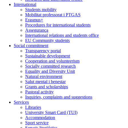
International
Students mobility
Mobilitat professorat i PTGAS
Erasmus+
Procedures for international students
Assegurança
International relations and students office
EU Community students
Social commitment
Transparency portal
Sustainable development
Cooperation and volunteerism
Socially committed research
Equality and Diversity Unit
Natural environment
Salut mental i benestar
Grants and scholarships
Pastoral activity
Inquiries, complaints and suggestions
Services
Libraries
University Smart Card (TUI)
Accommodation
Sport service
Serveis lingüístics