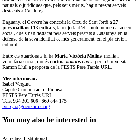
naturals o jurídiques que, pels seus mèrits, hagin prestat serveis
destacats a Catalunya.
Enguany, el Govern ha concedit la Creu de Sant Jordi a
27
personalitats i 13 entitats
, la majoria d’ells amb un mercat accent
social, que s’han destacat pels serveis prestats a Catalunya en la
defensa de la seva identitat o, més generalment, en el pla cívic i
cultural.
Entre els guardonats hi ha
Maria Victòria Molins
, monja i
voluntària social, qui és doctora
honoris causa
per la Universitat
Ramon Llull a proposta de la FESTS Pere Tarrés-URL.
Més informació:
Isabel Vergara
Cap de Comunicació i Premsa
FESTS Pere Tarrés-URL
Tels. 934 301 606 | 669 844 175
ivergara@peretarres.org
You may also be interested in
Activities, Institutional