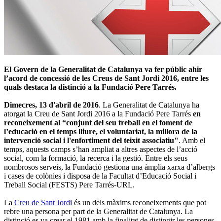
El Govern de la Generalitat de Catalunya va fer públic ahir
l’acord de concessió de les Creus de Sant Jordi 2016, entre les
quals destaca la distinció a la Fundació Pere Tarrés.
Dimecres, 13 d'abril de 2016
. La Generalitat de Catalunya ha
atorgat la Creu de Sant Jordi 2016 a la Fundació Pere Tarrés
en
reconeixement al “conjunt del seu treball en el foment de
l’educació en el temps lliure, el voluntariat, la millora de la
intervenció social i l'enfortiment del teixit associatiu"
. Amb el
temps, aquests camps s’han ampliat a altres aspectes de l’acció
social, com la formació, la recerca i la gestió. Entre els seus
nombrosos serveis, la Fundació gestiona una àmplia xarxa d’albergs
i cases de colònies i disposa de la Facultat d’Educació Social i
Treball Social (FESTS) Pere Tarrés-URL.
La
Creu de Sant Jordi
és un dels màxims reconeixements que pot
rebre una persona per part de la Generalitat de Catalunya. La
distinció es va crear el 1981 amb la finalitat de distingir les persones