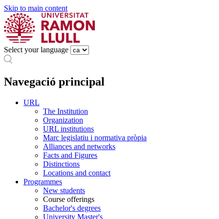
Skip to main content
Select your language
Navegació principal
URL
The Institution
Organization
URL institutions
Marc legislatiu i normativa pròpia
Alliances and networks
Facts and Figures
Distinctions
Locations and contact
Programmes
New students
Course offerings
Bachelor's degrees
University Master's