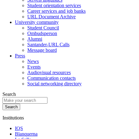
Student orientation services
Career services and job banks
URL Document Archive
University community
Student Council
Ombudsperson
Alumni
Santander-URL Calls
Message board
Press
News
Events
Audiovisual resources
Communication contacts
Social networking directory
Search
Institutions
IQS
Blanquerna