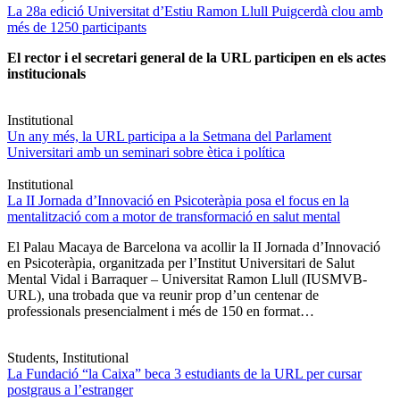
La 28a edició Universitat d’Estiu Ramon Llull Puigcerdà clou amb
més de 1250 participants
El rector i el secretari general de la URL participen en els actes
institucionals
Institutional
Un any més, la URL participa a la Setmana del Parlament
Universitari amb un seminari sobre ètica i política
Institutional
La II Jornada d’Innovació en Psicoteràpia posa el focus en la
mentalització com a motor de transformació en salut mental
El Palau Macaya de Barcelona va acollir la II Jornada d’Innovació
en Psicoteràpia, organitzada per l’Institut Universitari de Salut
Mental Vidal i Barraquer – Universitat Ramon Llull (IUSMVB-
URL), una trobada que va reunir prop d’un centenar de
professionals presencialment i més de 150 en format…
Students, Institutional
La Fundació “la Caixa” beca 3 estudiants de la URL per cursar
postgraus a l’estranger