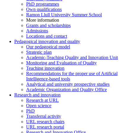
PhD programmes
Own qualifications
Ramon Llull University Summer School
More information
Grants and scholarships
Admissions
Locations and contact
Pedagogical innovation and quality
Our pedagogical model
Strategic plan
Academic-Teaching Quality and Innovation Unit
Monitoring and Evaluation of Quality
Teaching innovation
Recommendations for the proper use of Artificial
Intelligence-based tools
Analytical and university prospective studies
Academic Organization and Quality Office
Research and innovation
Research at URL
Open science
PhD
Transferral activity
URL research chairs
URL research portal
Research and Innovation Office