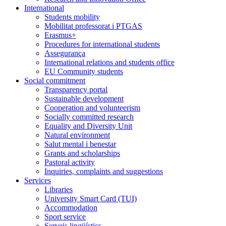
International
Students mobility
Mobilitat professorat i PTGAS
Erasmus+
Procedures for international students
Assegurança
International relations and students office
EU Community students
Social commitment
Transparency portal
Sustainable development
Cooperation and volunteerism
Socially committed research
Equality and Diversity Unit
Natural environment
Salut mental i benestar
Grants and scholarships
Pastoral activity
Inquiries, complaints and suggestions
Services
Libraries
University Smart Card (TUI)
Accommodation
Sport service
Serveis lingüístics