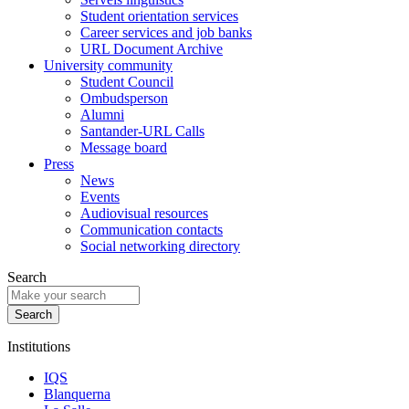
Student orientation services
Career services and job banks
URL Document Archive
University community
Student Council
Ombudsperson
Alumni
Santander-URL Calls
Message board
Press
News
Events
Audiovisual resources
Communication contacts
Social networking directory
Search
Institutions
IQS
Blanquerna