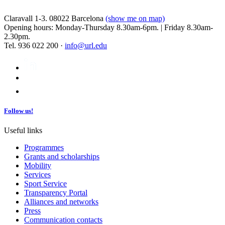
Claravall 1-3. 08022 Barcelona
(show me on map)
Opening hours: Monday-Thursday 8.30am-6pm. | Friday 8.30am-
2.30pm.
Tel. 936 022 200 ·
info@url.edu
Follow us!
Useful links
Programmes
Grants and scholarships
Mobility
Services
Sport Service
Transparency Portal
Alliances and networks
Press
Communication contacts