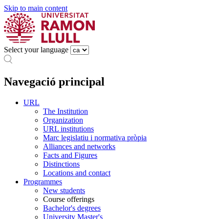
Skip to main content
Select your language
Navegació principal
URL
The Institution
Organization
URL institutions
Marc legislatiu i normativa pròpia
Alliances and networks
Facts and Figures
Distinctions
Locations and contact
Programmes
New students
Course offerings
Bachelor's degrees
University Master's