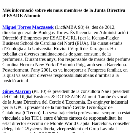
Més informació sobre els nous membres de la Junta Directiva
d’ESADE Alumni:
Miguel Torres Maczassek
(Lic&MBA 98) és, des de 2012,
director general de Bodegas Torres. És llicenciat en Administració i
Direcció d’Empreses per ESADE-URL i per la Kenan-Flagler
Business School de Carolina del Nord (EUA). Ha cursat estudis
d’Enologia a la Universitat Rovira i Virgili de Tarragona. Ha
treballat en diverses multinacionals de gran consum i de la
perfumeria. Durant tres anys, fou responsable de marca dels perfums
Carolina Herrera New York d’Antonio Puig, amb seu a Barcelona.
Posteriorment, l’any 2001, es va incorporar a l’empresa familiar, en
la qual va assumir diverses responsabilitats abans d‘arribar a la
posició actual.
Ginés Alarcón
(PL 10) és president de la consultora Nae i president
del Club Digital Business & ICT ESADE Alumni. També és vocal
de la Junta Directiva del Cercle d’Economia. És enginyer industrial
per la UPC i president de la fundació Cercle Tecnològic de
Catalunya (CTecno). La seva trajectòria professional sempre ha estat
vinculada a les TIC i, entre d‘altres càrrecs de responsabilitat, ha
estat director executiu de Mobile World Capital Barcelona, conseller
delegat de T-Systems Iberia, vicepresident del Grup Lavinia i