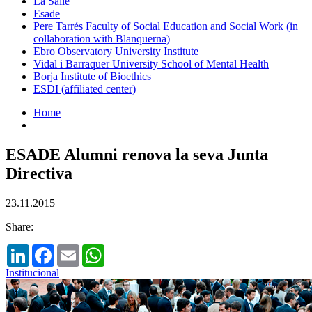
La Salle
Esade
Pere Tarrés Faculty of Social Education and Social Work (in
collaboration with Blanquerna)
Ebro Observatory University Institute
Vidal i Barraquer University School of Mental Health
Borja Institute of Bioethics
ESDI (affiliated center)
Home
ESADE Alumni renova la seva Junta
Directiva
23.11.2015
Share:
LinkedIn
Facebook
Email
WhatsApp
Institucional