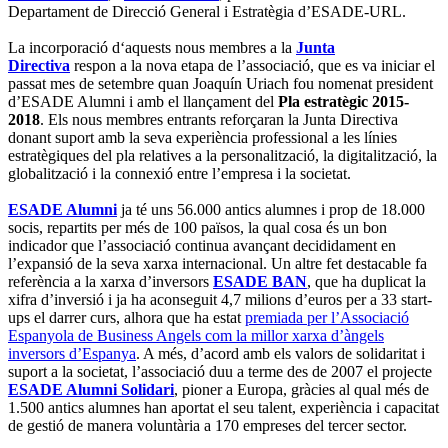
Departament de Direcció General i Estratègia d’ESADE-URL.
La incorporació d‘aquests nous membres a la
Junta
Directiva
respon a la nova etapa de l’associació, que es va iniciar el
passat mes de setembre quan Joaquín Uriach fou nomenat president
d’ESADE Alumni i amb el llançament del
Pla estratègic 2015-
2018
. Els nous membres entrants reforçaran la Junta Directiva
donant suport amb la seva experiència professional a les línies
estratègiques del pla relatives a la personalització, la digitalització, la
globalització i la connexió entre l’empresa i la societat.
ESADE Alumni
ja té uns 56.000 antics alumnes i prop de 18.000
socis, repartits per més de 100 països, la qual cosa és un bon
indicador que l’associació continua avançant decididament en
l’expansió de la seva xarxa internacional. Un altre fet destacable fa
referència a la xarxa d’inversors
ESADE BAN
, que ha duplicat la
xifra d’inversió i ja ha aconseguit 4,7 milions d’euros per a 33 start-
ups el darrer curs, alhora que ha estat
premiada per l’Associació
Espanyola de Business Angels com la millor xarxa d’àngels
inversors d’Espanya
. A més, d’acord amb els valors de solidaritat i
suport a la societat, l’associació duu a terme des de 2007 el projecte
ESADE Alumni Solidari
, pioner a Europa, gràcies al qual més de
1.500 antics alumnes han aportat el seu talent, experiència i capacitat
de gestió de manera voluntària a 170 empreses del tercer sector.