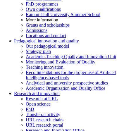
PhD programmes
Own qualifications
Ramon Llull University Summer School
More information
Grants and scholarships
Admissions
Locations and contact
Pedagogical innovation and quality
Our pedagogical model
Strategic plan
Academic-Teaching Quality and Innovation Unit
Monitoring and Evaluation of Quality
Teaching innovation
Recommendations for the proper use of Artificial
Intelligence-based tools
Analytical and university prospective studies
Academic Organization and Quality Office
Research and innovation
Research at URL
Open science
PhD
Transferral activity
URL research chairs
URL research portal
Research and Innovation Office