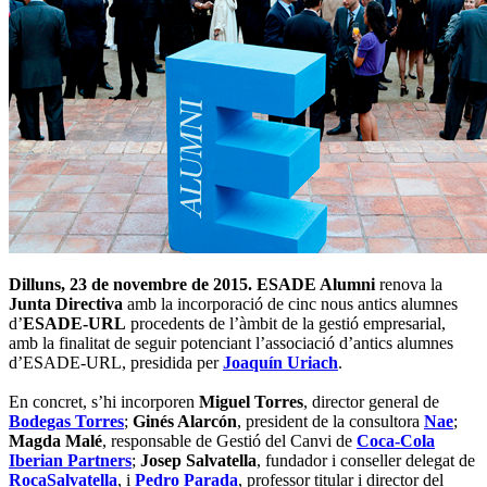
Dilluns, 23 de novembre de 2015.
ESADE Alumni
renova la
Junta Directiva
amb la incorporació de cinc nous antics alumnes
d’
ESADE-URL
procedents de l’àmbit de la gestió empresarial,
amb la finalitat de seguir potenciant l’associació d’antics alumnes
d’ESADE-URL, presidida per
Joaquín Uriach
.
En concret, s’hi incorporen
Miguel Torres
, director general de
Bodegas Torres
;
Ginés Alarcón
, president de la consultora
Nae
;
Magda Malé
, responsable de Gestió del Canvi de
Coca-Cola
Iberian Partners
;
Josep Salvatella
, fundador i conseller delegat de
RocaSalvatella
, i
Pedro Parada
, professor titular i director del