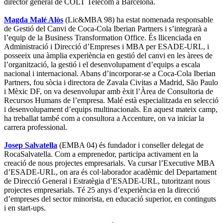
director general de COLT Telecom a Barcelona.
Magda Malé Alòs
(Lic&MBA 98) ha estat nomenada responsable
de Gestió del Canvi de Coca-Cola Iberian Partners i s’integrarà a
l’equip de la Business Transformation Office. És llicenciada en
Administració i Direcció d’Empreses i MBA per ESADE-URL, i
posseeix una àmplia experiència en gestió del canvi en les àrees de
l’organització, la gestió i el desenvolupament d’equips a escala
nacional i internacional. Abans d’incorporar-se a Coca-Cola Iberian
Partners, fou sòcia i directora de Zavala Civitas a Madrid, São Paulo
i Mèxic DF, on va desenvolupar amb èxit l’Àrea de Consultoria de
Recursos Humans de l’empresa. Malé està especialitzada en selecció
i desenvolupament d’equips multinacionals. En aquest mateix camp,
ha treballat també com a consultora a Accenture, on va iniciar la
carrera professional.
Josep Salvatella
(EMBA 04) és fundador i conseller delegat de
RocaSalvatella. Com a emprenedor, participa activament en la
creació de nous projectes empresarials. Va cursar l’Executive MBA
d’ESADE-URL, on ara és col·laborador acadèmic del Departament
de Direcció General i Estratègia d’ESADE-URL, tutoritzant nous
projectes empresarials. Té 25 anys d’experiència en la direcció
d’empreses del sector minorista, en educació superior, en continguts
i en start-ups.