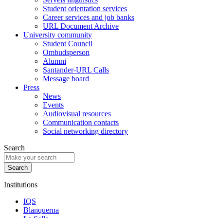
Student orientation services
Career services and job banks
URL Document Archive
University community
Student Council
Ombudsperson
Alumni
Santander-URL Calls
Message board
Press
News
Events
Audiovisual resources
Communication contacts
Social networking directory
Search
Institutions
IQS
Blanquerna