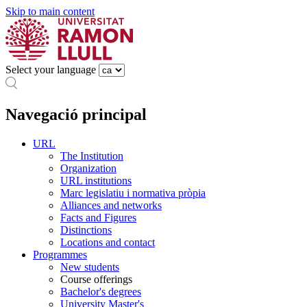
Skip to main content
Select your language
Navegació principal
URL
The Institution
Organization
URL institutions
Marc legislatiu i normativa pròpia
Alliances and networks
Facts and Figures
Distinctions
Locations and contact
Programmes
New students
Course offerings
Bachelor's degrees
University Master's