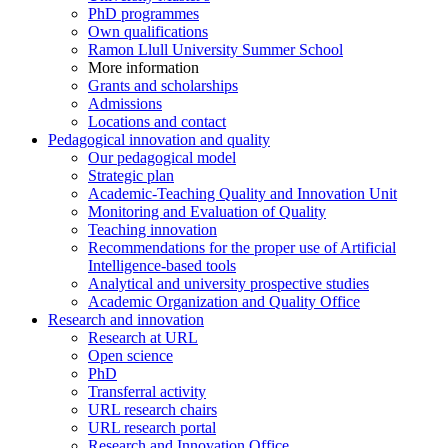
PhD programmes
Own qualifications
Ramon Llull University Summer School
More information
Grants and scholarships
Admissions
Locations and contact
Pedagogical innovation and quality
Our pedagogical model
Strategic plan
Academic-Teaching Quality and Innovation Unit
Monitoring and Evaluation of Quality
Teaching innovation
Recommendations for the proper use of Artificial
Intelligence-based tools
Analytical and university prospective studies
Academic Organization and Quality Office
Research and innovation
Research at URL
Open science
PhD
Transferral activity
URL research chairs
URL research portal
Research and Innovation Office