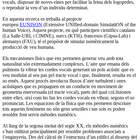
vocals, disposar de noves eines per facilitar la feina dels logopedes,
o reproduir la veu d’un individu determinat.
En aquesta recerca es treballa al projecte
europeu
EUNISON
(Extensive UNIfied-domain SimulatiON of the
human Voice). Aquest projecte, en què participen científics catalans
(La Salle-URL i CIMNE), suecs (KTH), francesos (Gipsa-Lab) i
alemanys (FAU), té el propòsit de simular numèricament la
producció de veu humana.
Els mecanismes físics que ens permeten generar veu amb tota
naturalitat són extremadament complexes. L’aire que emana dels
pulmons fa vibrar les cordes vocals generant un pols acústic que es
veu modulat al seu pas pel tracte vocal i que, finalment, resulta en el
so emès. Aquest procés involucra fluxos d’aire turbulent i ones
acústiques que es propaguen en un conducte en moviment de
geometria enrevessada (el tracte vocal), parts del qual col.lisionen
entre elles, així com ho fan les cordes vocals en vibrar, segons el so
pronunciat. Les equacions de la física que ens permeten descriure
tots aquests fenòmens no són gens senzilles i tan sols es poden
resoldre fent servir mètodes numèrics.
Al llarg de la segona meitat del segle XX, els mètodes numèrics
s’han utilitzat principalment per resoldre problemes associats a
l’enginyeria. Des del càlcul de l’estructura d’un edifici al disseny del