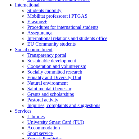
International
Students mobility
Mobilitat professorat i PTGAS
Erasmus+
Procedures for international students
Assegurança
International relations and students office
EU Community students
Social commitment
Transparency portal
Sustainable development
Cooperation and volunteerism
Socially committed research
Equality and Diversity Unit
Natural environment
Salut mental i benestar
Grants and scholarships
Pastoral activity
Inquiries, complaints and suggestions
Services
Libraries
University Smart Card (TUI)
Accommodation
Sport service
Serveis lingüístics