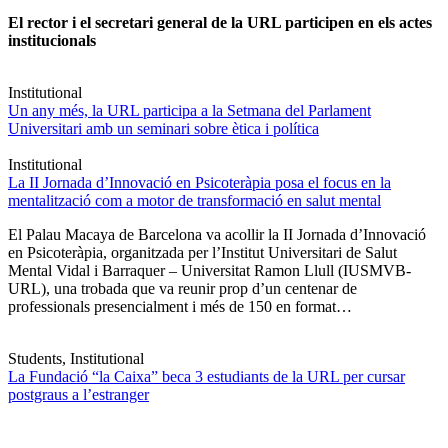
El rector i el secretari general de la URL participen en els actes
institucionals
Institutional
Un any més, la URL participa a la Setmana del Parlament
Universitari amb un seminari sobre ètica i política
Institutional
La II Jornada d’Innovació en Psicoteràpia posa el focus en la
mentalització com a motor de transformació en salut mental
El Palau Macaya de Barcelona va acollir la II Jornada d’Innovació
en Psicoteràpia, organitzada per l’Institut Universitari de Salut
Mental Vidal i Barraquer – Universitat Ramon Llull (IUSMVB-
URL), una trobada que va reunir prop d’un centenar de
professionals presencialment i més de 150 en format…
Students, Institutional
La Fundació “la Caixa” beca 3 estudiants de la URL per cursar
postgraus a l’estranger