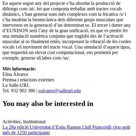
En aquest segon any del projecte s’ha abordat la producció de
diftongs com /ai/, fet que comporta treballar amb tractes vocals
dinàmics, s’han generat sons més complexes com la fricativa /s/ i
s’ha modelat la biomecànica dels diferents grups musculars que
intervenen en la generació d’un determinat so. El tercer i darrer any
d’EUNISON serà l’any de la gran unificació, en que es pretén fer
una simulació numèrica conjunta que englobi des de l’activació
muscular al so finalment emès, incorporant la vibració de les cordes
vocals i el moviment del tracte vocal. Una simulació d’aquest tipus,
que requerirà un elevat cost computacional, ens permetrà per
exemple, generar síl.labes com /sa/.
Més informació:
Elisa Álvarez
Premsa i relacions externes
La Salle-URL
Tel. 932 902 386 |
ealvarez@salleurl.edu
You may also be interested in
Activities, Institutional
La 28a edició Universitat d’Estiu Ramon Llull Puigcerdà clou amb
més de 1250 participants