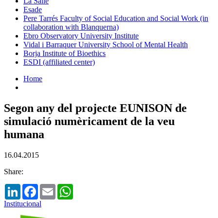
La Salle
Esade
Pere Tarrés Faculty of Social Education and Social Work (in
collaboration with Blanquerna)
Ebro Observatory University Institute
Vidal i Barraquer University School of Mental Health
Borja Institute of Bioethics
ESDI (affiliated center)
Home
Segon any del projecte EUNISON de
simulació numèricament de la veu
humana
16.04.2015
Share:
LinkedIn
Facebook
Email
WhatsApp
Institucional