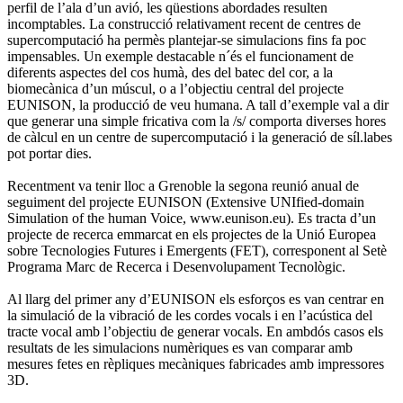
perfil de l’ala d’un avió, les qüestions abordades resulten
incomptables. La construcció relativament recent de centres de
supercomputació ha permès plantejar-se simulacions fins fa poc
impensables. Un exemple destacable n´és el funcionament de
diferents aspectes del cos humà, des del batec del cor, a la
biomecànica d’un múscul, o a l’objectiu central del projecte
EUNISON, la producció de veu humana. A tall d’exemple val a dir
que generar una simple fricativa com la /s/ comporta diverses hores
de càlcul en un centre de supercomputació i la generació de síl.labes
pot portar dies.
Recentment va tenir lloc a Grenoble la segona reunió anual de
seguiment del projecte EUNISON (Extensive UNIfied-domain
Simulation of the human Voice, www.eunison.eu). Es tracta d’un
projecte de recerca emmarcat en els projectes de la Unió Europea
sobre Tecnologies Futures i Emergents (FET), corresponent al Setè
Programa Marc de Recerca i Desenvolupament Tecnològic.
Al llarg del primer any d’EUNISON els esforços es van centrar en
la simulació de la vibració de les cordes vocals i en l’acústica del
tracte vocal amb l’objectiu de generar vocals. En ambdós casos els
resultats de les simulacions numèriques es van comparar amb
mesures fetes en rèpliques mecàniques fabricades amb impressores
3D.