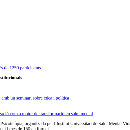
s de 1250 participants
stitucionals
amb un seminari sobre ètica i política
tzació com a motor de transformació en salut mental
 Psicoteràpia, organitzada per l’Institut Universitari de Salut Menta
lment i més de 150 en format…