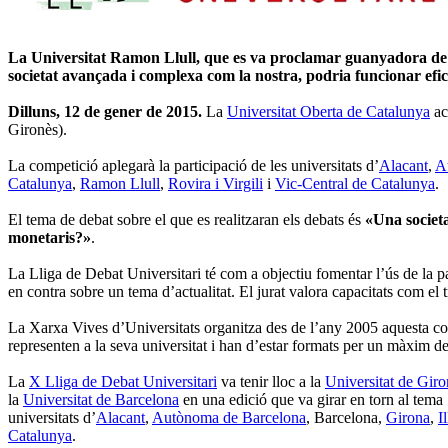
La Universitat Ramon Llull, que es va proclamar guanyadora de l
societat avançada i complexa com la nostra, podria funcionar e
Dilluns, 12 de gener de 2015.
La
Universitat Oberta de Catalunya
aco
Gironès).
La competició aplegarà la participació de les universitats d’
Alacant
,
A
Catalunya
,
Ramon Llull
,
Rovira i Virgili
i
Vic-Central de Catalunya
.
El tema de debat sobre el que es realitzaran els debats és
«Una societ
monetaris?»
.
La Lliga de Debat Universitari té com a objectiu fomentar l’ús de la pa
en contra sobre un tema d’actualitat. El jurat valora capacitats com el 
La Xarxa Vives d’Universitats organitza des de l’any 2005 aquesta comp
representen a la seva universitat i han d’estar formats per un màxim d
La
X Lliga de Debat Universitari
va tenir lloc a la
Universitat de Gir
la
Universitat de Barcelona
en una edició que va girar en torn al tema
universitats d’
Alacant
,
Autònoma de Barcelona
, Barcelona,
Girona
,
I
Catalunya
.