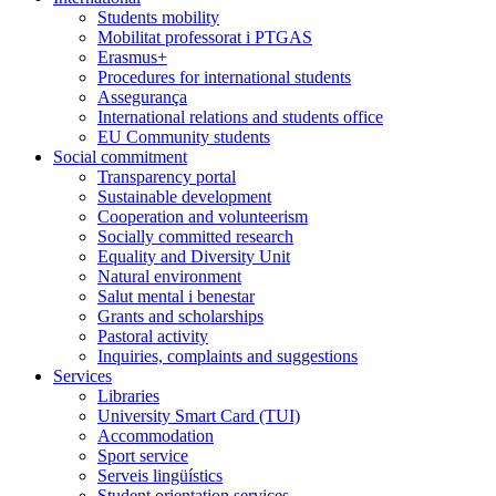
Students mobility
Mobilitat professorat i PTGAS
Erasmus+
Procedures for international students
Assegurança
International relations and students office
EU Community students
Social commitment
Transparency portal
Sustainable development
Cooperation and volunteerism
Socially committed research
Equality and Diversity Unit
Natural environment
Salut mental i benestar
Grants and scholarships
Pastoral activity
Inquiries, complaints and suggestions
Services
Libraries
University Smart Card (TUI)
Accommodation
Sport service
Serveis lingüístics
Student orientation services