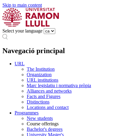
Skip to main content
Select your language
Navegació principal
URL
The Institution
Organization
URL institutions
Marc legislatiu i normativa pròpia
Alliances and networks
Facts and Figures
Distinctions
Locations and contact
Programmes
New students
Course offerings
Bachelor's degrees
University Master's