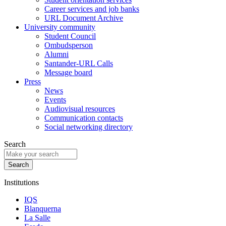
Career services and job banks
URL Document Archive
University community
Student Council
Ombudsperson
Alumni
Santander-URL Calls
Message board
Press
News
Events
Audiovisual resources
Communication contacts
Social networking directory
Search
Institutions
IQS
Blanquerna
La Salle