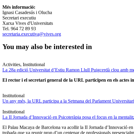
Més informació:
Ignasi Casadesús i Olucha
Secretari executiu
Xarxa Vives d'Universitats
Tel. 964 72 89 93
secretaria.executiva@vives.org
You may also be interested in
Activities, Institutional
La 28a edició Universitat d’Estiu Ramon Llull Puigcerdà clou amb mé
El rector i el secretari general de la URL participen en els actes in
Institutional
Un any més, la URL participa a la Setmana del Parlament Universitari 
Institutional
La II Jornada d’Innovació en Psicoteràpia posa el focus en la mentali
El Palau Macaya de Barcelona va acollir la II Jornada d’Innovació en
trobada que va reunir prop d’un centenar de professionals presencia