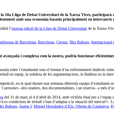
a 10a Lliga de Debat Universitari de la Xarxa Vives, participarà 
ficientment amb una economia basada principalment en intercanvis 
llirà l’
onzena edició de la Lliga de Debat Universitari
de la Xarxa Vives
utònoma de Barcelona
,
Barcelona
,
Girona
,
Illes Balears
,
Internacional
at avançada i complexa com la nostra, podria funcionar eficientm
raula entre l’estudiantat sota el format d’un enfrontament dialèctic entr
treball en equip, la solidesa de les argumentacions, la fluïdesa en la int
etició, en la qual durant una setmana diferents equips d’estudiants uni
e 5 persones –dos oradors, dos documentalistes, i un reserva– a més d’un
ona
del 31 de març al 4 d’abril de 2014, amb victòria final per a l’equip 
 «Les condicions de treball s’han d’adaptar a la situació del mercat?». 
lles Balears
,
Jaume I
,
Miguel Hernández d’Elx
,
Oberta de Catalunya
,
P