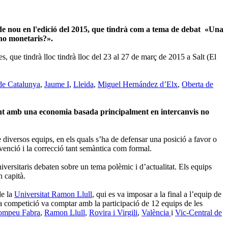
de nou en l'edició del 2015, que tindrà com a tema de debat «Una
no monetaris?».
, que tindrà lloc tindrà lloc del 23 al 27 de març de 2015 a Salt (El
 de Catalunya
,
Jaume I
,
Lleida
,
Miguel Hernández d’Elx
,
Oberta de
ent amb una economia basada principalment en intercanvis no
e diversos equips, en els quals s’ha de defensar una posició a favor o
ervenció i la correcció tant semàntica com formal.
versitaris debaten sobre un tema polèmic i d’actualitat. Els equips
 capità.
de la
Universitat Ramon Llull
, qui es va imposar a la final a l’equip de
La competició va comptar amb la participació de 12 equips de les
ompeu Fabra
,
Ramon Llull
,
Rovira i Virgili
,
València
i
Vic-Central de