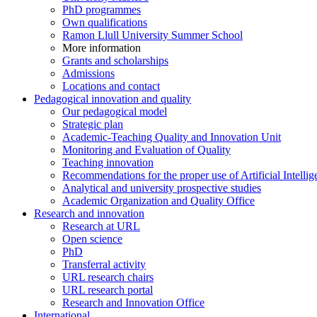
PhD programmes
Own qualifications
Ramon Llull University Summer School
More information
Grants and scholarships
Admissions
Locations and contact
Pedagogical innovation and quality
Our pedagogical model
Strategic plan
Academic-Teaching Quality and Innovation Unit
Monitoring and Evaluation of Quality
Teaching innovation
Recommendations for the proper use of Artificial Intellig
Analytical and university prospective studies
Academic Organization and Quality Office
Research and innovation
Research at URL
Open science
PhD
Transferral activity
URL research chairs
URL research portal
Research and Innovation Office
International