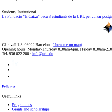
Students, Institutional
La Fundació “la Caixa” beca 3 estudiants de la URL per cursar postgra
Claravall 1-3. 08022 Barcelona
(show me on map)
Opening hours: Monday-Thursday 8.30am-6pm. | Friday 8.30am-2.3
Tel. 936 022 200 ·
info@url.edu
Follow us!
Useful links
Programmes
Grants and scholarships