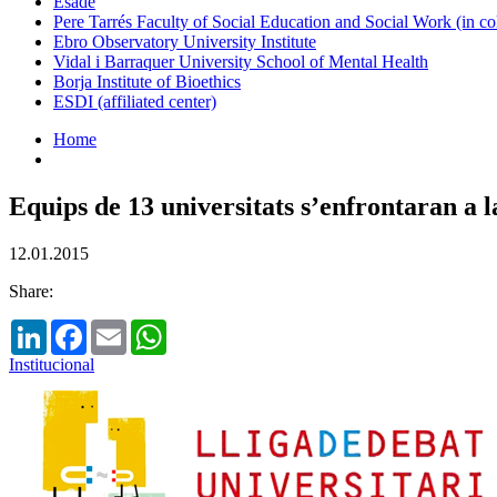
Esade
Pere Tarrés Faculty of Social Education and Social Work (in co
Ebro Observatory University Institute
Vidal i Barraquer University School of Mental Health
Borja Institute of Bioethics
ESDI (affiliated center)
Home
Equips de 13 universitats s’enfrontaran a 
12.01.2015
Share:
LinkedIn
Facebook
Email
WhatsApp
Institucional