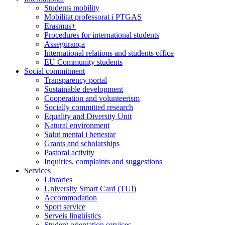
Students mobility
Mobilitat professorat i PTGAS
Erasmus+
Procedures for international students
Assegurança
International relations and students office
EU Community students
Social commitment
Transparency portal
Sustainable development
Cooperation and volunteerism
Socially committed research
Equality and Diversity Unit
Natural environment
Salut mental i benestar
Grants and scholarships
Pastoral activity
Inquiries, complaints and suggestions
Services
Libraries
University Smart Card (TUI)
Accommodation
Sport service
Serveis lingüístics
Student orientation services