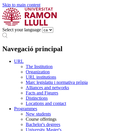
Skip to main content
Select your language
Navegació principal
URL
The Institution
Organization
URL institutions
Marc legislatiu i normativa pròpia
Alliances and networks
Facts and Figures
Distinctions
Locations and contact
Programmes
New students
Course offerings
Bachelor's degrees
University Master's