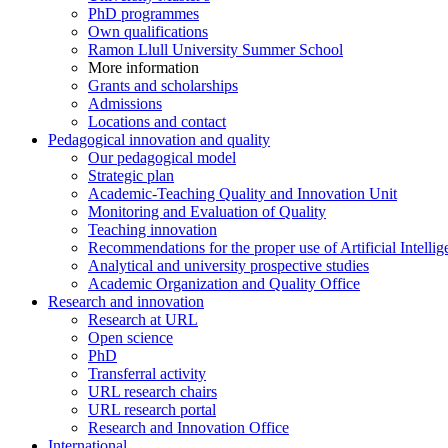
PhD programmes
Own qualifications
Ramon Llull University Summer School
More information
Grants and scholarships
Admissions
Locations and contact
Pedagogical innovation and quality
Our pedagogical model
Strategic plan
Academic-Teaching Quality and Innovation Unit
Monitoring and Evaluation of Quality
Teaching innovation
Recommendations for the proper use of Artificial Intellig
Analytical and university prospective studies
Academic Organization and Quality Office
Research and innovation
Research at URL
Open science
PhD
Transferral activity
URL research chairs
URL research portal
Research and Innovation Office
International