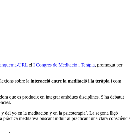
 Blanquerna-URL
el
I Congrés de Meditació i Teràpia
, promogut per
flexions sobre la
interacció entre la meditació i la teràpia
i com
dora que es produeix en integrar ambdues disciplines. S'ha debatut
ències.
ú y del yo en la meditación y en la psicoterapia’. La segona lliçó
la pràctica meditativa buscant induir al practicant una clara consciència