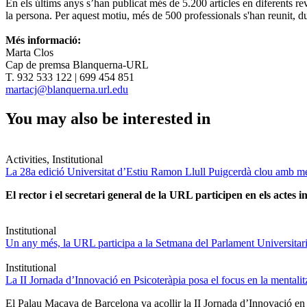
En els últims anys s’han publicat més de 5.200 articles en diferents rev
la persona. Per aquest motiu, més de 500 professionals s'han reunit, dur
Més informació:
Marta Clos
Cap de premsa Blanquerna-URL
T. 932 533 122 | 699 454 851
martacj@blanquerna.url.edu
You may also be interested in
Activities, Institutional
La 28a edició Universitat d’Estiu Ramon Llull Puigcerdà clou amb mé
El rector i el secretari general de la URL participen en els actes in
Institutional
Un any més, la URL participa a la Setmana del Parlament Universitari 
Institutional
La II Jornada d’Innovació en Psicoteràpia posa el focus en la mentali
El Palau Macaya de Barcelona va acollir la II Jornada d’Innovació en