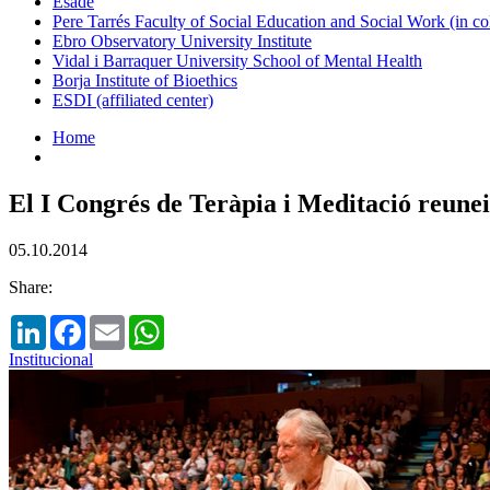
Esade
Pere Tarrés Faculty of Social Education and Social Work (in co
Ebro Observatory University Institute
Vidal i Barraquer University School of Mental Health
Borja Institute of Bioethics
ESDI (affiliated center)
Home
El I Congrés de Teràpia i Meditació reunei
05.10.2014
Share:
LinkedIn
Facebook
Email
WhatsApp
Institucional