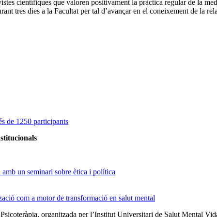
istes científiques que valoren positivament la pràctica regular de la medi
ant tres dies a la Facultat per tal d’avançar en el coneixement de la rela
s de 1250 participants
stitucionals
amb un seminari sobre ètica i política
tzació com a motor de transformació en salut mental
 Psicoteràpia, organitzada per l’Institut Universitari de Salut Menta