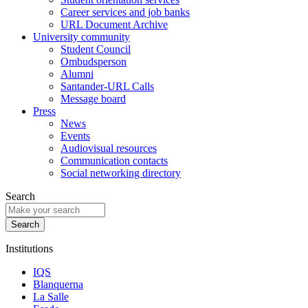
Career services and job banks
URL Document Archive
University community
Student Council
Ombudsperson
Alumni
Santander-URL Calls
Message board
Press
News
Events
Audiovisual resources
Communication contacts
Social networking directory
Search
Institutions
IQS
Blanquerna
La Salle