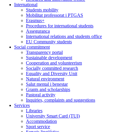
International
Students mobility
Mobilitat professorat i PTGAS
Erasmus+
Procedures for international students
Assegurança
International relations and students office
EU Community students
Social commitment
Transparency portal
Sustainable development
Cooperation and volunteerism
Socially committed research
Equality and Diversity Unit
Natural environment
Salut mental i benestar
Grants and scholarships
Pastoral activity
Inquiries, complaints and suggestions
Services
Libraries
University Smart Card (TUI)
Accommodation
Sport service
Serveis lingüístics