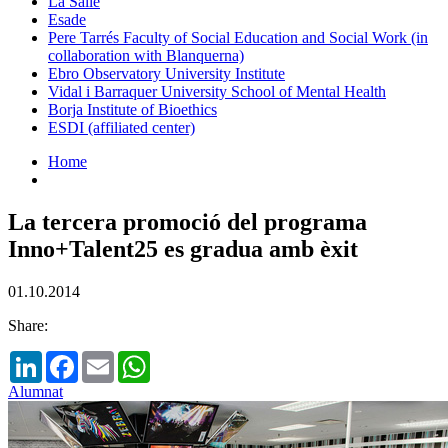
La Salle
Esade
Pere Tarrés Faculty of Social Education and Social Work (in
collaboration with Blanquerna)
Ebro Observatory University Institute
Vidal i Barraquer University School of Mental Health
Borja Institute of Bioethics
ESDI (affiliated center)
Home
La tercera promoció del programa
Inno+Talent25 es gradua amb èxit
01.10.2014
Share:
LinkedIn
Facebook
Email
WhatsApp
Alumnat