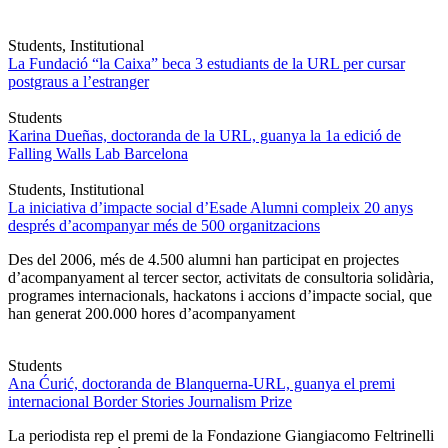
Students, Institutional
La Fundació “la Caixa” beca 3 estudiants de la URL per cursar
postgraus a l’estranger
Students
Karina Dueñas, doctoranda de la URL, guanya la 1a edició de
Falling Walls Lab Barcelona
Students, Institutional
La iniciativa d’impacte social d’Esade Alumni compleix 20 anys
després d’acompanyar més de 500 organitzacions
Des del 2006, més de 4.500 alumni han participat en projectes
d’acompanyament al tercer sector, activitats de consultoria solidària,
programes internacionals, hackatons i accions d’impacte social, que
han generat 200.000 hores d’acompanyament
Students
Ana Ćurić, doctoranda de Blanquerna-URL, guanya el premi
internacional Border Stories Journalism Prize
La periodista rep el premi de la Fondazione Giangiacomo Feltrinelli