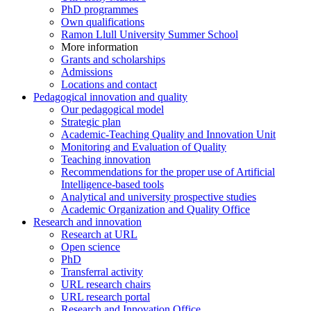
PhD programmes
Own qualifications
Ramon Llull University Summer School
More information
Grants and scholarships
Admissions
Locations and contact
Pedagogical innovation and quality
Our pedagogical model
Strategic plan
Academic-Teaching Quality and Innovation Unit
Monitoring and Evaluation of Quality
Teaching innovation
Recommendations for the proper use of Artificial
Intelligence-based tools
Analytical and university prospective studies
Academic Organization and Quality Office
Research and innovation
Research at URL
Open science
PhD
Transferral activity
URL research chairs
URL research portal
Research and Innovation Office