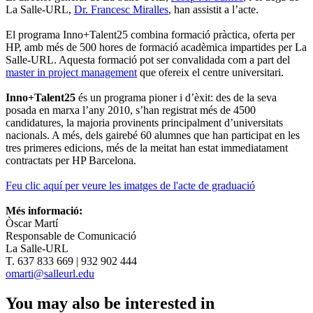
La Salle-URL,
Dr. Francesc Miralles
, han assistit a l’acte.
El programa Inno+Talent25 combina formació pràctica, oferta per
HP, amb més de 500 hores de formació acadèmica impartides per La
Salle-URL. Aquesta formació pot ser convalidada com a part del
master in project management
que ofereix el centre universitari.
Inno+Talent25
és un programa pioner i d’èxit: des de la seva
posada en marxa l’any 2010, s’han registrat més de 4500
candidatures, la majoria provinents principalment d’universitats
nacionals. A més, dels gairebé 60 alumnes que han participat en les
tres primeres edicions, més de la meitat han estat immediatament
contractats per HP Barcelona.
Feu clic aquí per veure les imatges de l'acte de graduació
Més informació:
Òscar Martí
Responsable de Comunicació
La Salle-URL
T. 637 833 669 | 932 902 444
omarti@salleurl.edu
You may also be interested in