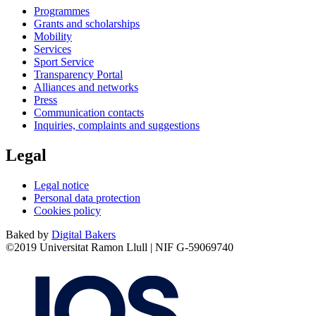
Programmes
Grants and scholarships
Mobility
Services
Sport Service
Transparency Portal
Alliances and networks
Press
Communication contacts
Inquiries, complaints and suggestions
Legal
Legal notice
Personal data protection
Cookies policy
Baked by
Digital Bakers
©2019 Universitat Ramon Llull | NIF G-59069740