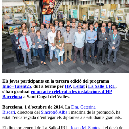
Els joves participants en la tercera edició del programa
Inno+Talent25
, dut a terme per
HP
,
Leitat
i
La Salle-URL
,
s’han graduat
en un acte celebrat a les instalacions d’HP
Barcelona
a Sant Cugat del Vallès.
Barcelona, 1 d'octubre de 2014
. La
Dra. Caterina
Biscari
, directora del
Sincrotró Alba
i madrina de la promoció, ha
estat l’encarregada d’entregar els diplomes als estudiants graduats.
El director general de La Salle-URL,
Josep M. Santos
, i el degà de