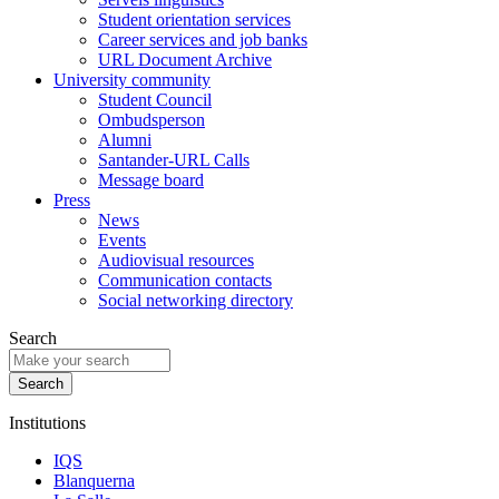
Student orientation services
Career services and job banks
URL Document Archive
University community
Student Council
Ombudsperson
Alumni
Santander-URL Calls
Message board
Press
News
Events
Audiovisual resources
Communication contacts
Social networking directory
Search
Institutions
IQS
Blanquerna