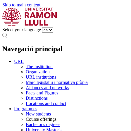
Skip to main content
Select your language
Navegació principal
URL
The Institution
Organization
URL institutions
Marc legislatiu i normativa pròpia
Alliances and networks
Facts and Figures
Distinctions
Locations and contact
Programmes
New students
Course offerings
Bachelor's degrees
University Master's