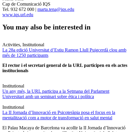
Cap de Comunicació IQS
Tel. 932 672 000 |
marta.tena@iqs.edu
www.iqs.url.edu
You may also be interested in
Activities, Institutional
La 28a edició Universitat d’Estiu Ramon Llull Puigcerdà clou amb
més de 1250 participants
El rector i el secretari general de la URL participen en els actes
institucionals
Institutional
Un any més, la URL participa a la Setmana del Parlament
Universitari amb un seminari sobre ètica i política
Institutional
La II Jornada d’Innovació en Psicoteràpia posa el focus en la
mentalització com a motor de transformació en salut mental
El Palau Macaya de Barcelona va acollir la II Jornada d’Innovació