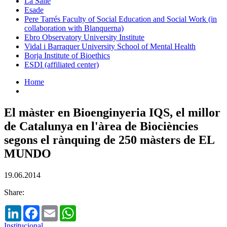
La Salle
Esade
Pere Tarrés Faculty of Social Education and Social Work (in
collaboration with Blanquerna)
Ebro Observatory University Institute
Vidal i Barraquer University School of Mental Health
Borja Institute of Bioethics
ESDI (affiliated center)
Home
El màster en Bioenginyeria IQS, el millor
de Catalunya en l'àrea de Biociències
segons el rànquing de 250 màsters de EL
MUNDO
19.06.2014
Share:
LinkedIn
Facebook
Email
WhatsApp
Institucional