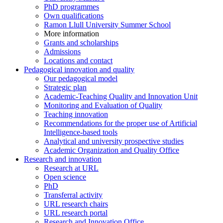
PhD programmes
Own qualifications
Ramon Llull University Summer School
More information
Grants and scholarships
Admissions
Locations and contact
Pedagogical innovation and quality
Our pedagogical model
Strategic plan
Academic-Teaching Quality and Innovation Unit
Monitoring and Evaluation of Quality
Teaching innovation
Recommendations for the proper use of Artificial
Intelligence-based tools
Analytical and university prospective studies
Academic Organization and Quality Office
Research and innovation
Research at URL
Open science
PhD
Transferral activity
URL research chairs
URL research portal
Research and Innovation Office