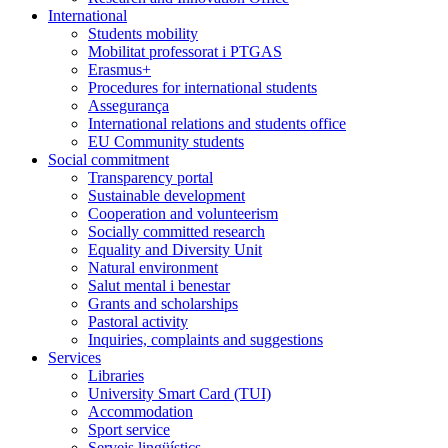
International
Students mobility
Mobilitat professorat i PTGAS
Erasmus+
Procedures for international students
Assegurança
International relations and students office
EU Community students
Social commitment
Transparency portal
Sustainable development
Cooperation and volunteerism
Socially committed research
Equality and Diversity Unit
Natural environment
Salut mental i benestar
Grants and scholarships
Pastoral activity
Inquiries, complaints and suggestions
Services
Libraries
University Smart Card (TUI)
Accommodation
Sport service
Serveis lingüístics