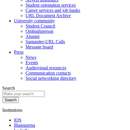
Student orientation services
Career services and job banks
URL Document Archive
University community
Student Council
Ombudsperson
Alumni
Santander-URL Calls
Message board
Press
News
Events
Audiovisual resources
Communication contacts
Social networking directory
Search
Institutions
IQS
Blanquerna