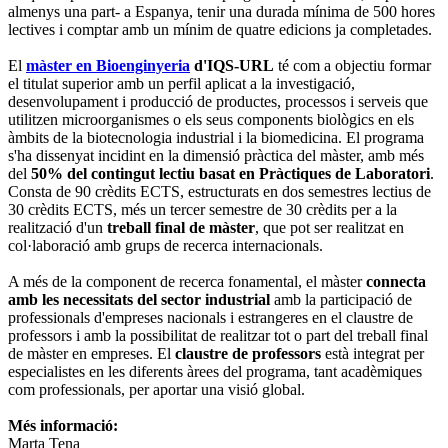
almenys una part- a Espanya, tenir una durada mínima de 500 hores
lectives i comptar amb un mínim de quatre edicions ja completades.
El
màster en Bioenginyeria
d'IQS-URL
té com a objectiu formar
el titulat superior amb un perfil aplicat a la investigació,
desenvolupament i producció de productes, processos i serveis que
utilitzen microorganismes o els seus components biològics en els
àmbits de la biotecnologia industrial i la biomedicina. El programa
s'ha dissenyat incidint en la dimensió pràctica del màster, amb més
del
50% del contingut lectiu basat en Pràctiques de Laboratori
.
Consta de 90 crèdits ECTS, estructurats en dos semestres lectius de
30 crèdits ECTS, més un tercer semestre de 30 crèdits per a la
realització d'un
treball
final de màster
, que pot ser realitzat en
col·laboració amb grups de recerca internacionals.
A més de la component de recerca fonamental, el màster
connecta
amb les necessitats del sector industrial
amb la participació de
professionals d'empreses nacionals i estrangeres en el claustre de
professors i amb la possibilitat de realitzar tot o part del treball final
de màster en empreses. El
claustre de professors
està integrat per
especialistes en les diferents àrees del programa, tant acadèmiques
com professionals, per aportar una visió global.
Més informació:
Marta Tena