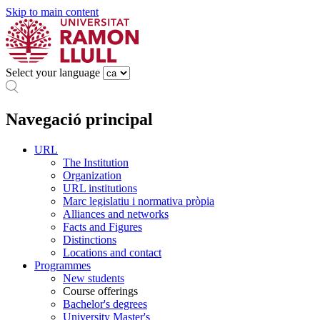
Skip to main content
Select your language
Navegació principal
URL
The Institution
Organization
URL institutions
Marc legislatiu i normativa pròpia
Alliances and networks
Facts and Figures
Distinctions
Locations and contact
Programmes
New students
Course offerings
Bachelor's degrees
University Master's