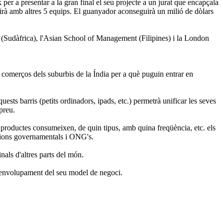
r a presentar a la gran final el seu projecte a un jurat que encapçala
à amb altres 5 equips. El guanyador aconseguirà un milió de dòlars
 (Sudàfrica), l'Asian School of Management (Filipines) i la London
s comerços dels suburbis de la Índia per a què puguin entrar en
sts barris (petits ordinadors, ipads, etc.) permetrà unificar les seves
preu.
 productes consumeixen, de quin tipus, amb quina freqüència, etc. els
tucions governamentals i ONG's.
nals d'altres parts del món.
desenvolupament del seu model de negoci.