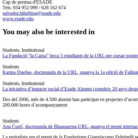
Cap de premsa d'ESADE
Tels. 934 952 099 / 628 162 674
salvador.bilurbina@esade.edu
www.esade.edu
You may also be interested in
Students, Institutional
La Fundació “la Caixa” beca 3 estudiants de la URL per cursar postgra
Students
Karina Dueñas, doctoranda de la URL, guanya la 1a edició de Fallin
Students, Institutional
La iniciativa d’impacte social d’Esade Alumni compleix 20 anys des
Des del 2006, més de 4.500 alumni han participat en projectes d’acompa
200.000 hores d’acompanyament
Students
Ana Ćurić, doctoranda de Blanquerna-URL, guanya el premi internaci
La periodista rep el premi de la Fondazione Giangiacomo Feltrinelli pe