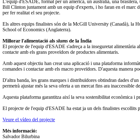
L'equip d'ESADE, format per un americà, un australià, una brasilera, 
Bill Clinton juntament amb un equip d'experts, i ho faran en el marc 
per fer realitat el seu projecte.
Els altres equips finalistes són de la McGill University (Canadà), l
School of Economics (Anglaterra).
Millorar l'alimentació als
slums
de la Índia
El projecte de l'equip d'ESADE s'adreça a la inseguretat alimentària a
contacte amb els grans proveïdors de productes alimentaris.
Amb aquest objectiu han creat una aplicació i una plataforma informàtic
comandes i contactar amb els macro proveïdors. D'aquesta manera podran
D'altra banda, les grans marques i distribuïdores obtindran dades d'u
permetrà ajustar més la seva oferta a un mercat fins ara inaccessible 
Aquesta plataforma garantitza així la seva sostenibilitat econòmica i pr
El projecte de l'equip d'ESADE ha estat ja un dels finalistes escolli
Veure el vídeo del projecte
Més informació:
Salvador Bilurbina