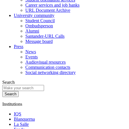
Career services and job banks
URL Document Archive
University community
Student Council
Ombudsperson
Alumni
Santander-URL Calls
Message board
Press
News
Events
Audiovisual resources
Communication contacts
Social networking directory
Search
Institutions
IQS
Blanquerna
La Salle