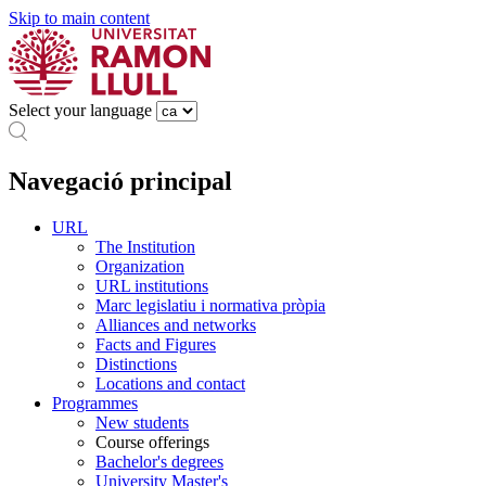
Skip to main content
Select your language
Navegació principal
URL
The Institution
Organization
URL institutions
Marc legislatiu i normativa pròpia
Alliances and networks
Facts and Figures
Distinctions
Locations and contact
Programmes
New students
Course offerings
Bachelor's degrees
University Master's