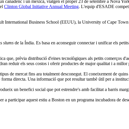
un canadenc i un mexicà, viatgen el proper 23 de setembre a Nova York pe
del
Clinton Global Initiative Annual Meeting
. L'equip d'ESADE competir
a Hult International Business School (EEUU), la University of Cape Town
ls
slums
de la Índia. Es basa en aconseguir connectar i unificar els petit
a que, prèvia distribució d'eines tecnològiques als petits comerços d'aque
 reduir els seus costos i oferir productes de major qualitat i a millor 
n tipus de mercat fins ara totalment desconegut. El coneixement de quins
de forma directa. Una informació que pot resultar tambè útil per a insti
odueix un benefici social que pot estrendre's amb facilitat a barris margi
ts per a participar aquest estiu a Boston en un programa incubadora de 