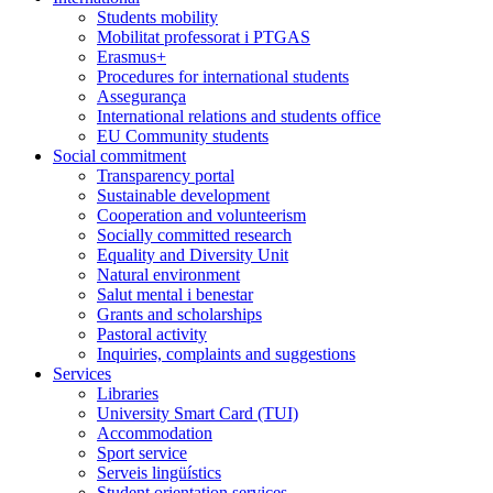
Students mobility
Mobilitat professorat i PTGAS
Erasmus+
Procedures for international students
Assegurança
International relations and students office
EU Community students
Social commitment
Transparency portal
Sustainable development
Cooperation and volunteerism
Socially committed research
Equality and Diversity Unit
Natural environment
Salut mental i benestar
Grants and scholarships
Pastoral activity
Inquiries, complaints and suggestions
Services
Libraries
University Smart Card (TUI)
Accommodation
Sport service
Serveis lingüístics
Student orientation services