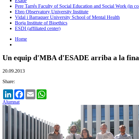
Esade
Pere Tarrés Faculty of Social Education and Social Work (in co
Ebro Observatory University Institute
Vidal i Barraquer University School of Mental Health
Borja Institute of Bioethics
ESDI (affiliated center)
Home
Un equip d'MBA d'ESADE arriba a la final 
20.09.2013
Share:
LinkedIn
Facebook
Email
WhatsApp
Alumnat