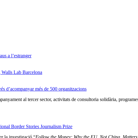
us a l’estranger
g Walls Lab Barcelona
prés d’acompanyar més de 500 organitzacions
nyament al tercer sector, activitats de consultoria solidària, programe
onal Border Stories Journalism Prize
r la investigació “
Follow the Money: Why the EU, Not China, Matters