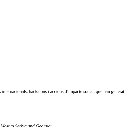
s internacionals, hackatons i accions d’impacte social, que han generat
 Most to Serbia and Georgia
”