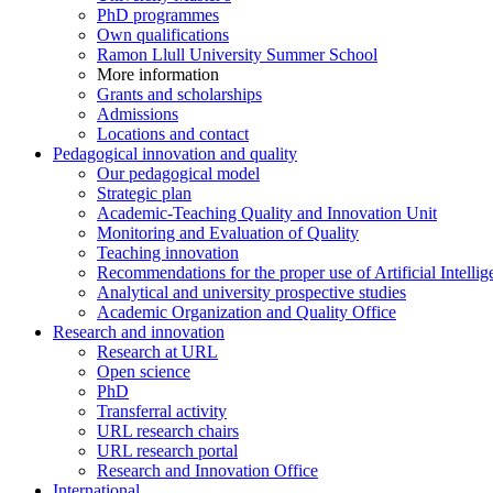
PhD programmes
Own qualifications
Ramon Llull University Summer School
More information
Grants and scholarships
Admissions
Locations and contact
Pedagogical innovation and quality
Our pedagogical model
Strategic plan
Academic-Teaching Quality and Innovation Unit
Monitoring and Evaluation of Quality
Teaching innovation
Recommendations for the proper use of Artificial Intellig
Analytical and university prospective studies
Academic Organization and Quality Office
Research and innovation
Research at URL
Open science
PhD
Transferral activity
URL research chairs
URL research portal
Research and Innovation Office
International