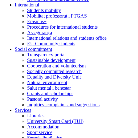
International
Students mobility
Mobilitat professorat i PTGAS
Erasmus+
Procedures for international students
Assegurança
International relations and students office
EU Community students
Social commitment
Transparency portal
Sustainable development
Cooperation and volunteerism
Socially committed research
Equality and Diversity Unit
Natural environment
Salut mental i benestar
Grants and scholarships
Pastoral activity
Inquiries, complaints and suggestions
Services
Libraries
University Smart Card (TUI)
Accommodation
Sport service
Serveis lingüístics