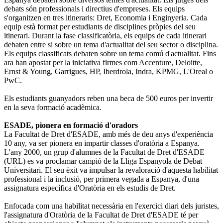
debats són professionals i directius d'empreses. Els equips
s'organitzen en tres itineraris: Dret, Economia i Enginyeria. Cada
equip està format per estudiants de disciplines pròpies del seu
itinerari. Durant la fase classificatòria, els equips de cada itinerari
debaten entre si sobre un tema d'actualitat del seu sector o disciplina.
Els equips classificats debaten sobre un tema comú d'actualitat. Fins
ara han apostat per la iniciativa firmes com Accenture, Deloitte,
Ernst & Young, Garrigues, HP, Iberdrola, Indra, KPMG, L'Oreal o
PwC.
Els estudiants guanyadors reben una beca de 500 euros per invertir
en la seva formació acadèmica.
ESADE, pionera en formació d'oradors
La Facultat de Dret d'ESADE, amb més de deu anys d'experiència
10 any, va ser pionera en impartir classes d'oratòria a Espanya.
L'any 2000, un grup d'alumnes de la Facultat de Dret d'ESADE
(URL) es va proclamar campió de la Lliga Espanyola de Debat
Universitari. El seu èxit va impulsar la revaloració d'aquesta habilitat
professional i la inclusió, per primera vegada a Espanya, d'una
assignatura específica d'Oratòria en els estudis de Dret.
Enfocada com una habilitat necessària en l'exercici diari dels juristes,
l'assignatura d'Oratòria de la Facultat de Dret d'ESADE té per