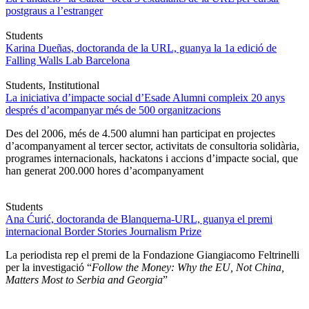
postgraus a l’estranger
Students
Karina Dueñas, doctoranda de la URL, guanya la 1a edició de
Falling Walls Lab Barcelona
Students, Institutional
La iniciativa d’impacte social d’Esade Alumni compleix 20 anys
després d’acompanyar més de 500 organitzacions
Des del 2006, més de 4.500 alumni han participat en projectes
d’acompanyament al tercer sector, activitats de consultoria solidària,
programes internacionals, hackatons i accions d’impacte social, que
han generat 200.000 hores d’acompanyament
Students
Ana Ćurić, doctoranda de Blanquerna-URL, guanya el premi
internacional Border Stories Journalism Prize
La periodista rep el premi de la Fondazione Giangiacomo Feltrinelli
per la investigació “
Follow the Money: Why the EU, Not China,
Matters Most to Serbia and Georgia
”