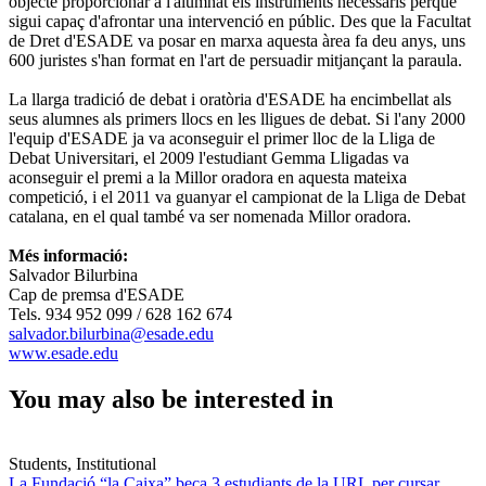
objecte proporcionar a l'alumnat els instruments necessaris perquè
sigui capaç d'afrontar una intervenció en públic. Des que la Facultat
de Dret d'ESADE va ​​posar en marxa aquesta àrea fa deu anys, uns
600 juristes s'han format en l'art de persuadir mitjançant la paraula.
La llarga tradició de debat i oratòria d'ESADE ha encimbellat als
seus alumnes als primers llocs en les lligues de debat. Si l'any 2000
l'equip d'ESADE ja va aconseguir el primer lloc de la Lliga de
Debat Universitari, el 2009 l'estudiant Gemma Lligadas va
aconseguir el premi a la Millor oradora en aquesta mateixa
competició, i el 2011 va guanyar el campionat de la Lliga de Debat
catalana, en el qual també va ser nomenada Millor oradora.
Més informació:
Salvador Bilurbina
Cap de premsa d'ESADE
Tels. 934 952 099 / 628 162 674
salvador.bilurbina@esade.edu
www.esade.edu
You may also be interested in
Students, Institutional
La Fundació “la Caixa” beca 3 estudiants de la URL per cursar