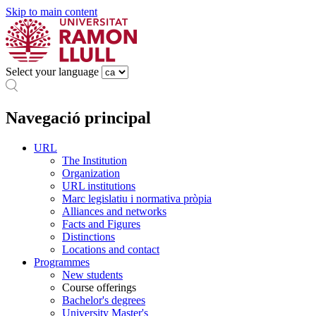
Skip to main content
Select your language
Navegació principal
URL
The Institution
Organization
URL institutions
Marc legislatiu i normativa pròpia
Alliances and networks
Facts and Figures
Distinctions
Locations and contact
Programmes
New students
Course offerings
Bachelor's degrees
University Master's