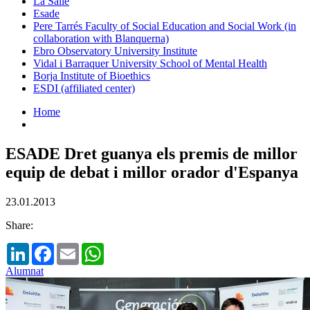
La Salle
Esade
Pere Tarrés Faculty of Social Education and Social Work (in
collaboration with Blanquerna)
Ebro Observatory University Institute
Vidal i Barraquer University School of Mental Health
Borja Institute of Bioethics
ESDI (affiliated center)
Home
ESADE Dret guanya els premis de millor
equip de debat i millor orador d'Espanya
23.01.2013
Share:
LinkedIn
Facebook
Email
WhatsApp
Alumnat