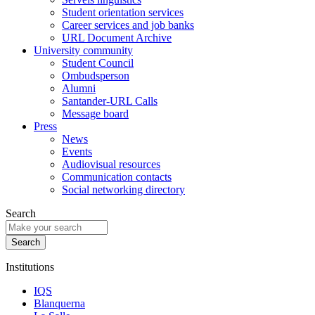
Student orientation services
Career services and job banks
URL Document Archive
University community
Student Council
Ombudsperson
Alumni
Santander-URL Calls
Message board
Press
News
Events
Audiovisual resources
Communication contacts
Social networking directory
Search
Institutions
IQS
Blanquerna