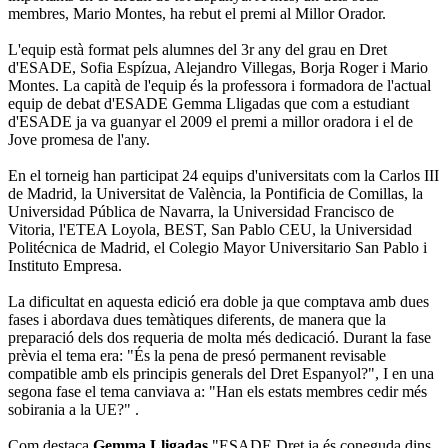
membres, Mario Montes, ha rebut el premi al Millor Orador.
L'equip està format pels alumnes del 3r any del grau en Dret
d'ESADE, Sofia Espízua, Alejandro Villegas, Borja Roger i Mario
Montes. La capità de l'equip és la professora i formadora de l'actual
equip de debat d'ESADE Gemma Lligadas que com a estudiant
d'ESADE ja va guanyar el 2009 el premi a millor oradora i el de
Jove promesa de l'any.
En el torneig han participat 24 equips d'universitats com la Carlos III
de Madrid, la Universitat de València, la Pontificia de Comillas, la
Universidad Pública de Navarra, la Universidad Francisco de
Vitoria, l'ETEA Loyola, BEST, San Pablo CEU, la Universidad
Politécnica de Madrid, el Colegio Mayor Universitario San Pablo i
Instituto Empresa.
La dificultat en aquesta edició era doble ja que comptava amb dues
fases i abordava dues temàtiques diferents, de manera que la
preparació dels dos requeria de molta més dedicació. Durant la fase
prèvia el tema era: "És la pena de presó permanent revisable
compatible amb els principis generals del Dret Espanyol?", I en una
segona fase el tema canviava a: "Han els estats membres cedir més
sobirania a la UE?" .
Com destaca
Gemma Lligadas
"ESADE Dret ja és coneguda dins