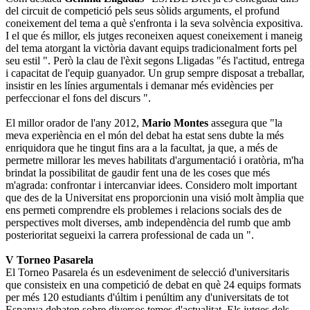
del circuit de competició pels seus sòlids arguments, el profund
coneixement del tema a què s'enfronta i la seva solvència expositiva.
I el que és millor, els jutges reconeixen aquest coneixement i maneig
del tema atorgant la victòria davant equips tradicionalment forts pel
seu estil ". Però la clau de l'èxit segons Lligadas "és l'actitud, entrega
i capacitat de l'equip guanyador. Un grup sempre disposat a treballar,
insistir en les línies argumentals i demanar més evidències per
perfeccionar el fons del discurs ".
El millor orador de l'any 2012,
Mario Montes
assegura que "la
meva experiència en el món del debat ha estat sens dubte la més
enriquidora que he tingut fins ara a la facultat, ja que, a més de
permetre millorar les meves habilitats d'argumentació i oratòria, m'ha
brindat la possibilitat de gaudir fent una de les coses que més
m'agrada: confrontar i intercanviar idees. Considero molt important
que des de la Universitat ens proporcionin una visió molt àmplia que
ens permeti comprendre els problemes i relacions socials des de
perspectives molt diverses, amb independència del rumb que amb
posterioritat segueixi la carrera professional de cada un ".
V Torneo Pasarela
El Torneo Pasarela és un esdeveniment de selecció d'universitaris
que consisteix en una competició de debat en què 24 equips formats
per més 120 estudiants d'últim i penúltim any d'universitats de tot
Espanya debaten sobre diversos temes d'actualitat. Els jutges dels