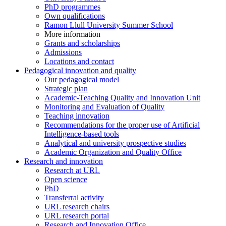
PhD programmes
Own qualifications
Ramon Llull University Summer School
More information
Grants and scholarships
Admissions
Locations and contact
Pedagogical innovation and quality
Our pedagogical model
Strategic plan
Academic-Teaching Quality and Innovation Unit
Monitoring and Evaluation of Quality
Teaching innovation
Recommendations for the proper use of Artificial
Intelligence-based tools
Analytical and university prospective studies
Academic Organization and Quality Office
Research and innovation
Research at URL
Open science
PhD
Transferral activity
URL research chairs
URL research portal
Research and Innovation Office