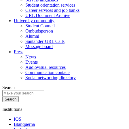
Student orientation services
Career services and job banks
URL Document Archive
University community
Student Council
Ombudsperson
Alumni
Santander-URL Calls
Message board
Press
News
Events
Audiovisual resources
Communication contacts
Social networking directory
Search
Institutions
IQS
Blanquerna