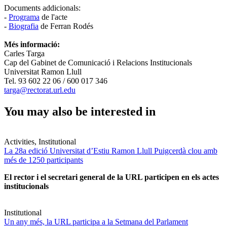
Documents addicionals:
-
Programa
de l'acte
-
Biografia
de Ferran Rodés
Més informació:
Carles Targa
Cap del Gabinet de Comunicació i Relacions Institucionals
Universitat Ramon Llull
Tel. 93 602 22 06 / 600 017 346
targa@rectorat.url.edu
You may also be interested in
Activities, Institutional
La 28a edició Universitat d’Estiu Ramon Llull Puigcerdà clou amb
més de 1250 participants
El rector i el secretari general de la URL participen en els actes
institucionals
Institutional
Un any més, la URL participa a la Setmana del Parlament