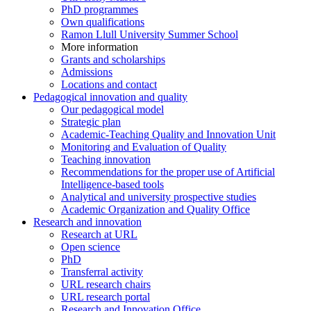
PhD programmes
Own qualifications
Ramon Llull University Summer School
More information
Grants and scholarships
Admissions
Locations and contact
Pedagogical innovation and quality
Our pedagogical model
Strategic plan
Academic-Teaching Quality and Innovation Unit
Monitoring and Evaluation of Quality
Teaching innovation
Recommendations for the proper use of Artificial
Intelligence-based tools
Analytical and university prospective studies
Academic Organization and Quality Office
Research and innovation
Research at URL
Open science
PhD
Transferral activity
URL research chairs
URL research portal
Research and Innovation Office