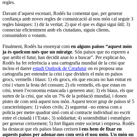
regles.
Davant d’aquest escenari, Rodés ha comentat que, per generar
confiança amb noves regles de comunicació al nou món cal seguir 3
regles bàsiques: 1) dir la veritat; 2) que el que es digui sigui útil; 3)
connectar eficientment amb els ciutadans, siguin clients,
consumidors o votants.
Finalment, Rodés ha ensenyat com
en alguns països “aquest món
ja és quelcom més que un miratge
. Són països que no esperen a
que arribi el futur, han decidit anar-lo a buscar”. Per explicar-ho,
Rodés ha fet referència a una cartografia mundial de la crisi que
inclou el darrer
estudi Outlook de Creafutur
on es proposa una
cartografia per entendre la crisi i que divideix el món en països
grocs, vermells i blaus: 1) els grocs, els que encara no han entrat en
crisi i viuen la festa del consum; 2) els vermells, els que estan en
crisi, tenen l’economia estancada i generen atur; 3) els blaus, els que
surten de la crisi, que són un 7% de la població mundial, i donen
pistes de com serà aquest nou món. Aquest tercer grup de països té 5
característiques: 1) valors civils; 2) seguretat –no entesa com a
policia per metre quadrat sinó com al contracte individual no escrit
entre el ciutadà i l’Estat-; 3) solidaritat; 4) sostenibilitat i estratègies
per generar creixement; 5) fort lligam entre societat i empresa. Rodés
ha destacat que els països blaus creixen
i ens hem de fixar en
aquests països per adonar-nos com serà el nou món. Un món on