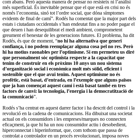
com abans. Però aquesta manera de pensar no resisteix ni l’anàlisi
més superficial. És inevitable pensar que el que està en crisi no és
només l’economia, sinó tot l’ordre social, que dóna símptomes
evidents de final de camí”. Rodés ha comentat que la major part dels
estats i ciutadans occidentals s’han endeutat fins a no poder pagar el
que deuen i han desequilibrat el medi ambient, comprometent
greument el benestar de les generacions futures. El problema, ha dit
Rodés, és que de moment, “
no hi ha alternativa que generi
confiança, i no podem reemplaçar alguna cosa pel no res. Però
hi ha motius raonables per l’optimisme. Si em permeteu us diré
que personalment sóc optimista respecte a la capacitat que
tenim de construir en els pròxims 10 anys un nou sistema
d’organització social i econòmica molt més sòlid, eficient i
sostenible que el que avui tenim. Aquest optimisme no és
profètic, està basat, d’entrada, en l’exemple que alguns països
que ja han començat aquest camí i està basat també en tres
factors de canvi: la tecnologia, l’energia i la democratització de
la comunicació
”.
Rodés s’ha centrat en aquest darrer factor i ha descrit del control i la
revolució en la cadena de comunicacions. Ha dibuixat una societat
actual on els consumidors i les empreses/marques no connecten
eficaçment, ja que hi ha un nou consumidor actiu i desobedient,
hiperconnectat i hiperinformat, que, com tothom que passa de
controlat a controlador en un procés revolucionari, imposa noves