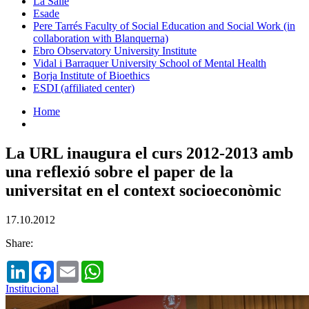
La Salle
Esade
Pere Tarrés Faculty of Social Education and Social Work (in
collaboration with Blanquerna)
Ebro Observatory University Institute
Vidal i Barraquer University School of Mental Health
Borja Institute of Bioethics
ESDI (affiliated center)
Home
La URL inaugura el curs 2012-2013 amb
una reflexió sobre el paper de la
universitat en el context socioeconòmic
17.10.2012
Share:
LinkedIn
Facebook
Email
WhatsApp
Institucional