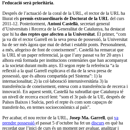
l’educació serà prioritària
.
Després de l’actuació de la coral de la URL, el rector de la URL ha
lliurat els
premis extraordinaris de Doctorat de la URL
del curs
2011-12. Posteriorment,
Antoni Castellà
, secretari general
d’Universitats i Recerca de la Generalitat de Catalunya, ha destacat
que hi ha
dos reptes que afecten a la Universitat
. El primer, “com
ja va dir el rector Garrell en la seva presa de possessió, la Universitat
ha de ser més àgora que mai de debat i establir ponts. Personalment,
a més, afegeixo de font de coneixement”. Castellà ha remarcat que
la URL té un paper referencial, ja que l’any passat va fer 20 anys i
alhora està formada per institucions centenàries que han acompanyat
a la societat durant molts anys. El segon repte fa referència “a la
reflexió a la qual Garrell explicava el dia de la seva presa de
possessió, que és alhora compartida pel Sistema”: 1) la
internacionalitat; 2) la col·laboració interuniversitària 3) la
transferència de coneixement, entesa com a transferència de recerca i
innovació. En aquest sentit, Castellà ha subratllat que Catalunya té
un nivell de recerca excel·lent: “som el 3r país de la UE, després de
Països Baixos i Suècia, però el repte és com som capaços de
transferir-ho, en termes socioeconòmics al país”.
Per acabar, el nou rector de la URL,
Josep Ma. Garrell
, qui
va
prendre possessió
el passat 5 d’octubre ha fet un
discurs
en què ha
recordat que l’inici de curs és un moment per avaluar, analitzar i