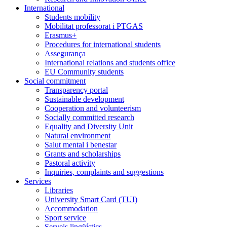
International
Students mobility
Mobilitat professorat i PTGAS
Erasmus+
Procedures for international students
Assegurança
International relations and students office
EU Community students
Social commitment
Transparency portal
Sustainable development
Cooperation and volunteerism
Socially committed research
Equality and Diversity Unit
Natural environment
Salut mental i benestar
Grants and scholarships
Pastoral activity
Inquiries, complaints and suggestions
Services
Libraries
University Smart Card (TUI)
Accommodation
Sport service
Serveis lingüístics