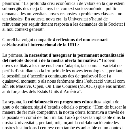
planificar: “La profunda crisi econòmica i de valors en la que estem
submergits des de ja fa anys i el context socioeconòmic i polític
demana a les universitats noves respostes a problemes clàssics i no
tan clàssics. En aquesta nova era, la Universitat s’haurà de
reinventar per seguir donant resposta a les demandes de la Societat i
al nou context generat”.
Garrell ha volgut compartir
4 reflexions del nou escenari
col·laboratiu i internacional de la URL
:
La primera,
la necessitat d’assegurar la permanent actualització
del mètode docent i de la nostra oferta formativa:
“Trobem
noves realitats a les que ens hem d’adaptar, tals com: la varietat de
perfils d’estudiants o la irrupció de les noves tecnologies i, per tant,
la possibilitat d’accedir a continguts des de qualsevol lloc i a
qualsevol moment; o als nous fenòmens dins l’educació virtual com
són els Massive, Open, On-Line Courses (MOOCs) que ens arriben
amb força des dels Estats Units d’Amèrica”.
La segona,
la col·laboració en programes educatius
, siguin de
grau o de màster, sigui d’estudis oficials o propis: “Hem de buscar la
manera de fer més competitiva la nostra oferta formativa a través de
la posada en comú del bo i millor. I això pot ser tan aplicable dins la
nostra Universitat i, per tant, mitjançant la col·laboració entre les
nostres institucions i centres; com també és aplicable en un context