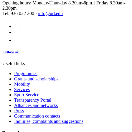
Opening hours: Monday-Thursday 8.30am-6pm. | Friday 8.30am-
2.30pm.
Tel. 936 022 200 ·
info@url.edu
Follow us!
Useful links
Programmes
Grants and scholarships
Mobility
Services
Sport Service
Transparency Portal
Alliances and networks
Press
Communication contacts
Inquiries, complaints and suggestions