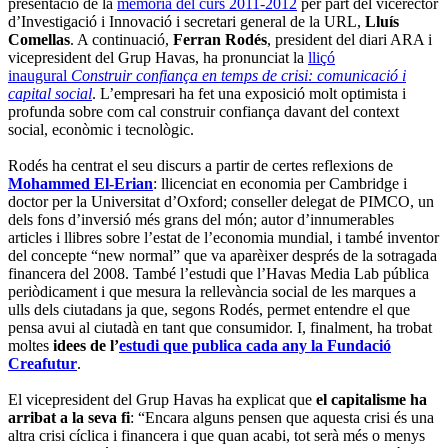
presentació de la
memòria del curs 2011-2012
per part del vicerector
d’Investigació i Innovació i secretari general de la URL,
Lluís
Comellas
. A continuació,
Ferran Rodés
, president del diari ARA i
vicepresident del Grup Havas, ha pronunciat la
lliçó
inaugural
Construir confiança en temps de crisi: comunicació i
capital social
. L’empresari ha fet una exposició molt optimista i
profunda sobre com cal construir confiança davant del context
social, econòmic i tecnològic.
Rodés ha centrat el seu discurs a partir de certes reflexions de
Mohammed El-Erian
: llicenciat en economia per Cambridge i
doctor per la Universitat d’Oxford; conseller delegat de PIMCO, un
dels fons d’inversió més grans del món; autor d’innumerables
articles i llibres sobre l’estat de l’economia mundial, i també inventor
del concepte “new normal” que va aparèixer després de la sotragada
financera del 2008. També l’estudi que l’Havas Media Lab pública
periòdicament i que mesura la rellevància social de les marques a
ulls dels ciutadans ja que, segons Rodés, permet entendre el que
pensa avui al ciutadà en tant que consumidor. I, finalment, ha trobat
moltes
idees de l’
estudi que publica cada any la Fundació
Creafutur
.
El vicepresident del Grup Havas ha explicat que
el capitalisme ha
arribat a la seva fi
: “Encara alguns pensen que aquesta crisi és una
altra crisi cíclica i financera i que quan acabi, tot serà més o menys