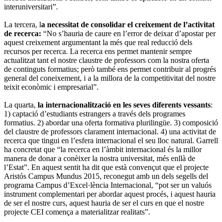
interuniversitari”.
La tercera, l
a necessitat de consolidar el creixement de l’activitat
de recerca:
“No s’hauria de caure en l’error de deixar d’apostar per
aquest creixement argumentant la més que real reducció dels
recursos per recerca. La recerca ens permet mantenir sempre
actualitzat tant el nostre claustre de professors com la nostra oferta
de continguts formatius; però també ens permet contribuir al progrés
general del coneixement, i a la millora de la competitivitat del nostre
teixit econòmic i empresarial”.
La quarta,
la internacionalització en les seves diferents vessants
:
1) captació d’estudiants estrangers a través dels programes
formatius. 2) abordar una oferta formativa plurilingüe. 3) composició
del claustre de professors clarament internacional. 4) una activitat de
recerca que tingui en l’esfera internacional el seu lloc natural. Garrell
ha concretat que “la recerca en l’àmbit internacional és la millor
manera de donar a conèixer la nostra universitat, més enllà de
l’Estat”. En aquest sentit ha dit que està convençut que el projecte
Aristós Campus Mundus 2015, reconegut amb un dels segells del
programa Campus d’Excel·lència Internacional, “pot ser un valuós
instrument complementari per abordar aquest procés, i aquest hauria
de ser el nostre curs, aquest hauria de ser el curs en que el nostre
projecte CEI comença a materialitzar realitats”.