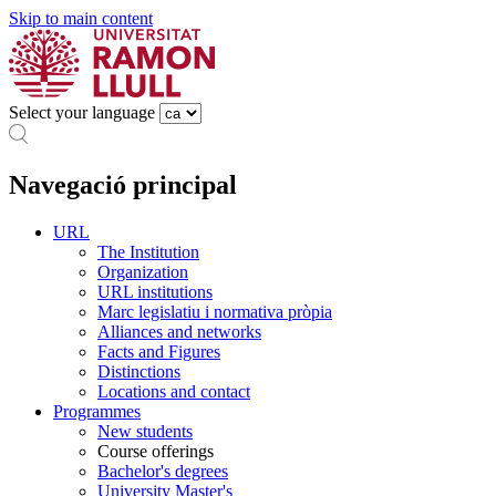
Skip to main content
Select your language
Navegació principal
URL
The Institution
Organization
URL institutions
Marc legislatiu i normativa pròpia
Alliances and networks
Facts and Figures
Distinctions
Locations and contact
Programmes
New students
Course offerings
Bachelor's degrees
University Master's