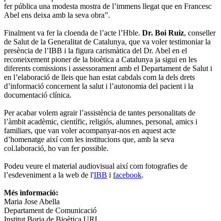
fer pública una modesta mostra de l’immens llegat que en Francesc
Abel ens deixa amb la seva obra”.
Finalment va fer la cloenda de l’acte l’Hble.
Dr. Boi Ruiz
, conseller
de Salut de la Generalitat de Catalunya, que va voler testimoniar la
presència de l’IBB i la figura carismàtica del Dr. Abel en el
reconeixement pioner de la bioètica a Catalunya ja sigui en les
diferents comissions i assessorament amb el Departament de Salut i
en l’elaboració de lleis que han estat cabdals com la dels drets
d’informació concernent la salut i l’autonomia del pacient i la
documentació clínica.
Per acabar volem agrair l’assistència de tantes personalitats de
l’àmbit acadèmic, científic, religiós, alumnes, personal, amics i
familiars, que van voler acompanyar-nos en aquest acte
d’homenatge així com les institucions que, amb la seva
col.laboració, ho van fer possible.
Podeu veure el material audiovisual així com fotografies de
l’esdeveniment a la web de l'
IBB
i
facebook
.
Més informació:
Maria Jose Abella
Departament de Comunicació
Institut Borja de Bioètica URL