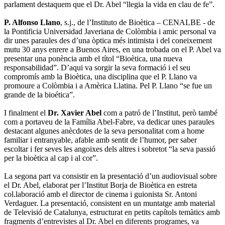
parlament destaquem que el Dr. Abel “llegia la vida en clau de fe”.
P. Alfonso Llano
, s.j., de l’Instituto de Bioètica – CENALBE - de
la Pontificia Universidad Javeriana de Colòmbia i amic personal va
dir unes paraules des d’una òptica més intimista i del coneixement
mutu 30 anys enrere a Buenos Aires, en una trobada on el P. Abel va
presentar una ponència amb el títol “Bioètica, una nueva
responsabilidad”. D’aqui va sorgir la seva formació i el seu
compromís amb la Bioètica, una disciplina que el P. Llano va
promoure a Colòmbia i a Amèrica Llatina. Pel P. Llano “se fue un
grande de la bioética”.
I finalment el
Dr. Xavier Abel
com a patró de l’Institut, però també
com a portaveu de la Família Abel-Fabre, va dedicar unes paraules
destacant algunes anècdotes de la seva personalitat com a home
familiar i entranyable, afable amb sentit de l’humor, per saber
escoltar i fer seves les angoixes dels altres i sobretot “la seva passió
per la bioètica al cap i al cor”.
La segona part va consistir en la presentació d’un audiovisual sobre
el Dr. Abel, elaborat per l’Institut Borja de Bioètica en estreta
col.laboració amb el director de cinema i guionista Sr. Antoni
Verdaguer. La presentació, consistent en un muntatge amb material
de Televisió de Catalunya, estructurat en petits capítols temàtics amb
fragments d’entrevistes al Dr. Abel en diferents programes, va