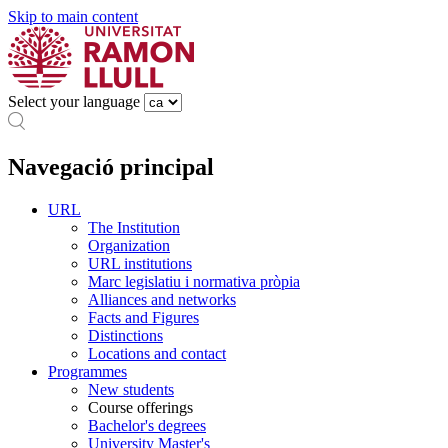
Skip to main content
Select your language
Navegació principal
URL
The Institution
Organization
URL institutions
Marc legislatiu i normativa pròpia
Alliances and networks
Facts and Figures
Distinctions
Locations and contact
Programmes
New students
Course offerings
Bachelor's degrees
University Master's