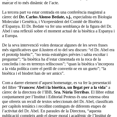
marcar el to més dinàmic de l’acte.
La tercera part va estar centrada en una conferència magistral a
càrrec del
Dr. Carlos Alonso Bedate, s.j.
, especialista en Biologia
Molecular i Genètica, i Vicepresident del Comitè de Bioètica
d’Espanya. El Dr. Bedate va fer una semblança de la figura del Dr.
Abel i una reflexió sobre el moment actual de la bioètica a Espanya i
a Europa.
De la seva intervenció volen destacar algunes de les seves frases
més significatives que il.lustren el to del seu discurs: “el Dr. Abel era
el prototip bioètic”, “no tenia estratègies prèvies i sabia escoltar i
preguntar”; “la bioètica ha d’estar cimentada en la roca de la
concòrdia i no en terrenys relliscosos”; “quan la bioètica s’incorpora
a la vida política corre el perill de convertir-se en un gueto”; “la
bioètica i el biodret han de ser amics”.
Com a darrer element d’aquest homenatge, es va fer la presentació
del llibre “
Francesc Abel i la bioètica, un llegat per a la vida
” a
càrrec de la directora de l’IBB,
Sra. Núria Terribas
. El llibre editat
conjuntament per l’Institut i Editorial Proteus és una extensa obra
que ofereix un recull de textos seleccionats del Dr. Abel, classificats
per capítols temàtics i recollint continguts de diferents etapes de
l’activitat del Dr. Abel. En paraules de la Directora, “aquesta
publicació compleix amb el deure moral i acadèmic de l’Institut de