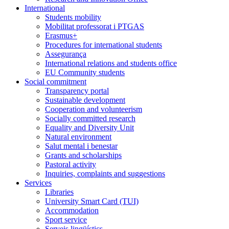
International
Students mobility
Mobilitat professorat i PTGAS
Erasmus+
Procedures for international students
Assegurança
International relations and students office
EU Community students
Social commitment
Transparency portal
Sustainable development
Cooperation and volunteerism
Socially committed research
Equality and Diversity Unit
Natural environment
Salut mental i benestar
Grants and scholarships
Pastoral activity
Inquiries, complaints and suggestions
Services
Libraries
University Smart Card (TUI)
Accommodation
Sport service
Serveis lingüístics