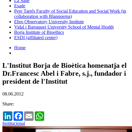
La Salle
Esade
Pere Tarrés Faculty of Social Education and Social Work (in
collaboration with Blanquerna)
Ebro Observatory University Institute
Vidal i Barraquer University School of Mental Health
Borja Institute of Bioethics
ESDI (affiliated center)
Home
L'Institut Borja de Bioètica homenatja el
Dr.Francesc Abel i Fabre, s.j., fundador i
president de l'Institut
08.06.2012
Share:
LinkedIn
Facebook
Email
WhatsApp
Institucional