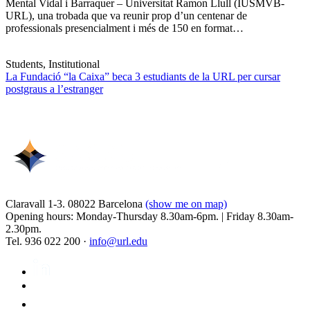
Mental Vidal i Barraquer – Universitat Ramon Llull (IUSMVB-
URL), una trobada que va reunir prop d’un centenar de
professionals presencialment i més de 150 en format…
Students, Institutional
La Fundació “la Caixa” beca 3 estudiants de la URL per cursar
postgraus a l’estranger
Claravall 1-3. 08022 Barcelona
(show me on map)
Opening hours: Monday-Thursday 8.30am-6pm. | Friday 8.30am-
2.30pm.
Tel. 936 022 200 ·
info@url.edu