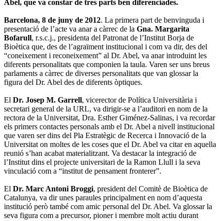
Abel, que va constar de tres parts ben diferenciades.
Barcelona, 8 de juny de 2012
. La primera part de benvinguda i
presentació de l’acte va anar a càrrec de la
Gna. Margarita
Bofarull
, r.s.c.j., presidenta del Patronat de l’Institut Borja de
Bioètica que, des de l’agraïment institucional i com va dir, des del
“coneixement i reconeixement” al Dr. Abel, va anar introduint les
diferents personalitats que componien la taula. Varen ser uns breus
parlaments a càrrec de diverses personalitats que van glossar la
figura del Dr. Abel des de diferents òptiques.
El
Dr. Josep M. Garrell
, vicerector de Política Universitària i
secretari general de la URL, va dirigir-se a l’auditori en nom de la
rectora de la Universitat, Dra. Esther Giménez-Salinas, i va recordar
els primers contactes personals amb el Dr. Abel a nivell institucional
que varen ser dins del Pla Estratègic de Recerca i Innovació de la
Universitat on moltes de les coses que el Dr. Abel va citar en aquella
reunió s’han acabat materialitzant. Va destacar la integració de
l’Institut dins el projecte universitari de la Ramon Llull i la seva
vinculació com a “institut de pensament fronterer”.
El
Dr. Marc Antoni Broggi
, president del Comitè de Bioètica de
Catalunya, va dir unes paraules principalment en nom d’aquesta
institució però també com amic personal del Dr. Abel. Va glossar la
seva figura com a precursor, pioner i membre molt actiu durant