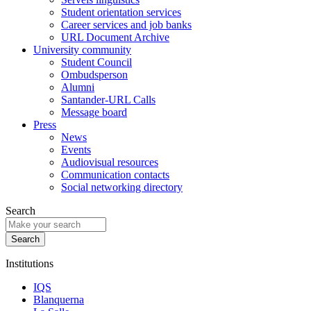
Student orientation services
Career services and job banks
URL Document Archive
University community
Student Council
Ombudsperson
Alumni
Santander-URL Calls
Message board
Press
News
Events
Audiovisual resources
Communication contacts
Social networking directory
Search
Institutions
IQS
Blanquerna