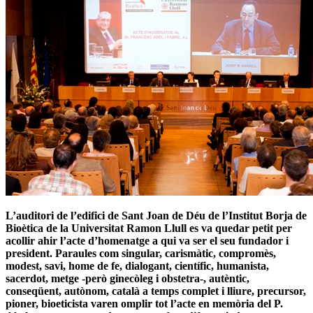
L’auditori de l’edifici de Sant Joan de Déu de l’Institut Borja de
Bioètica de la Universitat Ramon Llull es va quedar petit per
acollir ahir l’acte d’homenatge a qui va ser el seu fundador i
president. Paraules com singular, carismàtic, compromès,
modest, savi, home de fe, dialogant, científic, humanista,
sacerdot, metge -però ginecòleg i obstetra-, autèntic,
conseqüent, autònom, català a temps complet i lliure, precursor,
pioner, bioeticista varen omplir tot l’acte en memòria del P.