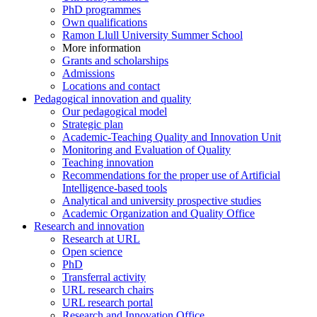
PhD programmes
Own qualifications
Ramon Llull University Summer School
More information
Grants and scholarships
Admissions
Locations and contact
Pedagogical innovation and quality
Our pedagogical model
Strategic plan
Academic-Teaching Quality and Innovation Unit
Monitoring and Evaluation of Quality
Teaching innovation
Recommendations for the proper use of Artificial
Intelligence-based tools
Analytical and university prospective studies
Academic Organization and Quality Office
Research and innovation
Research at URL
Open science
PhD
Transferral activity
URL research chairs
URL research portal
Research and Innovation Office