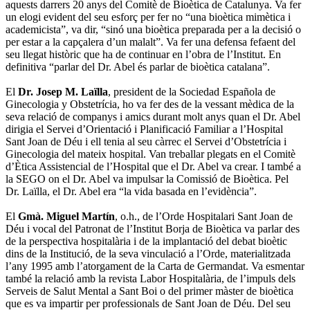
aquests darrers 20 anys del Comitè de Bioètica de Catalunya. Va fer
un elogi evident del seu esforç per fer no “una bioètica mimètica i
academicista”, va dir, “sinó una bioètica preparada per a la decisió o
per estar a la capçalera d’un malalt”. Va fer una defensa fefaent del
seu llegat històric que ha de continuar en l’obra de l’Institut. En
definitiva “parlar del Dr. Abel és parlar de bioètica catalana”.
El
Dr. Josep M. Laïlla
, president de la Sociedad Española de
Ginecologia y Obstetrícia, ho va fer des de la vessant mèdica de la
seva relació de companys i amics durant molt anys quan el Dr. Abel
dirigia el Servei d’Orientació i Planificació Familiar a l’Hospital
Sant Joan de Déu i ell tenia al seu càrrec el Servei d’Obstetrícia i
Ginecologia del mateix hospital. Van treballar plegats en el Comitè
d’Ètica Assistencial de l’Hospital que el Dr. Abel va crear. I també a
la SEGO on el Dr. Abel va impulsar la Comissió de Bioètica. Pel
Dr. Laïlla, el Dr. Abel era “la vida basada en l’evidència”.
El
Gmà. Miguel Martín
, o.h., de l’Orde Hospitalari Sant Joan de
Déu i vocal del Patronat de l’Institut Borja de Bioètica va parlar des
de la perspectiva hospitalària i de la implantació del debat bioètic
dins de la Institució, de la seva vinculació a l’Orde, materialitzada
l’any 1995 amb l’atorgament de la Carta de Germandat. Va esmentar
també la relació amb la revista Labor Hospitalària, de l’impuls dels
Serveis de Salut Mental a Sant Boi o del primer màster de bioètica
que es va impartir per professionals de Sant Joan de Déu. Del seu