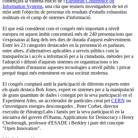
començarà la vintena edició de l'
European Conference on
Information Systems
, una cita que reuneix investigadors de tot el
món amb l'objectiu de presentar els resultats d'estudis exhaustius
realitzats en el camp de sistemes d'informació.
El que està considerat com el congrés més important a nivell
europeu en aquest àmbit concentrarà més de 240 presentacions que
s'exposaran al llarg dels tres dies de durada d'aquest esdeveniment.
Entre les 23 categories destacades en la presentació es parlaran,
entre altres, d'alternatives aplicables a serveis públics com la
transparència i accés a informació per a la ciutadania, mètodes per a
l'adopció i difusió d'aquests sistemes en organitzacions o les
possibilitats d'instaurar aquestes tecnologies a nivell públic i privat
perquè tingui més enteniment en una societat moderna.
El congrés comptarà amb la participació de diferents experts entre
els quals destaca Bob Jones, expert en sistemes per a la manipulació
de grans quantitats de dades i conegut per la seva participació en el
Experiment Atles, un accelerador de partícules creat pel
CERN
on
s'investiguen energies desconegudes , Peter Corbet, director
executiu de iStrategyLabs i famós per la seva participació en la
iniciativa del govern d'Obama, Applications for Democracy i Henry
Chesbrough, professor d'ESADE i Berkley i pare del concepte
"Open Innovation".