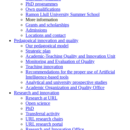
PhD programmes
Own qualifications
Ramon Llull University Summer School
More information
Grants and scholarships
Admissions
Locations and contact
Pedagogical innovation and quality
Our pedagogical model
Strategic plan
Academic-Teaching Quality and Innovation Unit
Monitoring and Evaluation of Quality
Teaching innovation
Recommendations for the proper use of Artificial
Intelligence-based tools
Analytical and university prospective studies
Academic Organization and Quality Office
Research and innovation
Research at URL
Open science
PhD
Transferral activity
URL research chairs
URL research portal
Research and Innovation Office