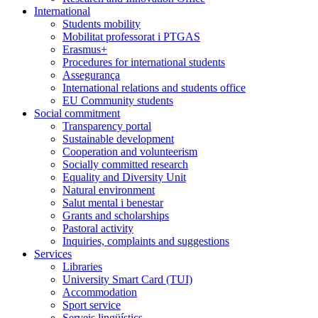
International
Students mobility
Mobilitat professorat i PTGAS
Erasmus+
Procedures for international students
Assegurança
International relations and students office
EU Community students
Social commitment
Transparency portal
Sustainable development
Cooperation and volunteerism
Socially committed research
Equality and Diversity Unit
Natural environment
Salut mental i benestar
Grants and scholarships
Pastoral activity
Inquiries, complaints and suggestions
Services
Libraries
University Smart Card (TUI)
Accommodation
Sport service
Serveis lingüístics