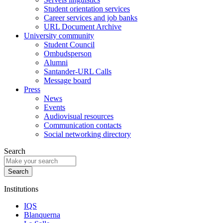
Student orientation services
Career services and job banks
URL Document Archive
University community
Student Council
Ombudsperson
Alumni
Santander-URL Calls
Message board
Press
News
Events
Audiovisual resources
Communication contacts
Social networking directory
Search
Institutions
IQS
Blanquerna