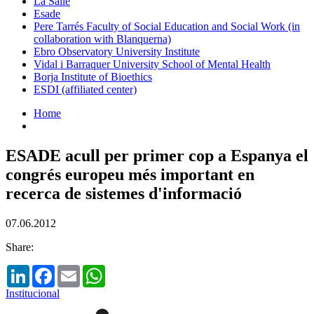
La Salle
Esade
Pere Tarrés Faculty of Social Education and Social Work (in
collaboration with Blanquerna)
Ebro Observatory University Institute
Vidal i Barraquer University School of Mental Health
Borja Institute of Bioethics
ESDI (affiliated center)
Home
ESADE acull per primer cop a Espanya el
congrés europeu més important en
recerca de sistemes d'informació
07.06.2012
Share:
LinkedIn
Facebook
Email
WhatsApp
Institucional