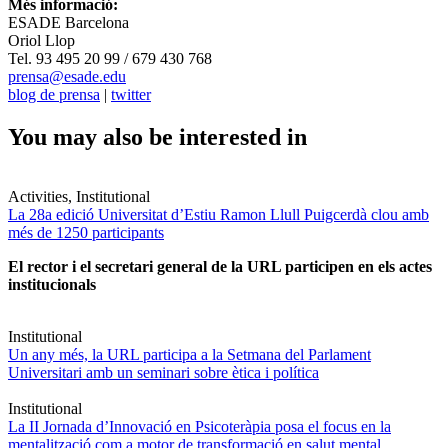
Més informació:
ESADE Barcelona
Oriol Llop
Tel. 93 495 20 99 / 679 430 768
prensa@esade.edu
blog de prensa
|
twitter
You may also be interested in
Activities, Institutional
La 28a edició Universitat d’Estiu Ramon Llull Puigcerdà clou amb
més de 1250 participants
El rector i el secretari general de la URL participen en els actes
institucionals
Institutional
Un any més, la URL participa a la Setmana del Parlament
Universitari amb un seminari sobre ètica i política
Institutional
La II Jornada d’Innovació en Psicoteràpia posa el focus en la
mentalització com a motor de transformació en salut mental