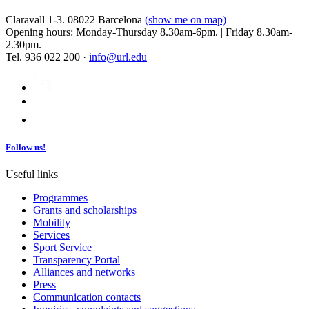
Claravall 1-3. 08022 Barcelona
(show me on map)
Opening hours: Monday-Thursday 8.30am-6pm. | Friday 8.30am-
2.30pm.
Tel. 936 022 200 ·
info@url.edu
Follow us!
Useful links
Programmes
Grants and scholarships
Mobility
Services
Sport Service
Transparency Portal
Alliances and networks
Press
Communication contacts