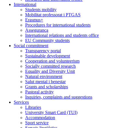
International
Students mobility
Mobilitat professorat i PTGAS
Erasmus+
Procedures for international students
Assegurança
International relations and students office
EU Community students
Social commitment
Transparency portal
Sustainable development
Cooperation and volunteerism
Socially committed research
Equality and Diversity Unit
Natural environment
Salut mental i benestar
Grants and scholarships
Pastoral activity
Inquiries, complaints and suggestions
Services
Libraries
University Smart Card (TUI)
Accommodation
Sport service
Serveis lingüístics