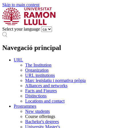
Skip to main content
Select your language
Navegació principal
URL
The Institution
Organization
URL institutions
Marc legislatiu i normativa pròpia
Alliances and networks
Facts and Figures
Distinctions
Locations and contact
Programmes
New students
Course offerings
Bachelor's degrees
University Master's