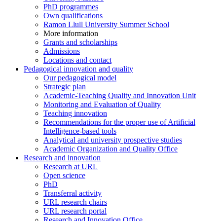
PhD programmes
Own qualifications
Ramon Llull University Summer School
More information
Grants and scholarships
Admissions
Locations and contact
Pedagogical innovation and quality
Our pedagogical model
Strategic plan
Academic-Teaching Quality and Innovation Unit
Monitoring and Evaluation of Quality
Teaching innovation
Recommendations for the proper use of Artificial
Intelligence-based tools
Analytical and university prospective studies
Academic Organization and Quality Office
Research and innovation
Research at URL
Open science
PhD
Transferral activity
URL research chairs
URL research portal
Research and Innovation Office