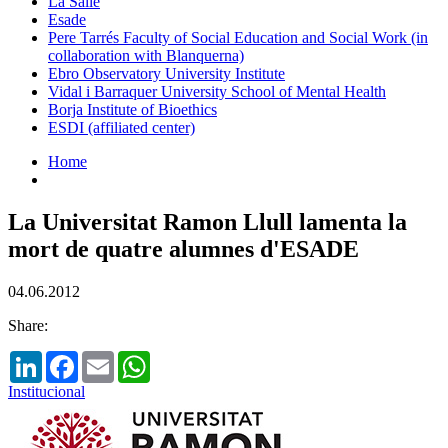
La Salle
Esade
Pere Tarrés Faculty of Social Education and Social Work (in
collaboration with Blanquerna)
Ebro Observatory University Institute
Vidal i Barraquer University School of Mental Health
Borja Institute of Bioethics
ESDI (affiliated center)
Home
La Universitat Ramon Llull lamenta la
mort de quatre alumnes d'ESADE
04.06.2012
Share:
LinkedIn
Facebook
Email
WhatsApp
Institucional