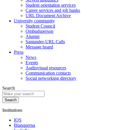
Student orientation services
Career services and job banks
URL Document Archive
University community
Student Council
Ombudsperson
Alumni
Santander-URL Calls
Message board
Press
News
Events
Audiovisual resources
Communication contacts
Social networking directory
Search
Institutions
IQS
Blanquerna