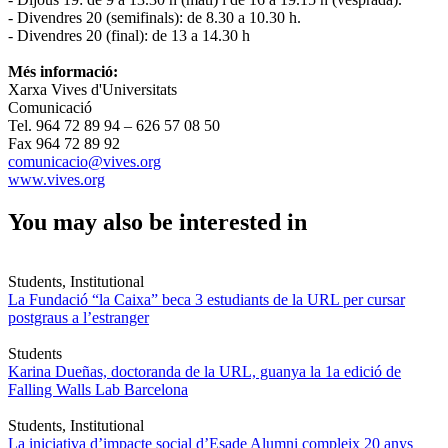
- Divendres 20 (semifinals): de 8.30 a 10.30 h.
- Divendres 20 (final): de 13 a 14.30 h
Més informació:
Xarxa Vives d'Universitats
Comunicació
Tel. 964 72 89 94 – 626 57 08 50
Fax 964 72 89 92
comunicacio@vives.org
www.vives.org
You may also be interested in
Students, Institutional
La Fundació “la Caixa” beca 3 estudiants de la URL per cursar
postgraus a l’estranger
Students
Karina Dueñas, doctoranda de la URL, guanya la 1a edició de
Falling Walls Lab Barcelona
Students, Institutional
La iniciativa d’impacte social d’Esade Alumni compleix 20 anys