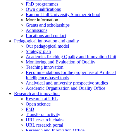
PhD programmes
Own qualifications
Ramon Llull University Summer School
More information
Grants and scholarships
Admissions
Locations and contact
Pedagogical innovation and quality
Our pedagogical model
Strategic plan
Academic-Teaching Quality and Innovation Unit
Monitoring and Evaluation of Quality
Teaching innovation
Recommendations for the proper use of Artificial
Intelligence-based tools
Analytical and university prospective studies
Academic Organization and Quality Office
Research and innovation
Research at URL
Open science
PhD
Transferral activity
URL research chairs
URL research portal
Research and Innovation Office