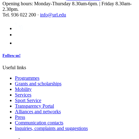
Opening hours: Monday-Thursday 8.30am-6pm. | Friday 8.30am-
2.30pm.
Tel. 936 022 200 ·
info@url.edu
Follow us!
Useful links
Programmes
Grants and scholarships
Mobility
Services
Sport Service
Transparency Portal
Alliances and networks
Press
Communication contacts
Inquiries, complaints and suggestions