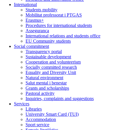
International
Students mobility
Mobilitat professorat i PTGAS
Erasmus+
Procedures for international students
Assegurança
International relations and students office
EU Community students
Social commitment
Transparency portal
Sustainable development
Cooperation and volunteerism
Socially committed research
Equality and Diversity Unit
Natural environment
Salut mental i benestar
Grants and scholarships
Pastoral activity
Inquiries, complaints and suggestions
Services
Libraries
University Smart Card (TUI)
Accommodation
Sport service
Serveis lingüístics