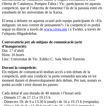
Oberta de Catalunya, Pompeu Fabra i Vic- participaran en aquesta
competició, que té l’objectiu de fomentar l’ús de la paraula entre els
estudiants de les universitats de la Xarxa.
El tema a debatre en aquesta ocasió pels equips participants és «Els
indignats: un nou corrent de pensament?» i la competició es podrà
seguir en directe a través de
www.vives.org
i a Twitter, a través de
l’etiqueta #lligadedebat.
Convocatòria per als mitjans de comunicació (acte
d’inauguració):
Dia: 17 d’abril
Hora: 16 hores
Lloc: Universitat de Vic. Edifici C. Sala Mercè Torrents
Durant la competició:
Els mitjans de comunicació tindran accés a tots debats de la
competició, amb una condició: la porta romandrà tancada en tot
moment durant el desenvolupament dels debats. Per tant, només es
podrà accedir i eixir durant les pauses.
Cada debat té una durada de 40 minuts i l’horari serà:
- Dimarts 17: de 17.15 a 19.15 h
- Dimecres 18: de 9 a 13.30 h (matí) i de 16 a 19.15 h (vesprada).
- Dijous 19: de 9 a 13.30 h (matí) i de 16 a 19.15 h (vesprada).