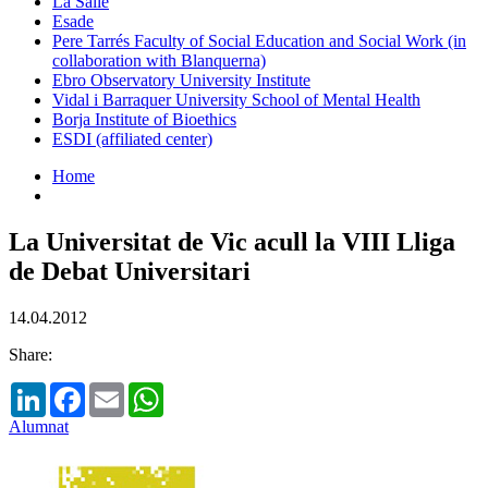
La Salle
Esade
Pere Tarrés Faculty of Social Education and Social Work (in
collaboration with Blanquerna)
Ebro Observatory University Institute
Vidal i Barraquer University School of Mental Health
Borja Institute of Bioethics
ESDI (affiliated center)
Home
La Universitat de Vic acull la VIII Lliga
de Debat Universitari
14.04.2012
Share:
LinkedIn
Facebook
Email
WhatsApp
Alumnat