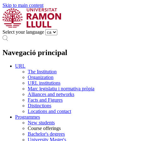
Skip to main content
Select your language
Navegació principal
URL
The Institution
Organization
URL institutions
Marc legislatiu i normativa pròpia
Alliances and networks
Facts and Figures
Distinctions
Locations and contact
Programmes
New students
Course offerings
Bachelor's degrees
University Master's