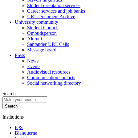
Student orientation services
Career services and job banks
URL Document Archive
University community
Student Council
Ombudsperson
Alumni
Santander-URL Calls
Message board
Press
News
Events
Audiovisual resources
Communication contacts
Social networking directory
Search
Institutions
IQS
Blanquerna