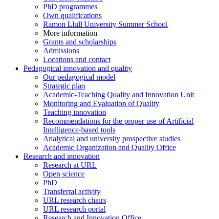
PhD programmes
Own qualifications
Ramon Llull University Summer School
More information
Grants and scholarships
Admissions
Locations and contact
Pedagogical innovation and quality
Our pedagogical model
Strategic plan
Academic-Teaching Quality and Innovation Unit
Monitoring and Evaluation of Quality
Teaching innovation
Recommendations for the proper use of Artificial
Intelligence-based tools
Analytical and university prospective studies
Academic Organization and Quality Office
Research and innovation
Research at URL
Open science
PhD
Transferral activity
URL research chairs
URL research portal
Research and Innovation Office