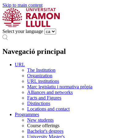
Skip to main content
Select your language
Navegació principal
URL
The Institution
Organization
URL institutions
Marc legislatiu i normativa pròpia
Alliances and networks
Facts and Figures
Distinctions
Locations and contact
Programmes
New students
Course offerings
Bachelor's degrees
University Master's