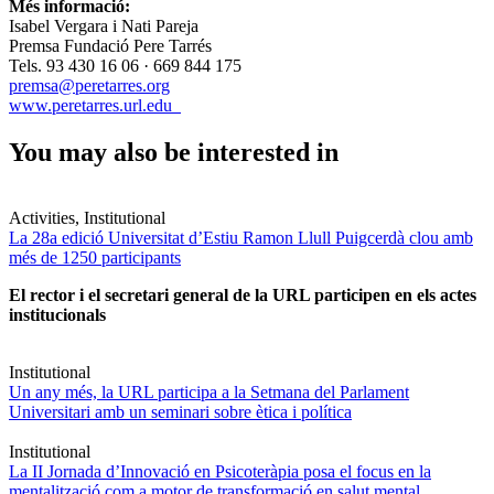
Més informació:
Isabel Vergara i Nati Pareja
Premsa Fundació Pere Tarrés
Tels. 93 430 16 06 · 669 844 175
premsa@peretarres.org
www.peretarres.url.edu
You may also be interested in
Activities, Institutional
La 28a edició Universitat d’Estiu Ramon Llull Puigcerdà clou amb
més de 1250 participants
El rector i el secretari general de la URL participen en els actes
institucionals
Institutional
Un any més, la URL participa a la Setmana del Parlament
Universitari amb un seminari sobre ètica i política
Institutional
La II Jornada d’Innovació en Psicoteràpia posa el focus en la
mentalització com a motor de transformació en salut mental