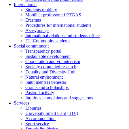
International
Students mobility
Mobilitat professorat i PTGAS
Erasmus+
Procedures for international students
Assegurança
International relations and students office
EU Community students
Social commitment
Transparency portal
Sustainable development
Cooperation and volunteerism
Socially committed research
Equality and Diversity Unit
Natural environment
Salut mental i benestar
Grants and scholarships
Pastoral activity
Inquiries, complaints and suggestions
Services
Libraries
University Smart Card (TUI)
Accommodation
Sport service
Serveis lingüístics