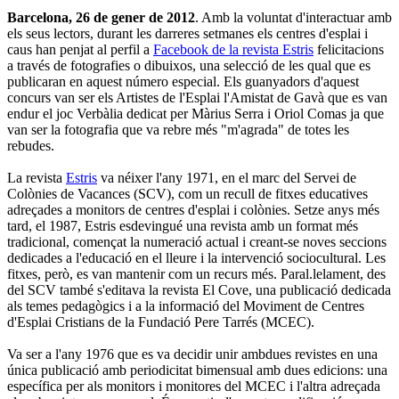
Barcelona, 26 de gener de 2012
. Amb la voluntat d'interactuar amb
els seus lectors, durant les darreres setmanes els centres d'esplai i
caus han penjat al perfil a
Facebook de la revista Estris
felicitacions
a través de fotografies o dibuixos, una selecció de les qual que es
publicaran en aquest número especial. Els guanyadors d'aquest
concurs van ser els Artistes de l'Esplai l'Amistat de Gavà que es van
endur el joc Verbàlia dedicat per Màrius Serra i Oriol Comas ja que
van ser la fotografia que va rebre més "m'agrada" de totes les
rebudes.
La revista
Estris
va néixer l'any 1971, en el marc del Servei de
Colònies de Vacances (SCV), com un recull de fitxes educatives
adreçades a monitors de centres d'esplai i colònies. Setze anys més
tard, el 1987, Estris esdevingué una revista amb un format més
tradicional, començat la numeració actual i creant-se noves seccions
dedicades a l'educació en el lleure i la intervenció sociocultural. Les
fitxes, però, es van mantenir com un recurs més. Paral.lelament, des
del SCV també s'editava la revista El Cove, una publicació dedicada
als temes pedagògics i a la informació del Moviment de Centres
d'Esplai Cristians de la Fundació Pere Tarrés (MCEC).
Va ser a l'any 1976 que es va decidir unir ambdues revistes en una
única publicació amb periodicitat bimensual amb dues edicions: una
específica per als monitors i monitores del MCEC i l'altra adreçada