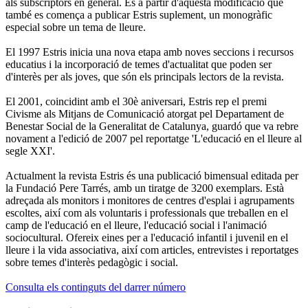
als subscriptors en general. És a partir d'aquesta modificació que
també es comença a publicar Estris suplement, un monogràfic
especial sobre un tema de lleure.
El 1997 Estris inicia una nova etapa amb noves seccions i recursos
educatius i la incorporació de temes d'actualitat que poden ser
d'interès per als joves, que són els principals lectors de la revista.
El 2001, coincidint amb el 30è aniversari, Estris rep el premi
Civisme als Mitjans de Comunicació atorgat pel Departament de
Benestar Social de la Generalitat de Catalunya, guardó que va rebre
novament a l'edició de 2007 pel reportatge 'L'educació en el lleure al
segle XXI'.
Actualment la revista Estris és una publicació bimensual editada per
la Fundació Pere Tarrés, amb un tiratge de 3200 exemplars. Està
adreçada als monitors i monitores de centres d'esplai i agrupaments
escoltes, així com als voluntaris i professionals que treballen en el
camp de l'educació en el lleure, l'educació social i l'animació
sociocultural. Ofereix eines per a l'educació infantil i juvenil en el
lleure i la vida associativa, així com articles, entrevistes i reportatges
sobre temes d'interès pedagògic i social.
Consulta els continguts del darrer número