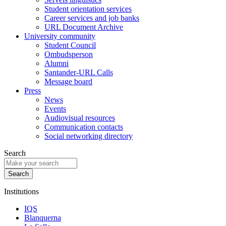
Student orientation services
Career services and job banks
URL Document Archive
University community
Student Council
Ombudsperson
Alumni
Santander-URL Calls
Message board
Press
News
Events
Audiovisual resources
Communication contacts
Social networking directory
Search
Institutions
IQS
Blanquerna