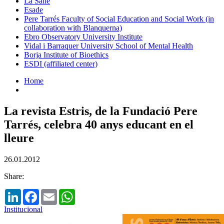
La Salle
Esade
Pere Tarrés Faculty of Social Education and Social Work (in
collaboration with Blanquerna)
Ebro Observatory University Institute
Vidal i Barraquer University School of Mental Health
Borja Institute of Bioethics
ESDI (affiliated center)
Home
La revista Estris, de la Fundació Pere
Tarrés, celebra 40 anys educant en el
lleure
26.01.2012
Share:
LinkedIn
Facebook
Email
WhatsApp
Institucional