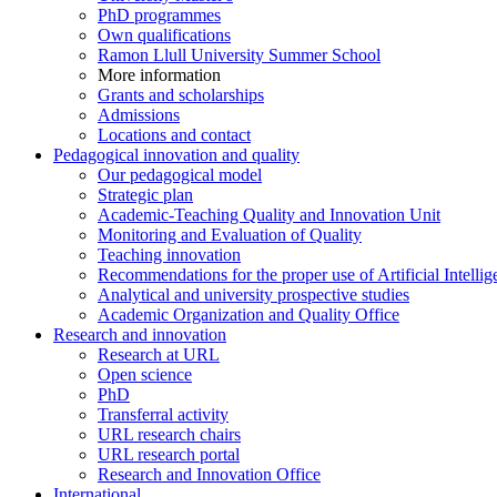
PhD programmes
Own qualifications
Ramon Llull University Summer School
More information
Grants and scholarships
Admissions
Locations and contact
Pedagogical innovation and quality
Our pedagogical model
Strategic plan
Academic-Teaching Quality and Innovation Unit
Monitoring and Evaluation of Quality
Teaching innovation
Recommendations for the proper use of Artificial Intellig
Analytical and university prospective studies
Academic Organization and Quality Office
Research and innovation
Research at URL
Open science
PhD
Transferral activity
URL research chairs
URL research portal
Research and Innovation Office
International