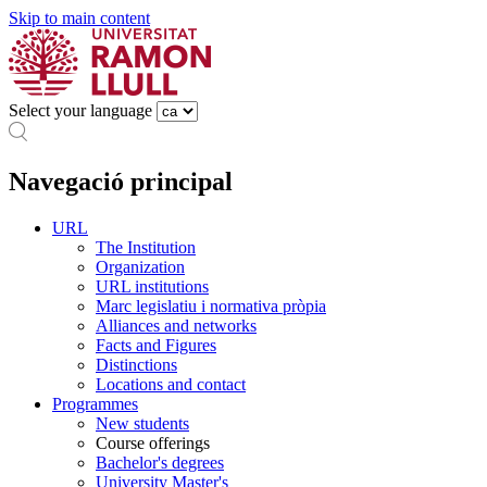
Skip to main content
Select your language
Navegació principal
URL
The Institution
Organization
URL institutions
Marc legislatiu i normativa pròpia
Alliances and networks
Facts and Figures
Distinctions
Locations and contact
Programmes
New students
Course offerings
Bachelor's degrees
University Master's