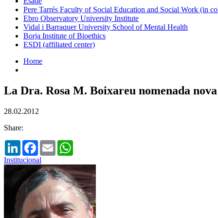
Esade
Pere Tarrés Faculty of Social Education and Social Work (in co
Ebro Observatory University Institute
Vidal i Barraquer University School of Mental Health
Borja Institute of Bioethics
ESDI (affiliated center)
Home
La Dra. Rosa M. Boixareu nomenada nova s
28.02.2012
Share:
LinkedIn
Facebook
Email
WhatsApp
Institucional