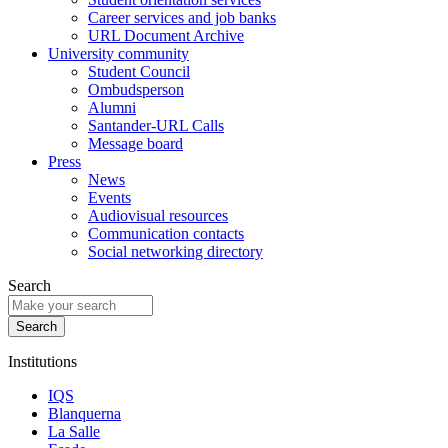
Career services and job banks
URL Document Archive
University community
Student Council
Ombudsperson
Alumni
Santander-URL Calls
Message board
Press
News
Events
Audiovisual resources
Communication contacts
Social networking directory
Search
Institutions
IQS
Blanquerna
La Salle