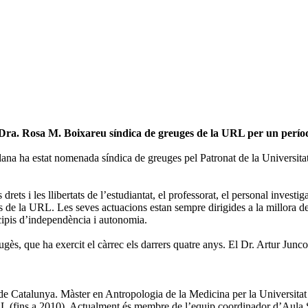
Dra. Rosa M. Boixareu síndica de greuges de la URL per un perío
lana ha estat nomenada síndica de greuges pel Patronat de la Universit
rets i les llibertats de l’estudiantat, el professorat, el personal investi
s de la URL. Les seves actuacions estan sempre dirigides a la millora de l
ncipis d’independència i autonomia.
, que ha exercit el càrrec els darrers quatre anys. El Dr. Artur Junco
 de Catalunya. Màster en Antropologia de la Medicina per la Universit
RL (fins a 2010). Actualment és membre de l’equip coordinador d’Aula S