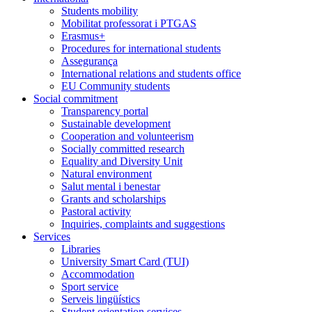
Students mobility
Mobilitat professorat i PTGAS
Erasmus+
Procedures for international students
Assegurança
International relations and students office
EU Community students
Social commitment
Transparency portal
Sustainable development
Cooperation and volunteerism
Socially committed research
Equality and Diversity Unit
Natural environment
Salut mental i benestar
Grants and scholarships
Pastoral activity
Inquiries, complaints and suggestions
Services
Libraries
University Smart Card (TUI)
Accommodation
Sport service
Serveis lingüístics
Student orientation services