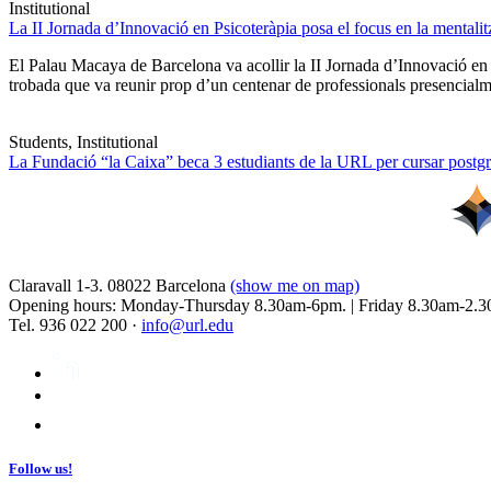
Institutional
La II Jornada d’Innovació en Psicoteràpia posa el focus en la mentali
El Palau Macaya de Barcelona va acollir la II Jornada d’Innovació en
trobada que va reunir prop d’un centenar de professionals presencia
Students, Institutional
La Fundació “la Caixa” beca 3 estudiants de la URL per cursar postgra
Claravall 1-3. 08022 Barcelona
(show me on map)
Opening hours: Monday-Thursday 8.30am-6pm. | Friday 8.30am-2.3
Tel. 936 022 200 ·
info@url.edu
Follow us!