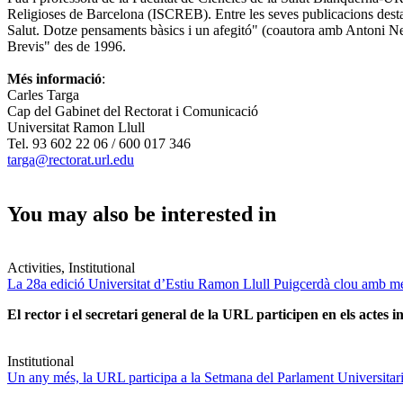
Religioses de Barcelona (ISCREB). Entre les seves publicacions destaq
Salut. Dotze pensaments bàsics i un afegitó" (coautora amb Antoni Nello
Brevis" des de 1996.
Més informació
:
Carles Targa
Cap del Gabinet del Rectorat i Comunicació
Universitat Ramon Llull
Tel. 93 602 22 06 / 600 017 346
targa@rectorat.url.edu
You may also be interested in
Activities, Institutional
La 28a edició Universitat d’Estiu Ramon Llull Puigcerdà clou amb mé
El rector i el secretari general de la URL participen en els actes in
Institutional
Un any més, la URL participa a la Setmana del Parlament Universitari 