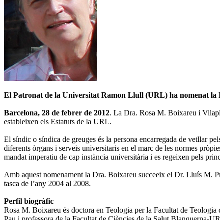
El Patronat de la Universitat Ramon Llull (URL) ha nomenat la 
Barcelona, 28 de febrer de 2012
. La Dra. Rosa M. Boixareu i Vilap
estableixen els Estatuts de la URL.
El síndic o síndica de greuges és la persona encarregada de vetllar pels d
diferents òrgans i serveis universitaris en el marc de les normes pròpie
mandat imperatiu de cap instància universitària i es regeixen pels pri
Amb aquest nomenament la Dra. Boixareu succeeix el Dr. Lluís M. Pugès
tasca de l’any 2004 al 2008.
Perfil biogràfic
Rosa M. Boixareu és doctora en Teologia per la Facultat de Teologia
Pau i professora de la Facultat de Ciències de la Salut Blanquerna-U