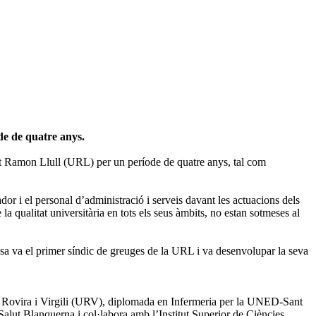
de de quatre anys.
at Ramon Llull (URL) per un període de quatre anys, tal com
gador i el personal d’administració i serveis davant les actuacions dels
a qualitat universitària en tots els seus àmbits, no estan sotmeses al
sa va el primer síndic de greuges de la URL i va desenvolupar la seva
at Rovira i Virgili (URV), diplomada en Infermeria per la UNED-Sant
alut Blanquerna i col·labora amb l’Institut Superior de Ciències