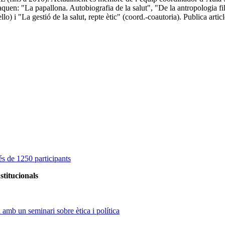
uen: "La papallona. Autobiografia de la salut", "De la antropologia fil
) i "La gestió de la salut, repte ètic" (coord.-coautoria). Publica arti
s de 1250 participants
stitucionals
amb un seminari sobre ètica i política