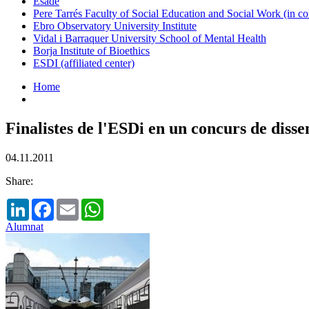
Esade
Pere Tarrés Faculty of Social Education and Social Work (in co
Ebro Observatory University Institute
Vidal i Barraquer University School of Mental Health
Borja Institute of Bioethics
ESDI (affiliated center)
Home
Finalistes de l'ESDi en un concurs de disse
04.11.2011
Share:
LinkedIn
Facebook
Email
WhatsApp
Alumnat