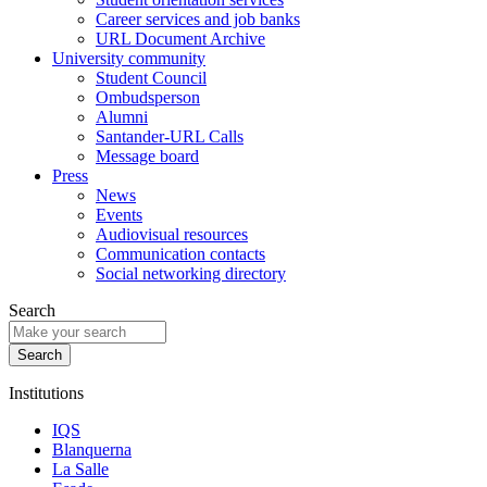
Career services and job banks
URL Document Archive
University community
Student Council
Ombudsperson
Alumni
Santander-URL Calls
Message board
Press
News
Events
Audiovisual resources
Communication contacts
Social networking directory
Search
Institutions
IQS
Blanquerna
La Salle