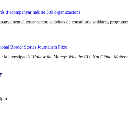
prés d’acompanyar més de 500 organitzacions
nyament al tercer sector, activitats de consultoria solidària, programe
onal Border Stories Journalism Prize
r la investigació “
Follow the Money: Why the EU, Not China, Matters
0pm.