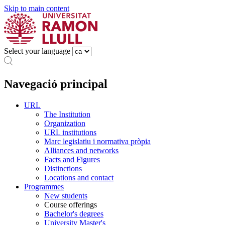
Skip to main content
Select your language
Navegació principal
URL
The Institution
Organization
URL institutions
Marc legislatiu i normativa pròpia
Alliances and networks
Facts and Figures
Distinctions
Locations and contact
Programmes
New students
Course offerings
Bachelor's degrees
University Master's