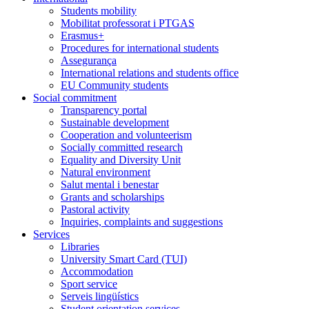
Students mobility
Mobilitat professorat i PTGAS
Erasmus+
Procedures for international students
Assegurança
International relations and students office
EU Community students
Social commitment
Transparency portal
Sustainable development
Cooperation and volunteerism
Socially committed research
Equality and Diversity Unit
Natural environment
Salut mental i benestar
Grants and scholarships
Pastoral activity
Inquiries, complaints and suggestions
Services
Libraries
University Smart Card (TUI)
Accommodation
Sport service
Serveis lingüístics
Student orientation services