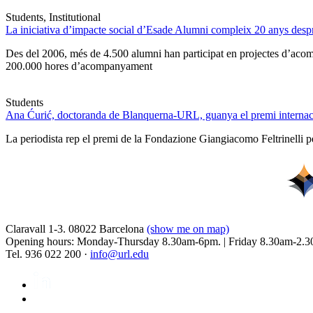
Students, Institutional
La iniciativa d’impacte social d’Esade Alumni compleix 20 anys des
Des del 2006, més de 4.500 alumni han participat en projectes d’acompa
200.000 hores d’acompanyament
Students
Ana Ćurić, doctoranda de Blanquerna-URL, guanya el premi internaci
La periodista rep el premi de la Fondazione Giangiacomo Feltrinelli pe
Claravall 1-3. 08022 Barcelona
(show me on map)
Opening hours: Monday-Thursday 8.30am-6pm. | Friday 8.30am-2.3
Tel. 936 022 200 ·
info@url.edu