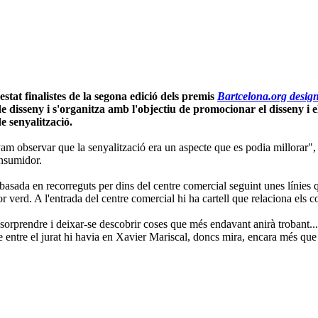
at finalistes de la segona edició dels premis
Bartcelona.org design
e disseny i s'organitza amb l'objectiu de promocionar el disseny i e
 senyalització.
vam observar que la senyalització era un aspecte que es podia millorar",
onsumidor.
basada en recorreguts per dins del centre comercial seguint unes línies q
 verd. A l'entrada del centre comercial hi ha cartell que relaciona els c
 sorprendre i deixar-se descobrir coses que més endavant anirà trobant.
 entre el jurat hi havia en Xavier Mariscal, doncs mira, encara més que