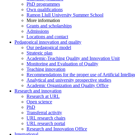
PhD programmes
Own qualifications
Ramon Llull University Summer School
More information
Grants and scholarships
Admissions
Locations and contact
Pedagogical innovation and quality
Our pedagogical model
Strategic plan
Academic-Teaching Quality and Innovation Unit
Monitoring and Evaluation of Quality
Teaching innovation
Recommendations for the proper use of Artificial Intellig
Analytical and university prospective studies
Academic Organization and Quality Office
Research and innovation
Research at URL
Open science
PhD
Transferral activity
URL research chairs
URL research portal
Research and Innovation Office
International