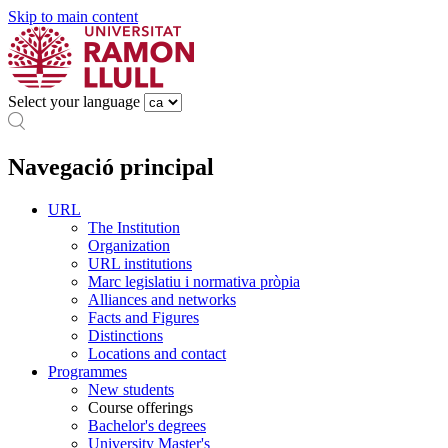
Skip to main content
Select your language
Navegació principal
URL
The Institution
Organization
URL institutions
Marc legislatiu i normativa pròpia
Alliances and networks
Facts and Figures
Distinctions
Locations and contact
Programmes
New students
Course offerings
Bachelor's degrees
University Master's