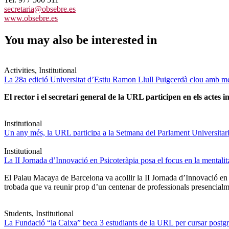
secretaria@obsebre.es
www.obsebre.es
You may also be interested in
Activities, Institutional
La 28a edició Universitat d’Estiu Ramon Llull Puigcerdà clou amb mé
El rector i el secretari general de la URL participen en els actes in
Institutional
Un any més, la URL participa a la Setmana del Parlament Universitari 
Institutional
La II Jornada d’Innovació en Psicoteràpia posa el focus en la mentali
El Palau Macaya de Barcelona va acollir la II Jornada d’Innovació en
trobada que va reunir prop d’un centenar de professionals presencia
Students, Institutional
La Fundació “la Caixa” beca 3 estudiants de la URL per cursar postgra