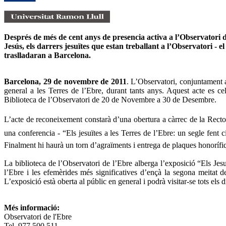
Després de més de cent anys de presencia activa a l’Observatori
Jesús, els darrers jesuïtes que estan treballant a l’Observatori - 
traslladaran a Barcelona.
Barcelona, 29 de novembre de 2011
. L’Observatori, conjuntament 
general a les Terres de l’Ebre, durant tants anys. Aquest acte es c
Biblioteca de l’Observatori de 20 de Novembre a 30 de Desembre.
L’acte de reconeixement constarà d’una obertura a càrrec de la Recto
una conferencia - “Els jesuïtes a les Terres de l’Ebre: un segle fent 
Finalment hi haurà un torn d’agraïments i entrega de plaques honorífiq
La biblioteca de l’Observatori de l’Ebre alberga l’exposició “Els Jesu
l’Ebre i les efemèrides més significatives d’ençà la segona meitat d
L’exposició està oberta al públic en general i podrà visitar-se tots els
Més informació:
Observatori de l'Ebre
Tel. 977 500 511