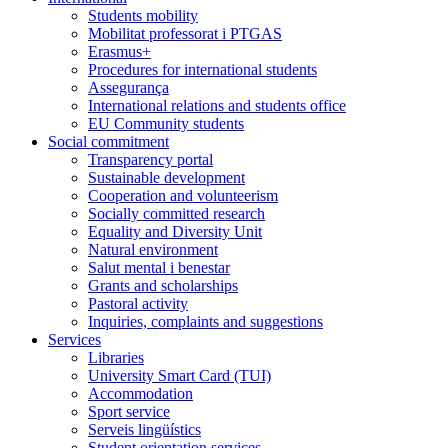
Students mobility
Mobilitat professorat i PTGAS
Erasmus+
Procedures for international students
Assegurança
International relations and students office
EU Community students
Social commitment
Transparency portal
Sustainable development
Cooperation and volunteerism
Socially committed research
Equality and Diversity Unit
Natural environment
Salut mental i benestar
Grants and scholarships
Pastoral activity
Inquiries, complaints and suggestions
Services
Libraries
University Smart Card (TUI)
Accommodation
Sport service
Serveis lingüístics
Student orientation services