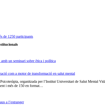
s de 1250 participants
stitucionals
amb un seminari sobre ètica i política
tzació com a motor de transformació en salut mental
 Psicoteràpia, organitzada per l’Institut Universitari de Salut Menta
lment i més de 150 en format…
us a l’estranger