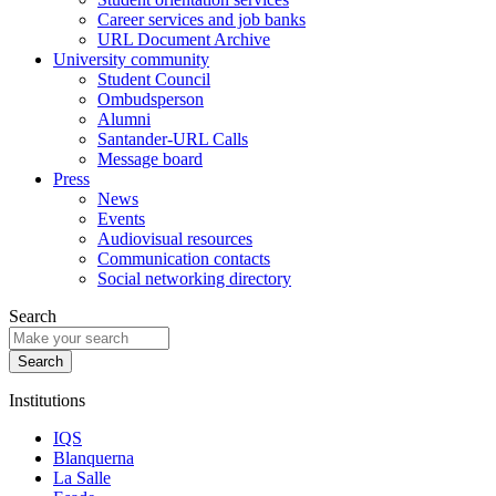
Career services and job banks
URL Document Archive
University community
Student Council
Ombudsperson
Alumni
Santander-URL Calls
Message board
Press
News
Events
Audiovisual resources
Communication contacts
Social networking directory
Search
Institutions
IQS
Blanquerna
La Salle