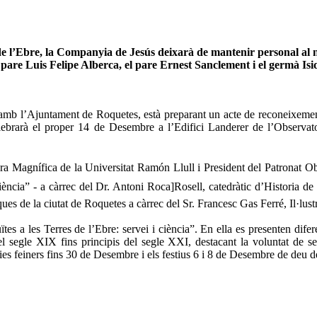
 de l’Ebre, la Companyia de Jesús deixarà de mantenir personal al
el pare Luis Felipe Alberca, el pare Ernest Sanclement i el germà Is
amb l’Ajuntament de Roquetes, està preparant un acte de reconeixemen
elebrarà el proper 14 de Desembre a l’Edifici Landerer de l’Observato
ra Magnífica de la Universitat Ramón Llull i President del Patronat Obs
ciència” - a càrrec del Dr. Antoni Roca]Rosell, catedràtic d’Historia de
ues de la ciutat de Roquetes a càrrec del Sr. Francesc Gas Ferré, Il·lus
ïtes a les Terres de l’Ebre: servei i ciència”. En ella es presenten dife
el segle XIX fins principis del segle XXI, destacant la voluntat de s
 dies feiners fins 30 de Desembre i els festius 6 i 8 de Desembre de deu de