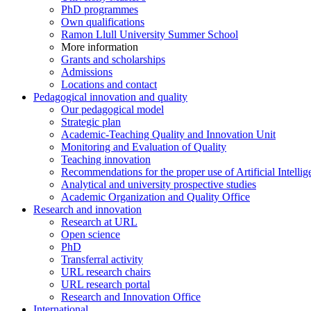
PhD programmes
Own qualifications
Ramon Llull University Summer School
More information
Grants and scholarships
Admissions
Locations and contact
Pedagogical innovation and quality
Our pedagogical model
Strategic plan
Academic-Teaching Quality and Innovation Unit
Monitoring and Evaluation of Quality
Teaching innovation
Recommendations for the proper use of Artificial Intellig
Analytical and university prospective studies
Academic Organization and Quality Office
Research and innovation
Research at URL
Open science
PhD
Transferral activity
URL research chairs
URL research portal
Research and Innovation Office
International