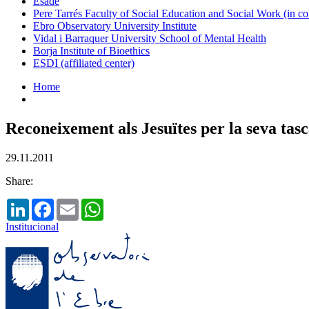
Esade
Pere Tarrés Faculty of Social Education and Social Work (in co
Ebro Observatory University Institute
Vidal i Barraquer University School of Mental Health
Borja Institute of Bioethics
ESDI (affiliated center)
Home
Reconeixement als Jesuïtes per la seva tasc
29.11.2011
Share:
LinkedIn
Facebook
Email
WhatsApp
Institucional