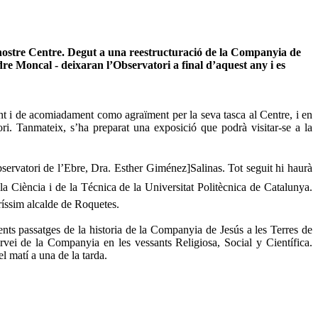
 nostre Centre. Degut a una reestructuració de la Companyia de
idre Moncal - deixaran l’Observatori a final d’aquest any i es
t i de acomiadament como agraïment per la seva tasca al Centre, i en
ri. Tanmateix, s’ha preparat una exposició que podrà visitar-se a la
ervatori de l’Ebre, Dra. Esther Giménez]Salinas. Tot seguit hi haurà
 la Ciència i de la Técnica de la Universitat Politècnica de Catalunya.
tríssim alcalde de Roquetes.
rents passatges de la historia de la Companyia de Jesús a les Terres de
ervei de la Companyia en les vessants Religiosa, Social y Científica.
l matí a una de la tarda.