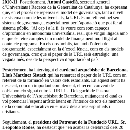
2010-11
. Posteriorment,
Antoni Castellà
, secretari general
d’Universitats i Recerca de la Generalitat de Catalunya, ha expressat
que, en el procés de repensar el model de governança, tant a nivell
de sistema com de les universitats, la URL és un referent pel seu
sistema de governança, especialment per l’aportació que pot fer al
sistema públic. “Al cap i a la fi, és veure com som capaços
d’aprofundir en autonomia universitària, real, que vingui lligada amb
el que és retre comptes i un model de finançament molt lligat al
contracte programa. En els dos àmbits, tan amb l’oferta de
programació, especialment en la d’excel·lència, com en els models
de governança, crec que el paper de la URL serà estratègic, una
vegada més, des de la perspectiva d’aportació al país”.
Posteriorment ha intervingut el
cardenal arquebisbe de Barcelona,
Lluís Martínez Sistach
qui ha remarcat el paper de la URL com un
referent de la formació en valors dels estudiants. En aquest sentit ha
destacat, com un important complement, el recent conveni de
col·laboració signat entre la URL i la Delegació de Pastoral
Universitària de l’Arquebisbat de Barcelona, mitjançant el qual es
vol potenciar l’esperit artístic latent en l’interior de tots els membres
de la comunitat educativa en el marc dels arrels espirituals i
cristianes.
Seguidament, el
president del Patronat de la Fundació URL, Sr.
Leopoldo Rodés
, ha destacat que “en acabar la celebració dels 20