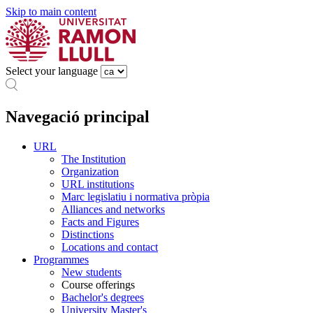
Skip to main content
Select your language
Navegació principal
URL
The Institution
Organization
URL institutions
Marc legislatiu i normativa pròpia
Alliances and networks
Facts and Figures
Distinctions
Locations and contact
Programmes
New students
Course offerings
Bachelor's degrees
University Master's