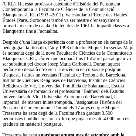
(URL). Ha estat professor catedràtic d'Història del Pensament
Contemporani a la Facultat de Ciències de la Comunicació
Blanquerna-URL (1993 –2011). Va estudiar a l’École des Hautes
Études (Paris, Sorbonne) també va ser mestre d’ensenyament
primari i mestre de català. De fet, des de 1961 ha impartit classes a
Blanquerna fins a l’actualitat.
Després d’una llarga experiència com a professor en els camps de la
pedagogia i la filosofia, l’any 1993 el doctor Miquel Tresserras Majó
és nomenat degà de la nova Facultat de Ciències de la Comunicació
Blanquerna-URL, càrrec que ocuparà fins l'1 d'abril passat quan va
ser substituït pel doctor Josep Maria Carbonell. Durant aquest
període no deixarà d’exercir la docència en cursos de postgrau
d’aquesta i altres universitats [Facultat de Teologia de Barcelona,
Institut de Ciències Religioses de Barcelona, Institut de Ciències
Religioses de Vic, Universidad Pontificia de Salamanca, Escola
Universitària de formació del professorat "Balmes" dels Estudis
universitaris de Vic, Universitat Autònoma de Barcelona], i
impartirà, de manera ininterrompuda, l’assignatura Història del
Pensament Contemporani. Durant els 17 anys en què Miquel
Tresserras ha estat degà de la Facultat s'han graduat 3.500
periodistes i publicitaris, una xifra que puja a més de 4.000 amb els
graduats en màsters i postgraus.
Tresserras ha estat
guardonat aquest mes de setembre amb la