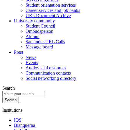
Student orientation services
Career services and job banks
URL Document Archive
University community
Student Council
Ombudsperson
Alumni
Santander-URL Calls
Message board
Press
News
Events
Audiovisual resources
Communication contacts
Social networking directory
Search
Institutions
IQS
Blanquerna