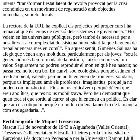
intenta “transformar l’estat latent de revolta provocat per la crisi
econòmica en un moviment de regeneració amb objectius
immediats, sobretot locals”.
La rectora de la URL ha explicat els projectes pel proper curs i ha
remarcat que és temps de revisió dels sistemes de governança: “Ho
veiem en les universitats públiques, però també és necessari per a
nosaltres. La com¬plexitat del sistema universitari fa que haguem de
treballar encara més en comú”. En aquest sentit, Giménez-Salinas ha
afegit que vénen anys molt durs, particularment per als joves: “sou la
generació més ben formada de la història, i això sempre serà un
valor. Segurament no podreu reproduir el món en què heu nascut; no
passa res, no tot era bo. En canvi, sou ecologistes perquè estimeu el
medi ambient; valents, perquè no hi enteneu de fronteres; solidaris,
perquè us impliqueu amb els problemes; imaginatius, perquè ja no
podeu comprar-ho tot... Fins ara us criticàvem perquè dèiem que
éreu apolítics, que res no us mobilitzava. Però heu demostrat que
quan toca sí que sortiu al carrer, sí que hi enteneu en política. És clar
que ara us critiquem perquè no ho feu ordenadament ni de la manera
com ens agradaria...”.
Perfil biogràfic de Miquel Tresserras
Nascut l'11 de novembre de 1943 a Aiguafreda (Vallès Oriental)
Tresserras és llicenciat en Filosofia i Lletres per la Universitat de
Barcelona i és doctor en Pedagogia per la Universitat Ramon Llull