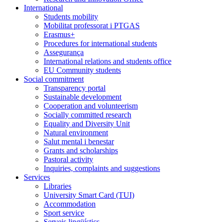
International
Students mobility
Mobilitat professorat i PTGAS
Erasmus+
Procedures for international students
Assegurança
International relations and students office
EU Community students
Social commitment
Transparency portal
Sustainable development
Cooperation and volunteerism
Socially committed research
Equality and Diversity Unit
Natural environment
Salut mental i benestar
Grants and scholarships
Pastoral activity
Inquiries, complaints and suggestions
Services
Libraries
University Smart Card (TUI)
Accommodation
Sport service
Serveis lingüístics