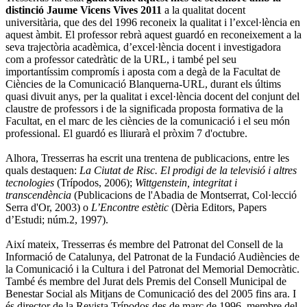
distinció Jaume Vicens Vives 2011
a la qualitat docent
universitària, que des del 1996 reconeix la qualitat i l’excel·lència en
aquest àmbit. El professor rebrà aquest guardó en reconeixement a la
seva trajectòria acadèmica, d’excel·lència docent i investigadora
com a professor catedràtic de la URL, i també pel seu
importantíssim compromís i aposta com a degà de la Facultat de
Ciències de la Comunicació Blanquerna-URL, durant els últims
quasi divuit anys, per la qualitat i excel·lència docent del conjunt del
claustre de professors i de la significada proposta formativa de la
Facultat, en el marc de les ciències de la comunicació i el seu món
professional. El guardó es lliurarà el pròxim 7 d'octubre.
Alhora, Tresserras ha escrit una trentena de publicacions, entre les
quals destaquen:
La Ciutat de Risc. El prodigi de la televisió i altres
tecnologies
(Trípodos, 2006);
Wittgenstein, integritat i
transcendència
(Publicacions de l'Abadia de Montserrat, Col·lecció
Serra d'Or, 2003) o
L’Encontre estètic
(Dèria Editors, Papers
d’Estudi; núm.2, 1997).
Així mateix, Tresserras és membre del Patronat del Consell de la
Informació de Catalunya, del Patronat de la Fundació Audiències de
la Comunicació i la Cultura i del Patronat del Memorial Democràtic.
També és membre del Jurat dels Premis del Consell Municipal de
Benestar Social als Mitjans de Comunicació des del 2005 fins ara. I
és director de la Revista Trípodos des de març de 1996, membre del