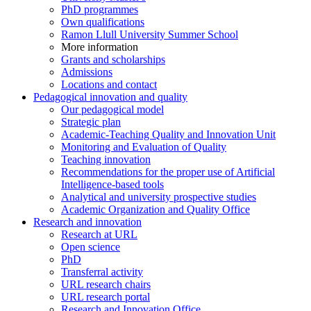
PhD programmes
Own qualifications
Ramon Llull University Summer School
More information
Grants and scholarships
Admissions
Locations and contact
Pedagogical innovation and quality
Our pedagogical model
Strategic plan
Academic-Teaching Quality and Innovation Unit
Monitoring and Evaluation of Quality
Teaching innovation
Recommendations for the proper use of Artificial
Intelligence-based tools
Analytical and university prospective studies
Academic Organization and Quality Office
Research and innovation
Research at URL
Open science
PhD
Transferral activity
URL research chairs
URL research portal
Research and Innovation Office