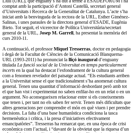
Llull (URL), que enguany s’ha dut a terme a ESADEFORUM i ha
comptat amb la participació d’Antoni Castellà, secretari general
d’Universitats i Recerca de la Generalitat de Catalunya. L’acte s’ha
iniciat amb la benvinguda de la rectora de la URL, Esther Giménez-
Salinas, i unes paraules de la directora general d’ESADE, Eugènia
Bieto. Tot seguit, el vicerector de Política Universitària/secretari
general de la URL,
Josep M. Garrell
, ha presentat la memòria del
curs 2010-11.
A continuació, el professor
Miquel Tresserras
, doctor en pedagogia
i degà de la Facultat de Ciències de la Comunicació Blanquerna-
URL (1993-2011) ha pronunciat la
lliçó inaugural
d’enguany
titulada
La funció social de la Universitat en temps particularment
incerts
en la qual ha destacat l’esfondrament de la cultura general
com a fenomen revelador del paisatge actual. “Els estudiants arriben
a la Universitat sense el que tradicionalment s’ha anomenat cultura
general. Tenen una quantitat d’informació desbordant però amb tot
el que han vist i experimentat no saben enfilar-ho en un relat o en un
argument. No aconsegueixen relacionar entre si els coneixements
que tenen i, per tant no els saben fer servir. Tenen més dificultats que
altres generacions per comprendre el món en què viuen i per prendre
decisions. La falta d’una base humanística condiciona la tasca
hermenèutica i crítica, i la presa d’iniciatives efectivament
emancipatòries”. Tresserras ha remarcat que, en una època de crisi
econòmica com l’actual, i “davant de la obvietat que la riquesa d’un