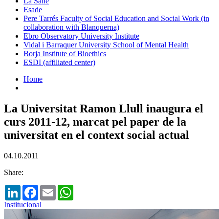
La Salle
Esade
Pere Tarrés Faculty of Social Education and Social Work (in
collaboration with Blanquerna)
Ebro Observatory University Institute
Vidal i Barraquer University School of Mental Health
Borja Institute of Bioethics
ESDI (affiliated center)
Home
La Universitat Ramon Llull inaugura el
curs 2011-12, marcat pel paper de la
universitat en el context social actual
04.10.2011
Share:
LinkedIn
Facebook
Email
WhatsApp
Institucional