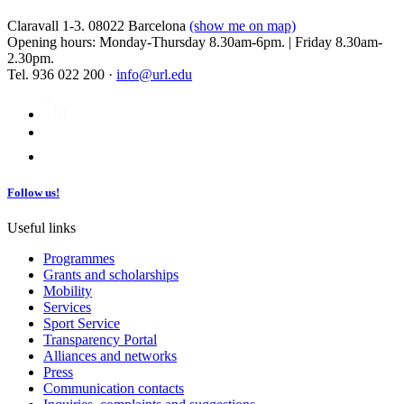
Claravall 1-3. 08022 Barcelona
(show me on map)
Opening hours: Monday-Thursday 8.30am-6pm. | Friday 8.30am-
2.30pm.
Tel. 936 022 200 ·
info@url.edu
Follow us!
Useful links
Programmes
Grants and scholarships
Mobility
Services
Sport Service
Transparency Portal
Alliances and networks
Press
Communication contacts