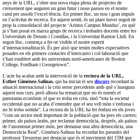
anys de la URL, s’obre una nova etapa plena de projectes de
creixement que auguren un gran futur i nous passos en el nostre
camí per assolir l’excel·lència. En primer lloc, un nou i gran impuls
en l’activitat de recerca. En aquest sentit, és un plaer haver seguit de
prop la consolidació del projecte ‘Aristos Campus Mundus’, en què
ja s’han posat en marxa grups de recerca i trobades docents entre les
Universitats de Deusto i Comillas, i la Universitat Ramon Llull. En
segon lloc, comença a fer-se visible el nostre esperit
d’internacionalització. És per això que tenim moltes expectatives
posades en els primers contactes d’intercanvi i col·laboració que
s’han establert amb les universitats nord-americanes de Boston
College, Fordham i Georgetown”.
L’acte ha acabat amb la intervenció de la
rectora de la URL,
Esther Giménez-Salinas
, qui ha iniciat el seu
discurs
recordant la
situació internacional i la crisi sense precedents amb què s’inaugura
aquest nou curs, però alhora ha remarcat que no és només el
panorama econòmic el que es troba en crisi, sinó “tota la societat
occidental que no acaba d’entendre que el seu vell món s’enfonsa i
no hi troba sortida”. La rectora de la URL ha fet èmfasi en els joves
“com un sector molt important de la població que ha pres els carrers:
primer, als països àrabs, per reclamar democràcia, després, als països
de l’anomenat primer món, per demanar una altra democràcia, una
Democràcia Real”. Giménez-Salinas ha recordat les paraules del
professor Tresserras per destacar que és el moviment del 15M que