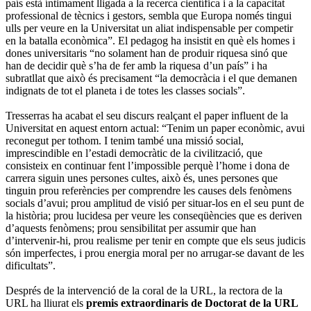
país està íntimament lligada a la recerca científica i a la capacitat
professional de tècnics i gestors, sembla que Europa només tingui
ulls per veure en la Universitat un aliat indispensable per competir
en la batalla econòmica”. El pedagog ha insistit en què els homes i
dones universitaris “no solament han de produir riquesa sinó que
han de decidir què s’ha de fer amb la riquesa d’un país” i ha
subratllat que això és precisament “la democràcia i el que demanen
indignats de tot el planeta i de totes les classes socials”.
Tresserras ha acabat el seu discurs realçant el paper influent de la
Universitat en aquest entorn actual: “Tenim un paper econòmic, avui
reconegut per tothom. I tenim també una missió social,
imprescindible en l’estadi democràtic de la civilització, que
consisteix en continuar fent l’impossible perquè l’home i dona de
carrera siguin unes persones cultes, això és, unes persones que
tinguin prou referències per comprendre les causes dels fenòmens
socials d’avui; prou amplitud de visió per situar-los en el seu punt de
la història; prou lucidesa per veure les conseqüències que es deriven
d’aquests fenòmens; prou sensibilitat per assumir que han
d’intervenir-hi, prou realisme per tenir en compte que els seus judicis
són imperfectes, i prou energia moral per no arrugar-se davant de les
dificultats”.
Després de la intervenció de la coral de la URL, la rectora de la
URL ha lliurat els
premis extraordinaris de Doctorat de la URL