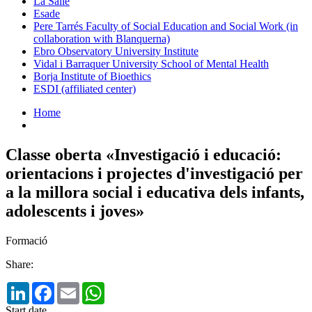
La Salle
Esade
Pere Tarrés Faculty of Social Education and Social Work (in
collaboration with Blanquerna)
Ebro Observatory University Institute
Vidal i Barraquer University School of Mental Health
Borja Institute of Bioethics
ESDI (affiliated center)
Home
Classe oberta «Investigació i educació:
orientacions i projectes d'investigació per
a la millora social i educativa dels infants,
adolescents i joves»
Formació
Share:
LinkedIn
Facebook
Email
WhatsApp
Start date