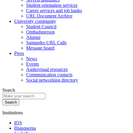
Student orientation services
Career services and job banks
URL Document Archive
University community
Student Council
Ombudsperson
Alumni
Santander-URL Calls
Message board
Press
News
Events
Audiovisual resources
Communication contacts
Social networking directory
Search
Institutions
IQS
Blanquerna