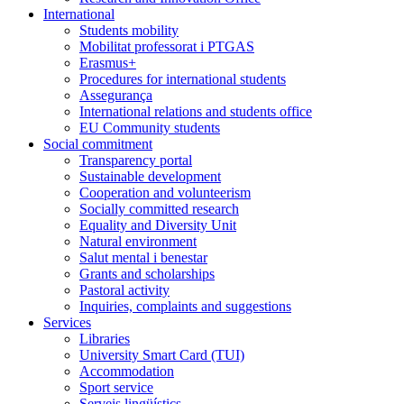
International
Students mobility
Mobilitat professorat i PTGAS
Erasmus+
Procedures for international students
Assegurança
International relations and students office
EU Community students
Social commitment
Transparency portal
Sustainable development
Cooperation and volunteerism
Socially committed research
Equality and Diversity Unit
Natural environment
Salut mental i benestar
Grants and scholarships
Pastoral activity
Inquiries, complaints and suggestions
Services
Libraries
University Smart Card (TUI)
Accommodation
Sport service
Serveis lingüístics