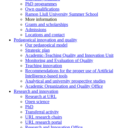
PhD programmes
Own qualifications
Ramon Llull University Summer School
More information
Grants and scholarships
Admissions
Locations and contact
Pedagogical innovation and quality
Our pedagogical model
Strategic plan
Academic-Teaching Quality and Innovation Unit
Monitoring and Evaluation of Quality
Teaching innovation
Recommendations for the proper use of Artificial
Intelligence-based tools
Analytical and university prospective studies
Academic Organization and Quality Office
Research and innovation
Research at URL
Open science
PhD
Transferral activity
URL research chairs
URL research portal
Research and Innovation Office