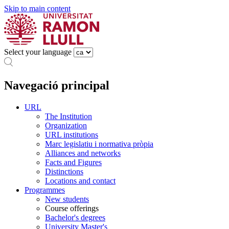
Skip to main content
Select your language
Navegació principal
URL
The Institution
Organization
URL institutions
Marc legislatiu i normativa pròpia
Alliances and networks
Facts and Figures
Distinctions
Locations and contact
Programmes
New students
Course offerings
Bachelor's degrees
University Master's