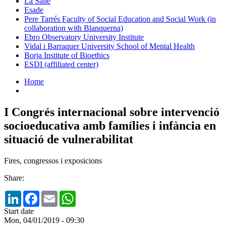
La Salle
Esade
Pere Tarrés Faculty of Social Education and Social Work (in
collaboration with Blanquerna)
Ebro Observatory University Institute
Vidal i Barraquer University School of Mental Health
Borja Institute of Bioethics
ESDI (affiliated center)
Home
I Congrés internacional sobre intervenció
socioeducativa amb famílies i infància en
situació de vulnerabilitat
Fires, congressos i exposicions
Share:
LinkedIn
Facebook
Email
WhatsApp
Start date
Mon, 04/01/2019 - 09:30