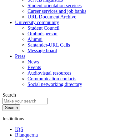
Student orientation services
Career services and job banks
URL Document Archive
University community
Student Council
Ombudsperson
Alumni
Santander-URL Calls
Message board
Press
News
Events
Audiovisual resources
Communication contacts
Social networking directory
Search
Institutions
IQS
Blanquerna