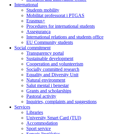
International
Students mobility
Mobilitat professorat i PTGAS
Erasmus+
Procedures for international students
Assegurança
International relations and students office
EU Community students
Social commitment
Transparency portal
Sustainable development
Cooperation and volunteerism
Socially committed research
Equality and Diversity Unit
Natural environment
Salut mental i benestar
Grants and scholarships
Pastoral activity
Inquiries, complaints and suggestions
Services
Libraries
University Smart Card (TUI)
Accommodation
Sport service
Serveis lingüístics