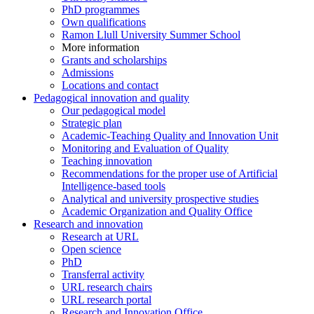
PhD programmes
Own qualifications
Ramon Llull University Summer School
More information
Grants and scholarships
Admissions
Locations and contact
Pedagogical innovation and quality
Our pedagogical model
Strategic plan
Academic-Teaching Quality and Innovation Unit
Monitoring and Evaluation of Quality
Teaching innovation
Recommendations for the proper use of Artificial
Intelligence-based tools
Analytical and university prospective studies
Academic Organization and Quality Office
Research and innovation
Research at URL
Open science
PhD
Transferral activity
URL research chairs
URL research portal
Research and Innovation Office