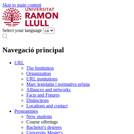
Skip to main content
Select your language
Navegació principal
URL
The Institution
Organization
URL institutions
Marc legislatiu i normativa pròpia
Alliances and networks
Facts and Figures
Distinctions
Locations and contact
Programmes
New students
Course offerings
Bachelor's degrees
University Master's