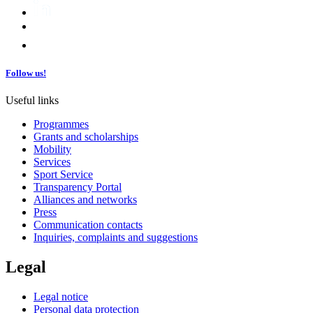
Follow us!
Useful links
Programmes
Grants and scholarships
Mobility
Services
Sport Service
Transparency Portal
Alliances and networks
Press
Communication contacts
Inquiries, complaints and suggestions
Legal
Legal notice
Personal data protection