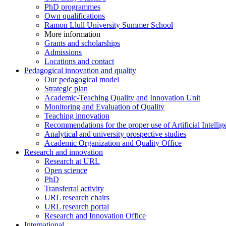
PhD programmes
Own qualifications
Ramon Llull University Summer School
More information
Grants and scholarships
Admissions
Locations and contact
Pedagogical innovation and quality
Our pedagogical model
Strategic plan
Academic-Teaching Quality and Innovation Unit
Monitoring and Evaluation of Quality
Teaching innovation
Recommendations for the proper use of Artificial Intellig
Analytical and university prospective studies
Academic Organization and Quality Office
Research and innovation
Research at URL
Open science
PhD
Transferral activity
URL research chairs
URL research portal
Research and Innovation Office
International