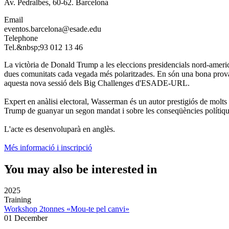
Av. Pedralbes, 60-62. Barcelona
Email
eventos.barcelona@esade.edu
Telephone
Tel.&nbsp;93 012 13 46
La victòria de Donald Trump a les eleccions presidencials nord-america
dues comunitats cada vegada més polaritzades. En són una bona prova 
aquesta nova sessió dels Big Challenges d'ESADE-URL.
Expert en anàlisi electoral, Wasserman és un autor prestigiós de molts
Trump de guanyar un segon mandat i sobre les conseqüències polítiqu
L'acte es desenvoluparà en anglès.
Més informació i inscripció
You may also be interested in
2025
Training
Workshop 2tonnes «Mou-te pel canvi»
01 December