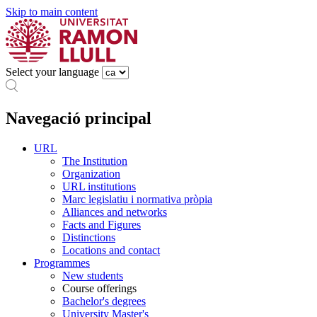
Skip to main content
Select your language
Navegació principal
URL
The Institution
Organization
URL institutions
Marc legislatiu i normativa pròpia
Alliances and networks
Facts and Figures
Distinctions
Locations and contact
Programmes
New students
Course offerings
Bachelor's degrees
University Master's