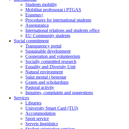
Students mobility
Mobilitat professorat i PTGAS
Erasmus+
Procedures for international students
Assegurança
International relations and students office
EU Community students
Social commitment
Transparency portal
Sustainable development
Cooperation and volunteerism
Socially committed research
Equality and Diversity Unit
Natural environment
Salut mental i benestar
Grants and scholarships
Pastoral activity
Inquiries, complaints and suggestions
Services
Libraries
University Smart Card (TUI)
Accommodation
Sport service
Serveis lingüístics
Student orientation services