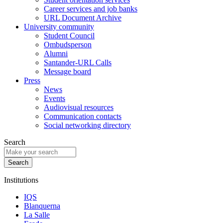
Career services and job banks
URL Document Archive
University community
Student Council
Ombudsperson
Alumni
Santander-URL Calls
Message board
Press
News
Events
Audiovisual resources
Communication contacts
Social networking directory
Search
Institutions
IQS
Blanquerna
La Salle