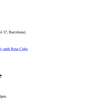
ló 37, Barcelona)
ual» amb Rosa Cobo
0pm.