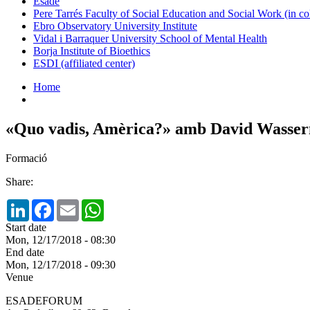
Esade
Pere Tarrés Faculty of Social Education and Social Work (in co
Ebro Observatory University Institute
Vidal i Barraquer University School of Mental Health
Borja Institute of Bioethics
ESDI (affiliated center)
Home
«Quo vadis, Amèrica?» amb David Wasse
Formació
Share:
LinkedIn
Facebook
Email
WhatsApp
Start date
Mon, 12/17/2018 - 08:30
End date
Mon, 12/17/2018 - 09:30
Venue
ESADEFORUM