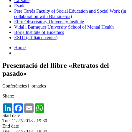
La Salle
Esade
Pere Tarrés Faculty of Social Education and Social Work (in
collaboration with Blanquerna)
Ebro Observatory University Institute
Vidal i Barraquer University School of Mental Health
Borja Institute of Bioethics
ESDI (affiliated center)
Home
Presentació del llibre «Retratos del
pasado»
Conferències i jornades
Share:
LinkedIn
Facebook
Email
WhatsApp
Start date
Tue, 11/27/2018 - 19:30
End date
Tue, 11/27/2018 - 19:30