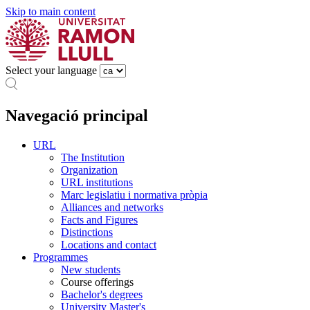
Skip to main content
Select your language
Navegació principal
URL
The Institution
Organization
URL institutions
Marc legislatiu i normativa pròpia
Alliances and networks
Facts and Figures
Distinctions
Locations and contact
Programmes
New students
Course offerings
Bachelor's degrees
University Master's