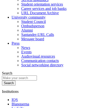
Student orientation services
Career services and job banks
URL Document Archive
University community
Student Council
Ombudsperson
Alumni
Santander-URL Calls
Message board
Press
News
Events
Audiovisual resources
Communication contacts
Social networking directory
Search
Institutions
IQS
Blanquerna