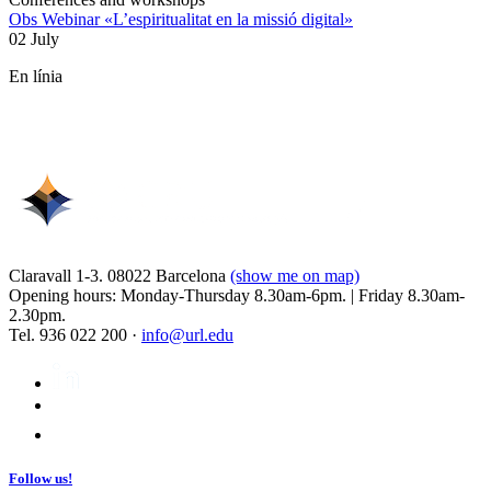
Obs Webinar «L’espiritualitat en la missió digital»
02 July
En línia
Claravall 1-3. 08022 Barcelona
(show me on map)
Opening hours: Monday-Thursday 8.30am-6pm. | Friday 8.30am-
2.30pm.
Tel. 936 022 200 ·
info@url.edu
Follow us!