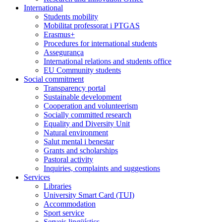
International
Students mobility
Mobilitat professorat i PTGAS
Erasmus+
Procedures for international students
Assegurança
International relations and students office
EU Community students
Social commitment
Transparency portal
Sustainable development
Cooperation and volunteerism
Socially committed research
Equality and Diversity Unit
Natural environment
Salut mental i benestar
Grants and scholarships
Pastoral activity
Inquiries, complaints and suggestions
Services
Libraries
University Smart Card (TUI)
Accommodation
Sport service
Serveis lingüístics