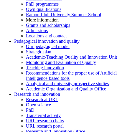
PhD programmes
Own qualifications
Ramon Llull University Summer School
More information
Grants and scholarships
Admissions
Locations and contact
Pedagogical innovation and quality
Our pedagogical model
Strategic plan
Academic-Teaching Quality and Innovation Unit
Monitoring and Evaluation of Quality
Teaching innovation
Recommendations for the proper use of Artificial
Intelligence-based tools
Analytical and university prospective studies
Academic Organization and Quality Office
Research and innovation
Research at URL
Open science
PhD
Transferral activity
URL research chairs
URL research portal
Research and Innovation Office