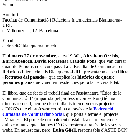
Venue
Auditori
Facultat de Comunicació i Relacions Internacionals Blanquerna-
URL
c. Valldonzella, 12. Barcelona
Email
andreadt@blanquerna.url.edu
El
dimarts 27 de novembre
, a les 19.30h,
Abraham Orriols
,
Enric Abenoza
,
David Recasens
i
Clàudia Pons
, que van cursar
quart de Periodisme el curs passat a la Facultat de Comunicació i
Relacions Internacionals Blanquerna-URL, presentaran el seu
llibre
«Retratos del pasado»
, que explica les
històries de quatre
persones grans
que viuen en residències per a la Tercera Edat.
El llibre, que de fet és el treball final de l'assignatura "Ètica de la
Comunicació II" (impartida pel professor Carles Ruiz) té una
dimensió social, perquè els estudiants trien diversos projectes
d'ONG's que el professor coordina a través de la
Federació
Catalana de Voluntariat Social
, que porta a terme el projecte
"Mirades". El projecte normalment cristal.litza en un vídeo de
quinze minuts, que algunes ONG's mostren a través de les seves
webs. En aquest cas, però,
Luisa Güell
, responsable d'ASTE BCN,