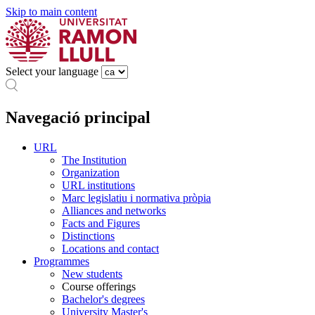
Skip to main content
Select your language
Navegació principal
URL
The Institution
Organization
URL institutions
Marc legislatiu i normativa pròpia
Alliances and networks
Facts and Figures
Distinctions
Locations and contact
Programmes
New students
Course offerings
Bachelor's degrees
University Master's