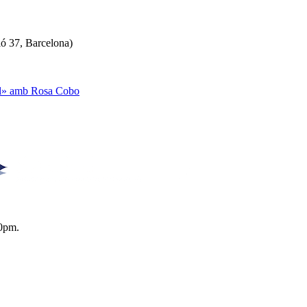
ló 37, Barcelona)
ual» amb Rosa Cobo
0pm.