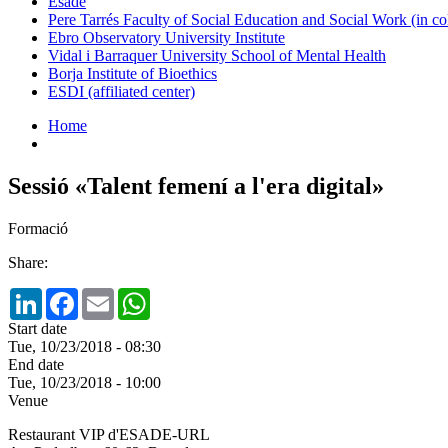
Esade
Pere Tarrés Faculty of Social Education and Social Work (in co
Ebro Observatory University Institute
Vidal i Barraquer University School of Mental Health
Borja Institute of Bioethics
ESDI (affiliated center)
Home
Sessió «Talent femení a l'era digital»
Formació
Share:
LinkedIn
Facebook
Email
WhatsApp
Start date
Tue, 10/23/2018 - 08:30
End date
Tue, 10/23/2018 - 10:00
Venue
Restaurant VIP d'ESADE-URL