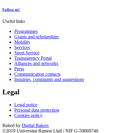
Follow us!
Useful links
Programmes
Grants and scholarships
Mobility
Services
Sport Service
Transparency Portal
Alliances and networks
Press
Communication contacts
Inquiries, complaints and suggestions
Legal
Legal notice
Personal data protection
Cookies policy
Baked by
Digital Bakers
©2019 Universitat Ramon Llull | NIF G-59069740