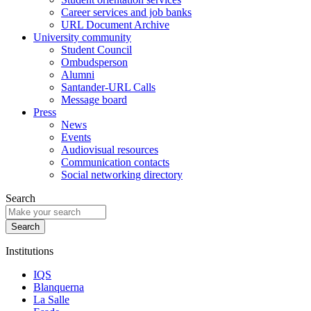
Career services and job banks
URL Document Archive
University community
Student Council
Ombudsperson
Alumni
Santander-URL Calls
Message board
Press
News
Events
Audiovisual resources
Communication contacts
Social networking directory
Search
Institutions
IQS
Blanquerna
La Salle