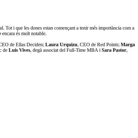
al. Tot i que les dones estan començant a tenir més importància com a
p
encara és molt notable.
 CEO de Ellas Deciden;
Laura Urquizu
, CEO de Red Points;
Marga
ec de
Luis Vives
, degà associat del Full-Time MBA i
Sara Pastor
,