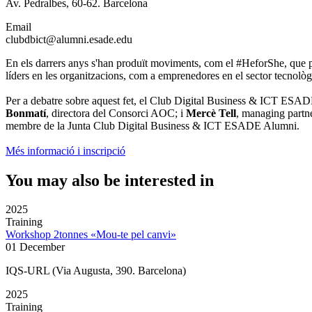
Av. Pedralbes, 60-62. Barcelona
Email
clubdbict@alumni.esade.edu
En els darrers anys s'han produït moviments, com el #HeforShe, que p
líders en les organitzacions, com a emprenedores en el sector tecnològ
Per a debatre sobre aquest fet, el Club Digital Business & ICT ESAD
Bonmatí
, directora del Consorci AOC; i
Mercè Tell
, managing partne
membre de la Junta Club Digital Business & ICT ESADE Alumni.
Més informació i inscripció
You may also be interested in
2025
Training
Workshop 2tonnes «Mou-te pel canvi»
01 December
IQS-URL (Via Augusta, 390. Barcelona)
2025
Training