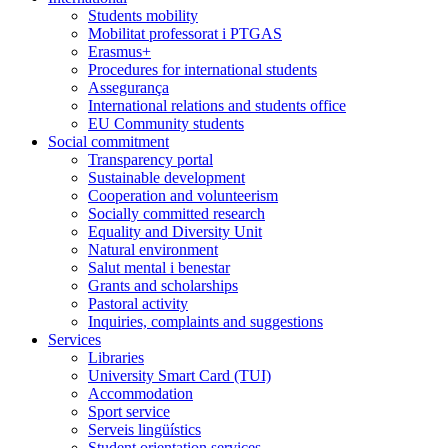
Students mobility
Mobilitat professorat i PTGAS
Erasmus+
Procedures for international students
Assegurança
International relations and students office
EU Community students
Social commitment
Transparency portal
Sustainable development
Cooperation and volunteerism
Socially committed research
Equality and Diversity Unit
Natural environment
Salut mental i benestar
Grants and scholarships
Pastoral activity
Inquiries, complaints and suggestions
Services
Libraries
University Smart Card (TUI)
Accommodation
Sport service
Serveis lingüístics
Student orientation services