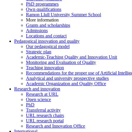
PhD programmes
Own qualifications
Ramon Llull University Summer School
More information
Grants and scholarships
Admissions
Locations and contact
Pedagogical innovation and quality
Our pedagogical model
Strategic plan
Academic-Teaching Quality and Innovation Unit
Monitoring and Evaluation of Quality
Teaching innovation
Recommendations for the proper use of Artificial Intellig
Analytical and university prospective studies
Academic Organization and Quality Office
Research and innovation
Research at URL
Open science
PhD
Transferral activity
URL research chairs
URL research portal
Research and Innovation Office
International