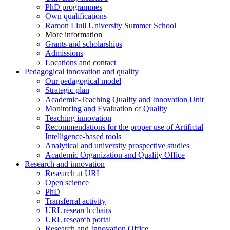
PhD programmes
Own qualifications
Ramon Llull University Summer School
More information
Grants and scholarships
Admissions
Locations and contact
Pedagogical innovation and quality
Our pedagogical model
Strategic plan
Academic-Teaching Quality and Innovation Unit
Monitoring and Evaluation of Quality
Teaching innovation
Recommendations for the proper use of Artificial
Intelligence-based tools
Analytical and university prospective studies
Academic Organization and Quality Office
Research and innovation
Research at URL
Open science
PhD
Transferral activity
URL research chairs
URL research portal
Research and Innovation Office