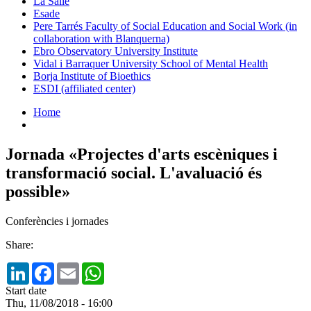
La Salle
Esade
Pere Tarrés Faculty of Social Education and Social Work (in
collaboration with Blanquerna)
Ebro Observatory University Institute
Vidal i Barraquer University School of Mental Health
Borja Institute of Bioethics
ESDI (affiliated center)
Home
Jornada «Projectes d'arts escèniques i
transformació social. L'avaluació és
possible»
Conferències i jornades
Share:
LinkedIn
Facebook
Email
WhatsApp
Start date
Thu, 11/08/2018 - 16:00