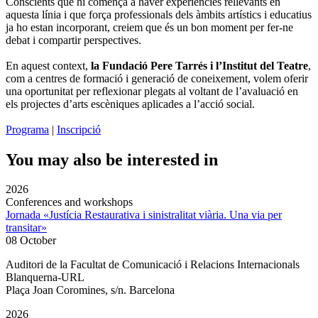
Conscients que hi comença a haver experiències rellevants en
aquesta línia i que força professionals dels àmbits artístics i educatius
ja ho estan incorporant, creiem que és un bon moment per fer-ne
debat i compartir perspectives.
En aquest context,
la Fundació Pere Tarrés i l’Institut del Teatre
,
com a centres de formació i generació de coneixement, volem oferir
una oportunitat per reflexionar plegats al voltant de l’avaluació en
els projectes d’arts escèniques aplicades a l’acció social.
Programa
|
Inscripció
You may also be interested in
2026
Conferences and workshops
Jornada «Justícia Restaurativa i sinistralitat viària. Una via per
transitar»
08 October
Auditori de la Facultat de Comunicació i Relacions Internacionals
Blanquerna-URL
Plaça Joan Coromines, s/n. Barcelona
2026