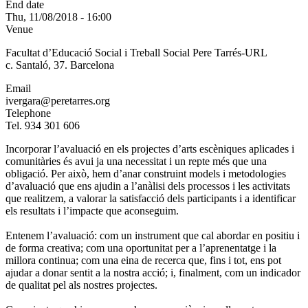
End date
Thu, 11/08/2018 - 16:00
Venue
Facultat d’Educació Social i Treball Social Pere Tarrés-URL
c. Santaló, 37. Barcelona
Email
ivergara@peretarres.org
Telephone
Tel. 934 301 606
Incorporar l’avaluació en els projectes d’arts escèniques aplicades i
comunitàries és avui ja una necessitat i un repte més que una
obligació. Per això, hem d’anar construint models i metodologies
d’avaluació que ens ajudin a l’anàlisi dels processos i les activitats
que realitzem, a valorar la satisfacció dels participants i a identificar
els resultats i l’impacte que aconseguim.
Entenem l’avaluació: com un instrument que cal abordar en positiu i
de forma creativa; com una oportunitat per a l’aprenentatge i la
millora continua; com una eina de recerca que, fins i tot, ens pot
ajudar a donar sentit a la nostra acció; i, finalment, com un indicador
de qualitat pel als nostres projectes.