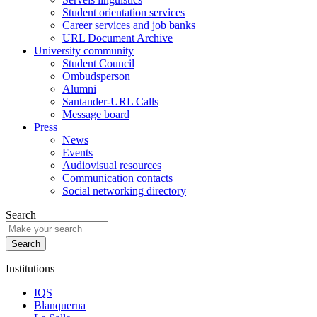
Student orientation services
Career services and job banks
URL Document Archive
University community
Student Council
Ombudsperson
Alumni
Santander-URL Calls
Message board
Press
News
Events
Audiovisual resources
Communication contacts
Social networking directory
Search
Institutions
IQS
Blanquerna