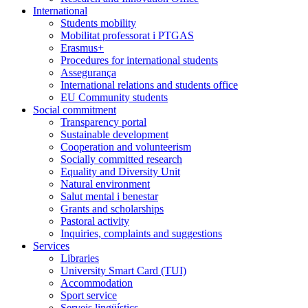
International
Students mobility
Mobilitat professorat i PTGAS
Erasmus+
Procedures for international students
Assegurança
International relations and students office
EU Community students
Social commitment
Transparency portal
Sustainable development
Cooperation and volunteerism
Socially committed research
Equality and Diversity Unit
Natural environment
Salut mental i benestar
Grants and scholarships
Pastoral activity
Inquiries, complaints and suggestions
Services
Libraries
University Smart Card (TUI)
Accommodation
Sport service
Serveis lingüístics