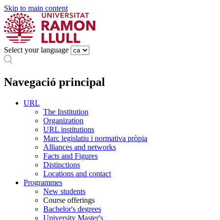
Skip to main content
Select your language
Navegació principal
URL
The Institution
Organization
URL institutions
Marc legislatiu i normativa pròpia
Alliances and networks
Facts and Figures
Distinctions
Locations and contact
Programmes
New students
Course offerings
Bachelor's degrees
University Master's