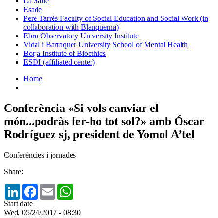
La Salle
Esade
Pere Tarrés Faculty of Social Education and Social Work (in
collaboration with Blanquerna)
Ebro Observatory University Institute
Vidal i Barraquer University School of Mental Health
Borja Institute of Bioethics
ESDI (affiliated center)
Home
Conferència «Si vols canviar el
món...podràs fer-ho tot sol?» amb Óscar
Rodríguez sj, president de Yomol A’tel
Conferències i jornades
Share:
LinkedIn
Facebook
Email
WhatsApp
Start date
Wed, 05/24/2017 - 08:30