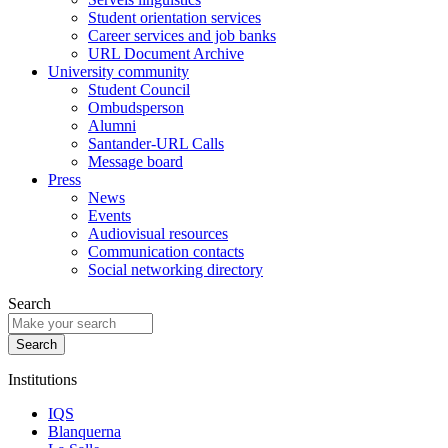
Student orientation services
Career services and job banks
URL Document Archive
University community
Student Council
Ombudsperson
Alumni
Santander-URL Calls
Message board
Press
News
Events
Audiovisual resources
Communication contacts
Social networking directory
Search
Institutions
IQS
Blanquerna