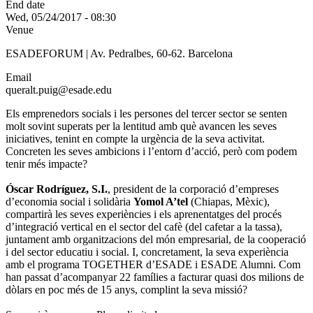
End date
Wed, 05/24/2017 - 08:30
Venue
ESADEFORUM | Av. Pedralbes, 60-62. Barcelona
Email
queralt.puig@esade.edu
Els emprenedors socials i les persones del tercer sector se senten
molt sovint superats per la lentitud amb què avancen les seves
iniciatives, tenint en compte la urgència de la seva activitat.
Concreten les seves ambicions i l’entorn d’acció, però com podem
tenir més impacte?
Óscar Rodríguez, S.I.
, president de la corporació d’empreses
d’economia social i solidària
Yomol A’tel
(Chiapas, Mèxic),
compartirà les seves experiències i els aprenentatges del procés
d’integració vertical en el sector del cafè (del cafetar a la tassa),
juntament amb organitzacions del món empresarial, de la cooperació
i del sector educatiu i social. I, concretament, la seva experiència
amb el programa TOGETHER d’ESADE i ESADE Alumni. Com
han passat d’acompanyar 22 famílies a facturar quasi dos milions de
dòlars en poc més de 15 anys, complint la seva missió?