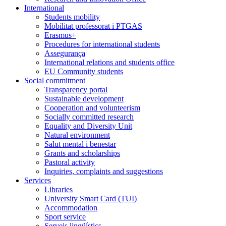
International
Students mobility
Mobilitat professorat i PTGAS
Erasmus+
Procedures for international students
Assegurança
International relations and students office
EU Community students
Social commitment
Transparency portal
Sustainable development
Cooperation and volunteerism
Socially committed research
Equality and Diversity Unit
Natural environment
Salut mental i benestar
Grants and scholarships
Pastoral activity
Inquiries, complaints and suggestions
Services
Libraries
University Smart Card (TUI)
Accommodation
Sport service
Serveis lingüístics