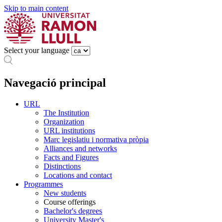
Skip to main content
Select your language
Navegació principal
URL
The Institution
Organization
URL institutions
Marc legislatiu i normativa pròpia
Alliances and networks
Facts and Figures
Distinctions
Locations and contact
Programmes
New students
Course offerings
Bachelor's degrees
University Master's