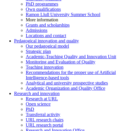
PhD programmes
Own qualifications
Ramon Llull University Summer School
More information
Grants and scholarships
Admissions
Locations and contact
Pedagogical innovation and quality
Our pedagogical model
Strategic plan
Academic-Teaching Quality and Innovation Unit
Monitoring and Evaluation of Quality
Teaching innovation
Recommendations for the proper use of Artificial
Intelligence-based tools
Analytical and university prospective studies
Academic Organization and Quality Office
Research and innovation
Research at URL
Open science
PhD
Transferral activity
URL research chairs
URL research portal
Research and Innovation Office