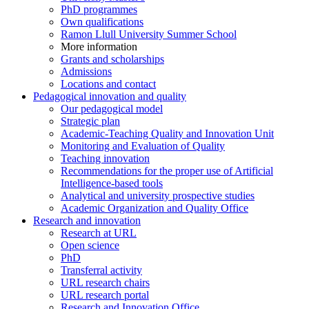
PhD programmes
Own qualifications
Ramon Llull University Summer School
More information
Grants and scholarships
Admissions
Locations and contact
Pedagogical innovation and quality
Our pedagogical model
Strategic plan
Academic-Teaching Quality and Innovation Unit
Monitoring and Evaluation of Quality
Teaching innovation
Recommendations for the proper use of Artificial
Intelligence-based tools
Analytical and university prospective studies
Academic Organization and Quality Office
Research and innovation
Research at URL
Open science
PhD
Transferral activity
URL research chairs
URL research portal
Research and Innovation Office