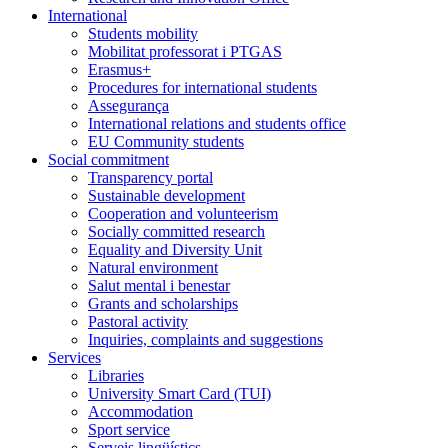
International
Students mobility
Mobilitat professorat i PTGAS
Erasmus+
Procedures for international students
Assegurança
International relations and students office
EU Community students
Social commitment
Transparency portal
Sustainable development
Cooperation and volunteerism
Socially committed research
Equality and Diversity Unit
Natural environment
Salut mental i benestar
Grants and scholarships
Pastoral activity
Inquiries, complaints and suggestions
Services
Libraries
University Smart Card (TUI)
Accommodation
Sport service
Serveis lingüístics