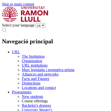
Skip to main content
Select your language
Navegació principal
URL
The Institution
Organization
URL institutions
Marc legislatiu i normativa pròpia
Alliances and networks
Facts and Figures
Distinctions
Locations and contact
Programmes
New students
Course offerings
Bachelor's degrees
University Master's