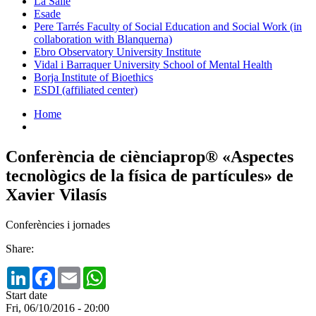
La Salle
Esade
Pere Tarrés Faculty of Social Education and Social Work (in
collaboration with Blanquerna)
Ebro Observatory University Institute
Vidal i Barraquer University School of Mental Health
Borja Institute of Bioethics
ESDI (affiliated center)
Home
Conferència de ciènciaprop® «Aspectes
tecnològics de la física de partícules» de
Xavier Vilasís
Conferències i jornades
Share:
LinkedIn
Facebook
Email
WhatsApp
Start date
Fri, 06/10/2016 - 20:00