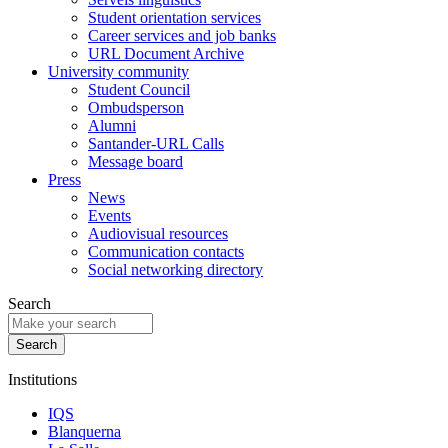
Student orientation services
Career services and job banks
URL Document Archive
University community
Student Council
Ombudsperson
Alumni
Santander-URL Calls
Message board
Press
News
Events
Audiovisual resources
Communication contacts
Social networking directory
Search
Institutions
IQS
Blanquerna