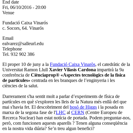
End date
Fri, 06/10/2016 - 20:00
Venue
Fundació Caixa Vinarós
c. Socors, 64. Vinarós
Email
ealvarez@salleurl.edu
Telephone
Tel. 932 902 386
El proper 10 de juny a la
Fundació Caixa Vinaròs
, el catedràtic de la
Universitat Ramon Llull
Xavier Vilasís Cardona
impartirà la 9a
conferència de
Ciènciaprop® «Aspectes tecnològics de la física
de partícules»
centrada en les branques de l’enginyeria i les
ciències de la salut.
Darrerament s'ha sentit molt a parlar d’experiments de física de
partícules en què s'exploren les lleis de la Natura més enllà del que
mai s'havia fet. El descobriment del
bosó de Higgs
i la posada en
marxa de la segona fase de l'
LHC
al
CERN
(Centre Europeu de
Recerca Nuclear) han estat notícia de portada. Podem preguntar-nos,
però, com funcionen aquests aparells ? Tenen alguna conseqüència
en la nostra vida diària? Se’n treu algun benefici?